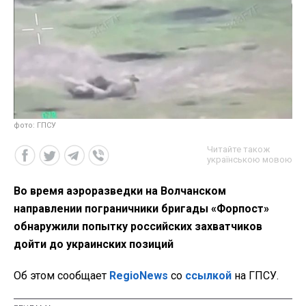
фото: ГПСУ
Читайте також
українською мовою
Во время аэроразведки на Волчанском
направлении пограничники бригады «Форпост»
обнаружили попытку российских захватчиков
дойти до украинских позиций
Об этом сообщает
RegioNews
со
ссылкой
на ГПСУ.