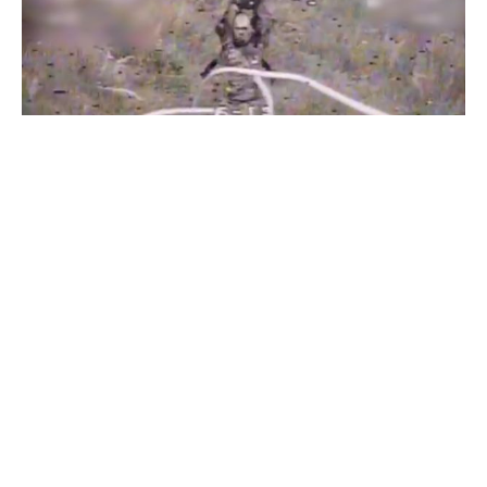
Бойцы "Феникса" ликвидировали пехоту и бронетехнику
врага в Донецкой области
Все видео »
ПУБЛИКАЦИИ »