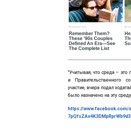
"Учитывая, что среда – эт
и Правительственного с
участие, вчера подал ходата
было назначено на эту среду
https://www.facebook.com/
7pQfsZAv4K3DMpRprWb9d3D