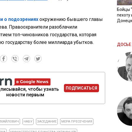
Бойцы 
пехоту 
и о подозрениях
окружению бывшего главы
Донецк
ва. Правоохранители разоблачили
тием топ-чиновников государства, которая
ию государству более миллиарда убытков.
ДОСЬЕ 
ПОДПИСАТЬСЯ
писывайся, чтобы узнать
новости первым
ИХАЙЛОВИЧ
НАБУ
ЗАСЕДАНИЕ
МЕРА ПРЕСЕЧЕНИЯ