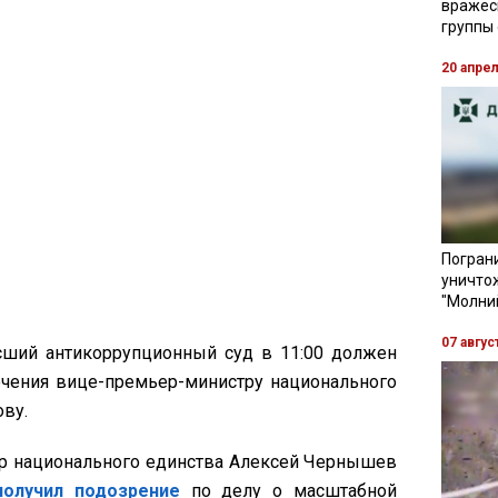
вражес
группы
20 апре
Пограни
уничто
"Молни
07 авгус
сший антикоррупционный суд в 11:00 должен
ечения вице-премьер-министру национального
ву.
тр национального единства Алексей Чернышев
получил подозрение
по делу о масштабной