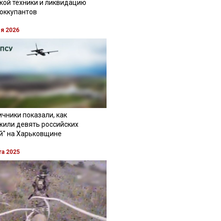
кой техники и ликвидацию
 оккупантов
ля 2026
чники показали, как
жили девять российских
й" на Харьковщине
та 2025