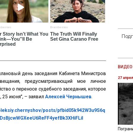
Подп
ВИДЕО 
о плановый день заседания Кабинета Министров
27 апре
овещания, предусматривающий мое личное
йство о переносе судебного заседания, которое
, 25 июня", – заявил
Алексей Чернышев
.
oleksiy.chernyshov/posts/pfbid05k942W3u9S6q
sBjcwWGXeeU6ReFF4yefBk3XHiFLil
Погран