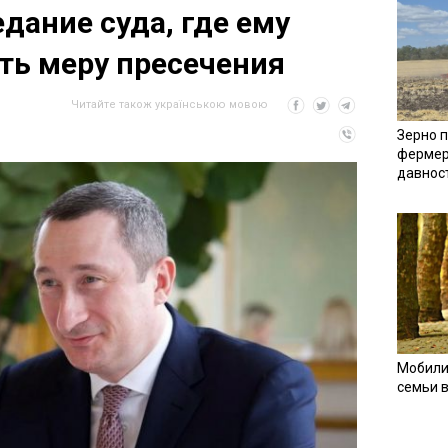
дание суда, где ему
ть меру пресечения
Читайте також українською мовою
Зерно п
фермер
давнос
Мобили
семьи 