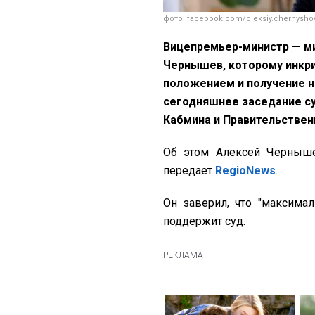
фото: facebook.com/oleksiy.chernysho
Вицепремьер-министр — ми
Чернышев, которому инкр
положением и получение н
сегодняшнее заседание суд
Кабмина и Правительстве
Об этом Алексей Черны
передает
RegioNews
.
Он заверил, что "максимал
поддержит суд.