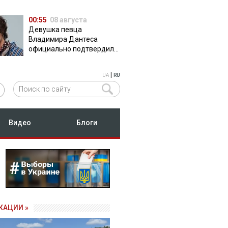
00:55
08 августа
Девушка певца
Владимира Дантеса
официально подтвердила
их отношения
|
UA
RU
Видео
Блоги
КАЦИИ »