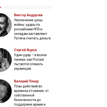
»
Виктор Андрусив
Увеличение цены
войны: удары по
российским НПЗ и
складам заставляют
Путина считать деньги
Сергей Фурса
Один удар – и волна
паники: как Россия
пытается сломать
украинцев
Валерий Пекар
План действий во
времена отчаяния: от
собственной
безопасности до
поддержки армии и