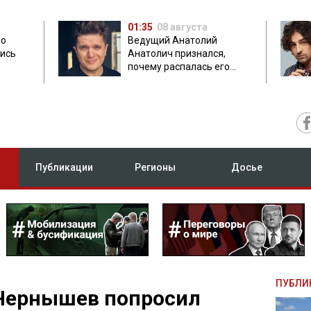
01:35
08 августа
но
Ведущий Анатолий
лись
Анатолич признался,
почему распалась его
дружба с Остапчуком
Публикации
Регионы
Досье
ПУБЛИ
Чернышев попросил