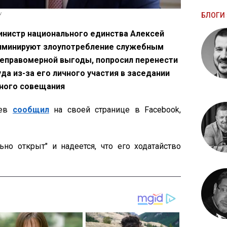
v
БЛОГИ 
нистр национального единства Алексей
иминируют злоупотребление служебным
еправомерной выгоды, попросил перенести
а из-за его личного участия в заседании
нного совещания
шев
сообщил
на своей странице в Facebook,
ьно открыт" и надеется, что его ходатайство