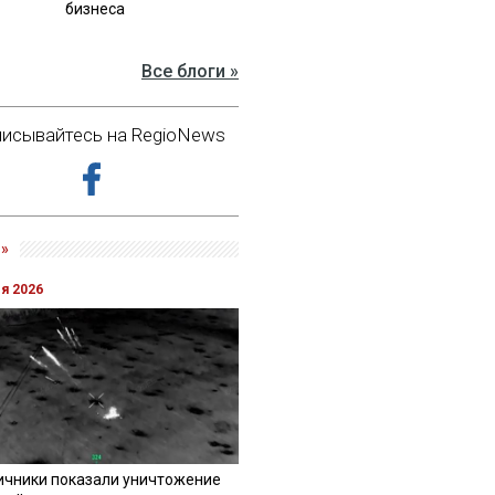
бизнеса
Все блоги »
исывайтесь на RegioNews
»
ля 2026
ичники показали уничтожение