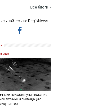
Все блоги »
исывайтесь на RegioNews
»
ля 2026
ичники показали уничтожение
кой техники и ликвидацию
 оккупантов