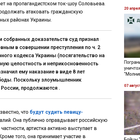
ет на пропагандистском ток-шоу Соловьева.
20 апре
продолжать атаковать гражданскую
ных районах Украины.
и собранных доказательств суд признал
вным в совершении преступления по ч. 2
овного кодекса Украины (посягательство на
Пограни
ную целостность и неприкосновенность
уничто
азначил ему наказание в виде 8 лет
"Молни
боды. Поскольку злоумышленник
07 авгус
 России, продолжаются .
звестно, что
будут судить певицу-
лий. Она публично оправдывает российскую
частности, артистка активно выступает в
роме того, она принимает участие в
Бойцы 