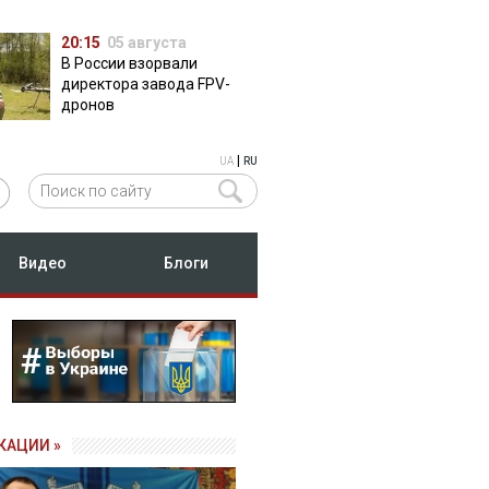
20:15
05 августа
В России взорвали
директора завода FPV-
дронов
|
UA
RU
Видео
Блоги
КАЦИИ »