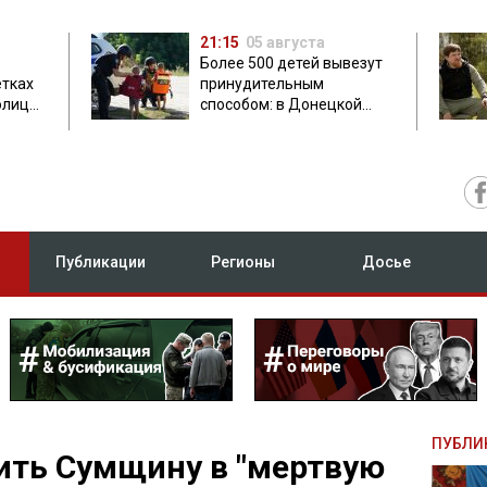
21:15
05 августа
Более 500 детей вывезут
етках
принудительным
олиция
способом: в Донецкой
ник
области объявили
обязательную эвакуацию
Публикации
Регионы
Досье
ПУБЛИ
ить Сумщину в "мертвую