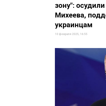
зону": осудил
Михеева, под
украинцам
10 февраля 2025, 16:55