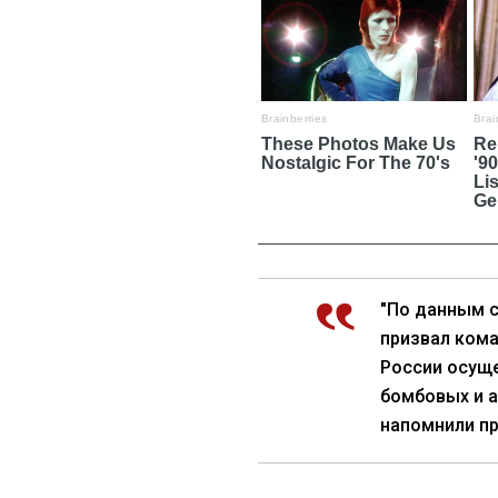
"По данным с
призвал ком
России осущ
бомбовых и а
напомнили пр