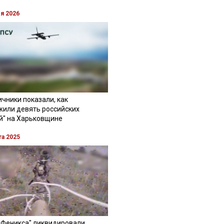
ля 2026
чники показали, как
жили девять российских
й" на Харьковщине
та 2025
"Феникса" ликвидировали