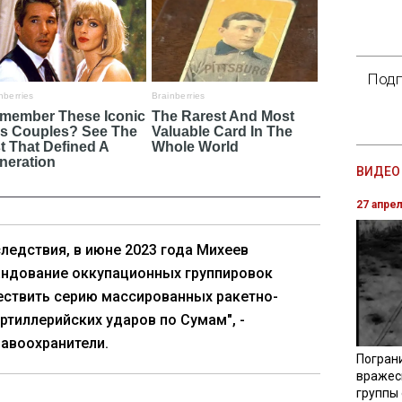
Подп
ВИДЕО 
27 апре
ледствия, в июне 2023 года Михеев
андование оккупационных группировок
ествить серию массированных ракетно-
ртиллерийских ударов по Сумам", -
авоохранители.
Погран
вражес
группы