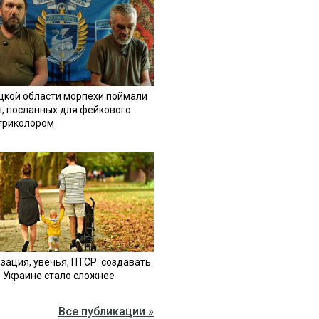
цкой области морпехи поймали
н, посланных для фейкового
 триколором
зация, увечья, ПТСР: создавать
в Украине стало сложнее
Все публикации »