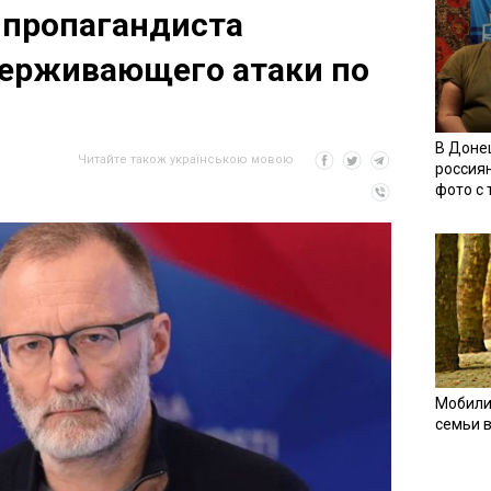
и пропагандиста
держивающего атаки по
В Доне
Читайте також українською мовою
россия
фото с
Мобили
семьи 