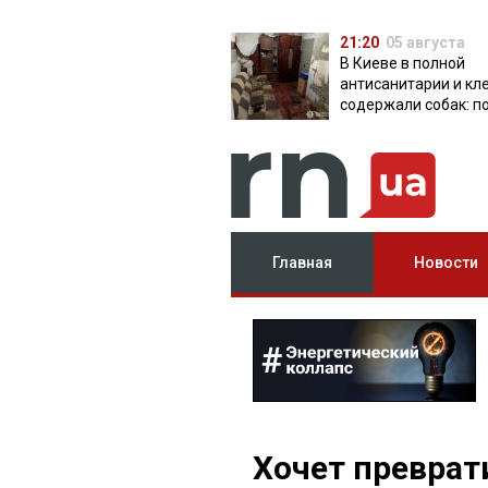
21:20
05 августа
В Киеве в полной
антисанитарии и кл
содержали собак: п
разоблачила питом
Главная
Новости
Хочет преврат