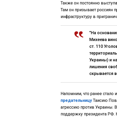
Также он постоянно выступа
Там он призывает россиян 
инфраструктуру в пригранич
"На основани
Михеева вино
ст. 110 Угол
территориаль
Украины) и н
лишения сво
скрывается в
Напомним, что ранее стало и
предательницу
Таисию Пова
агрессию против Украины. В 
поддержку президента РФ. К