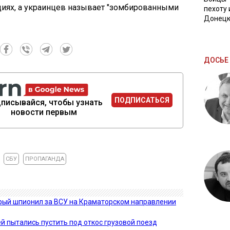
циях, а украинцев называет "зомбированными
пехоту 
Донецк
ДОСЬЕ 
ПОДПИСАТЬСЯ
писывайся, чтобы узнать
новости первым
СБУ
ПРОПАГАНДА
орый шпионил за ВСУ на Краматорском направлении
й пытались пустить под откос грузовой поезд