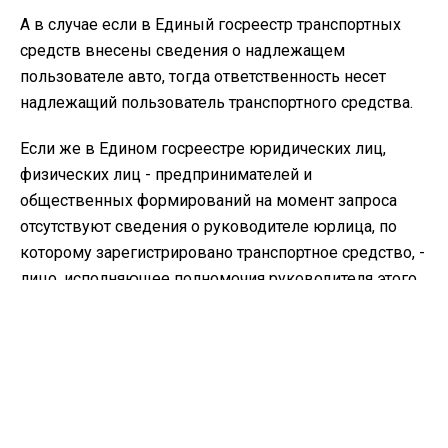
А в случае если в Единый госреестр транспортных
средств внесены сведения о надлежащем
пользователе авто, тогда ответственность несет
надлежащий пользователь транспортного средства.
Если же в Едином госреестре юридических лиц,
физических лиц - предпринимателей и
общественных формирований на момент запроса
отсутствуют сведения о руководителе юрлица, по
которому зарегистрировано транспортное средство, -
лицо, исполняющее полномочия руководителя этого
юридического лица.
Как сообщалось 23 июня,
на трассах Винницкой
области из-за жары ограничили движение
грузовиков
. В Винницкой области при температуре
выше +28 градусов запрещено двигаться фурам