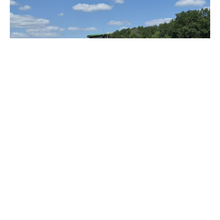
Зерно под блокадой: как украинские фермеры повторяют
уроки 4-летней давности