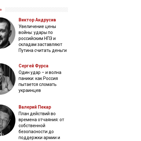
»
Виктор Андрусив
Увеличение цены
войны: удары по
российским НПЗ и
складам заставляют
Путина считать деньги
Сергей Фурса
Один удар – и волна
паники: как Россия
пытается сломать
украинцев
Валерий Пекар
План действий во
времена отчаяния: от
собственной
безопасности до
поддержки армии и