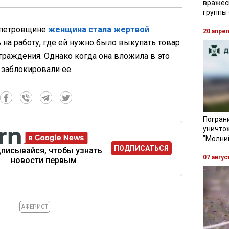
вражес
группы
опетровщине
женщина стала жертвой
20 апре
ь на работу, где ей нужно было выкупать товар
аграждения. Однако когда она вложила в это
 заблокировали ее.
Пограни
уничто
"Молни
ПОДПИСАТЬСЯ
писывайся, чтобы узнать
07 авгус
новости первым
АФЕРИСТ