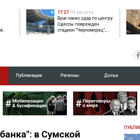
17:27
07 августа
Враг нанес удар по центру
Одессы: поврежден
ов
стадион "Черноморец",
 в чем
есть пострадавшая
Публикации
Регионы
Досье
ПУБЛИ
банка": в Сумской