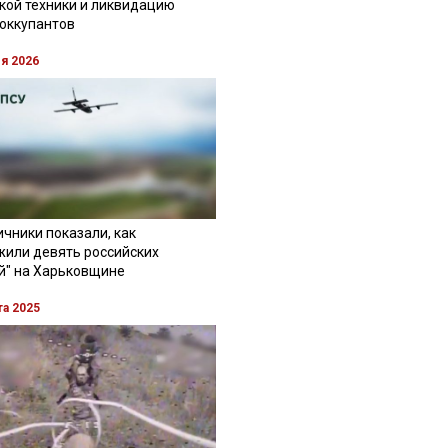
кой техники и ликвидацию
 оккупантов
ля 2026
чники показали, как
жили девять российских
й" на Харьковщине
та 2025