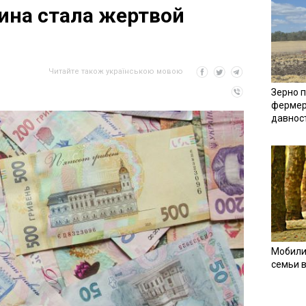
ина стала жертвой
Читайте також українською мовою
Зерно п
фермер
давнос
Мобили
семьи 