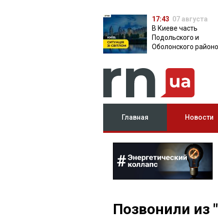
17:43
07 августа
В Киеве часть
Подольского и
Оболонского район
осталась без света:
причина
Главная
Новости
Позвонили из "