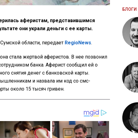
БЛОГИ 
рилась аферистам, представившимся
ультате они украли деньги с ее карты.
Сумской области, передает
RegioNews
.
на стала жертвой аферистов. В нее позвонил
сотрудником банка. Аферист сообщил ей о
го снятия денег с банковской карты.
шленникам и назвала им код со смс-
арты около 15 тысяч гривен.