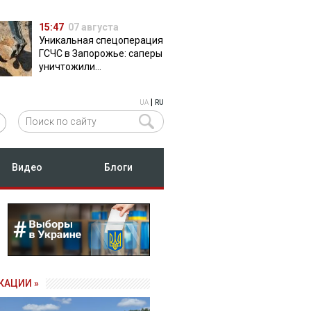
15:47
07 августа
Уникальная спецоперация
ГСЧС в Запорожье: саперы
уничтожили
полуторатонную
российскую авиабомбу
|
UA
RU
ФАБ-500
Видео
Блоги
КАЦИИ »