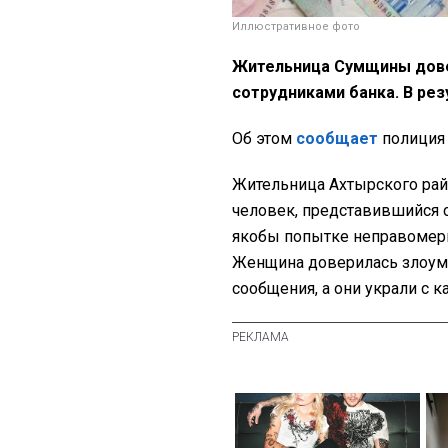
Иллюстративное фото
Жительница Сумщины дове
сотрудниками банка. В рез
Об этом
сообщает
полиция 
Жительница Ахтырского райо
человек, представившийся 
якобы попытке неправомерно
Женщина доверилась злоумы
сообщения, а они украли с к