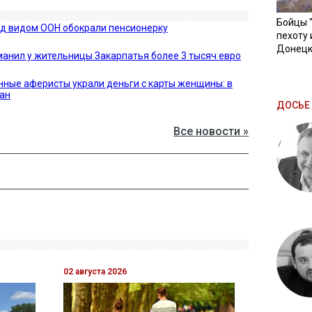
Бойцы 
д видом ООН обокрали пенсионерку
пехоту 
Донецк
манил у жительницы Закарпатья более 3 тысяч евро
ные аферисты украли деньги с карты женщины: в
ан
ДОСЬЕ 
Все новости »
02 августа 2026