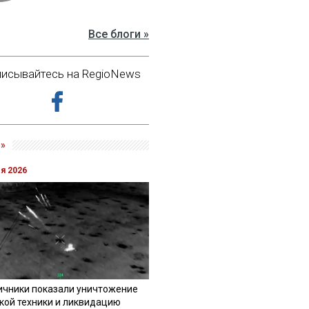
Все блоги »
исывайтесь на RegioNews
»
ля 2026
ичники показали уничтожение
кой техники и ликвидацию