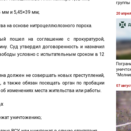
группы
 мм и 5,45×39 мм;
20 апре
ва на основе нитроцеллюлозного пороха.
мый пошел на соглашение с прокуратурой,
ну. Суд утвердил договоренность и назначил
вободы условно с испытательным сроком в 12
Пограни
уничто
чина должен не совершать новых преступлений,
"Молни
, а также обязан посещать орган по пробации
07 авгус
 об изменениях места жительства или работы.
а:
ежат уничтожению;
ланс ВСУ или уничтожат в случае отсутствия