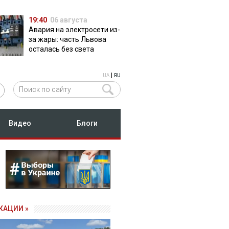
19:40
06 августа
Авария на электросети из-
за жары: часть Львова
осталась без света
|
UA
RU
Видео
Блоги
КАЦИИ »