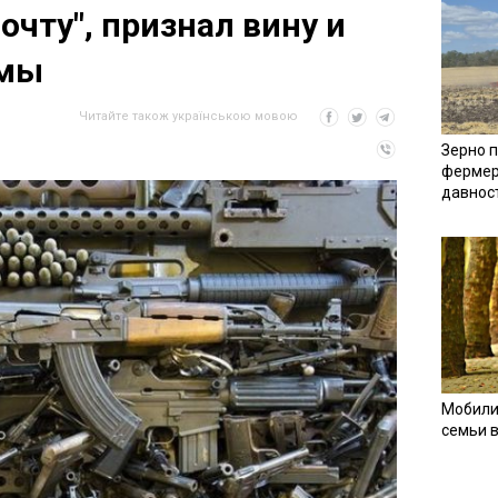
очту", признал вину и
ьмы
Читайте також українською мовою
Зерно п
фермер
давнос
Мобили
семьи 