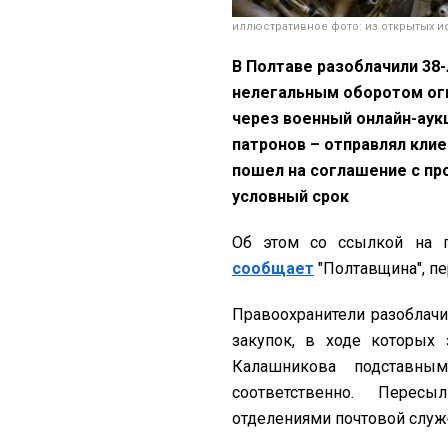
иллюстративное фото: из открытых и
В Полтаве разоблачили 38
нелегальным оборотом огн
через военный онлайн-аукц
патронов – отправлял кли
пошел на соглашение с про
условный срок
Об этом со ссылкой на 
сообщает
"Полтавщина", п
Правоохранители разоблач
закупок, в ходе которы
Калашникова подставн
соответственно. Перес
отделениями почтовой служ