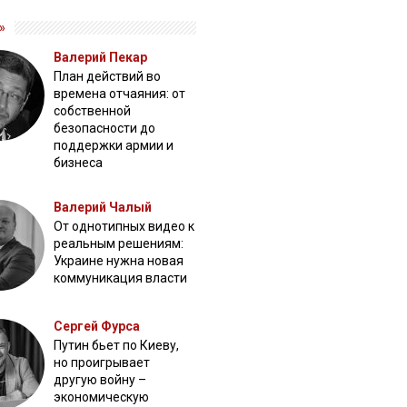
»
Валерий Пекар
План действий во
времена отчаяния: от
собственной
безопасности до
поддержки армии и
бизнеса
Валерий Чалый
От однотипных видео к
реальным решениям:
Украине нужна новая
коммуникация власти
Сергей Фурса
Путин бьет по Киеву,
но проигрывает
другую войну –
экономическую