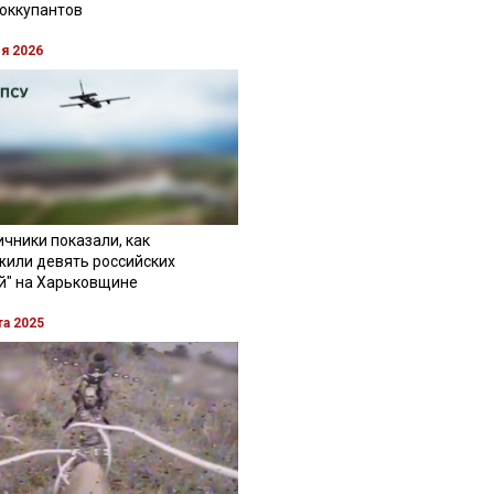
 оккупантов
ля 2026
чники показали, как
жили девять российских
й" на Харьковщине
та 2025