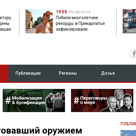
19:59
06 августа
ектору
Побили многолетние
дены
рекорды: в Прикарпатье
авшая
зафиксировали
аномальную жару до 37
градусов
Публикации
Регионы
Досье
ПУБЛИ
рговавший оружием