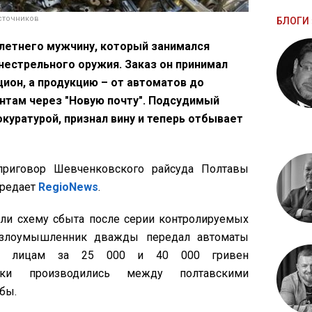
сточников
БЛОГИ 
-летнего мужчину, который занимался
естрельного оружия. Заказ он принимал
ион, а продукцию – от автоматов до
ентам через "Новую почту". Подсудимый
куратурой, признал вину и теперь отбывает
приговор Шевченковского райсуда Полтавы
ередает
RegioNews
.
или схему сбыта после серии контролируемых
х злоумышленник дважды передал автоматы
ым лицам за 25 000 и 40 000 гривен
ылки производились между полтавскими
бы.