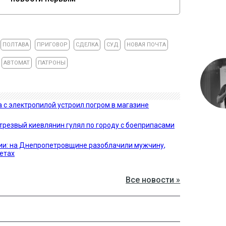
ПОЛТАВА
ПРИГОВОР
СДЕЛКА
СУД
НОВАЯ ПОЧТА
АВТОМАТ
ПАТРОНЫ
с электропилой устроил погром в магазине
трезвый киевлянин гулял по городу с боеприпасами
жии: на Днепропетровщине разоблачили мужчину,
етах
Все новости »