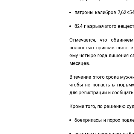
патроны калибров 7,62×54
824 г взрывчатого вещест
Отмечается, что обвиняе
полностью признав свою ви
ему четыре года лишения с
месяцев.
В течение этого срока муж
чтобы не попасть в тюрьму
для регистрации и сообщать
Кроме того, по решению суд
боеприпасы и порох подл
автоматы передадут на ба