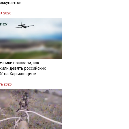
 оккупантов
ля 2026
чники показали, как
жили девять российских
й" на Харьковщине
та 2025