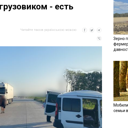
грузовиком - есть
Читайте також українською мовою
Зерно п
фермер
давнос
Мобили
семьи 