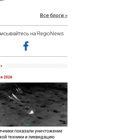
Все блоги »
исывайтесь на RegioNews
»
ля 2026
ичники показали уничтожение
кой техники и ликвидацию