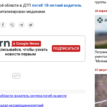
группы
ой области в ДТП
погиб 18-летний водитель
.
питализирован медиками.
20 апре
ПОДПИСАТЬСЯ
писывайся, чтобы узнать
Пограни
новости первым
уничто
"Молни
07 авгус
ДТП
бласти: водитель скутера погиб на месте
традал несовершеннолетний