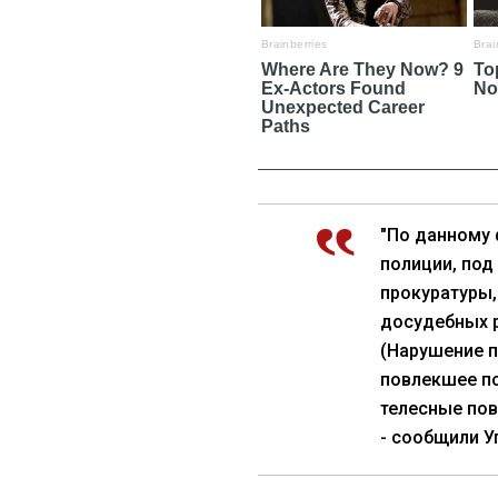
"По данному
полиции, по
прокуратуры,
досудебных р
(Нарушение 
повлекшее по
телесные пов
- сообщили У