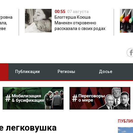
00:55
07 августа
тровна
Блоггерша Ксюша
ала,
Манекен откровенно
еве
рассказала о своих родах
Публикации
Регионы
Досье
ПУБЛИ
е легковушка