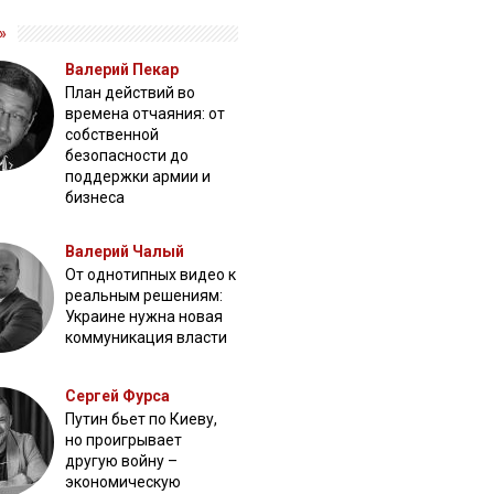
»
Валерий Пекар
План действий во
времена отчаяния: от
собственной
безопасности до
поддержки армии и
бизнеса
Валерий Чалый
От однотипных видео к
реальным решениям:
Украине нужна новая
коммуникация власти
Сергей Фурса
Путин бьет по Киеву,
но проигрывает
другую войну –
экономическую