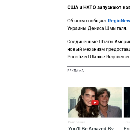
США и НАТО запускают но
Об этом сообщает
RegioNe
Украины Дениса Шмыгаля.
Соединенные Штаты Америки
новый механизм предоставл
Prioritized Ukraine Requiremen