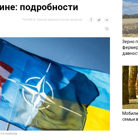
ине: подробности
Читайте також українською мовою
Зерно п
фермер
давнос
Мобили
семьи 
сточников