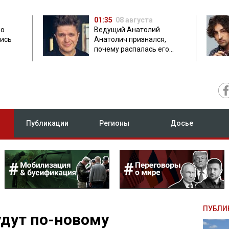
01:35
08 августа
но
Ведущий Анатолий
лись
Анатолич признался,
почему распалась его
дружба с Остапчуком
Публикации
Регионы
Досье
ПУБЛИ
дут по-новому