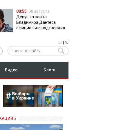
00:55
08 августа
Девушка певца
Владимира Дантеса
официально подтвердила
их отношения
|
UA
RU
Видео
Блоги
КАЦИИ »