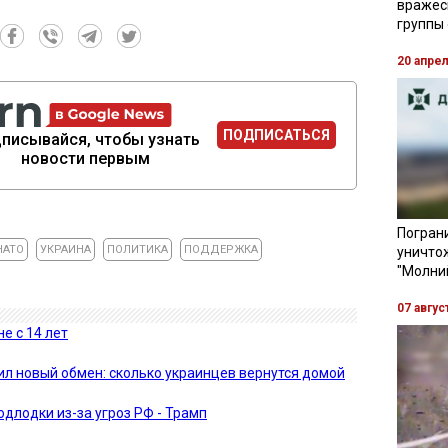
вражес
группы
20 апре
ПОДПИСАТЬСЯ
писывайся, чтобы узнать
новости первым
Пограни
НАТО
УКРАИНА
ПОЛИТИКА
ПОДДЕРЖКА
уничто
"Молни
07 авгус
е с 14 лет
л новый обмен: сколько украинцев вернутся домой
лодки из-за угроз РФ - Трамп