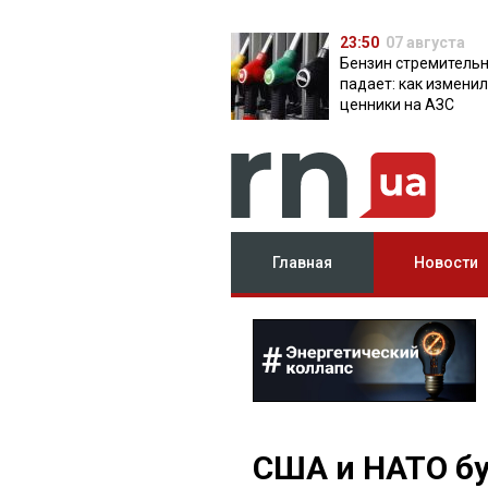
23:50
07 августа
Бензин стремитель
падает: как измени
ценники на АЗС
Главная
Новости
США и НАТО бу