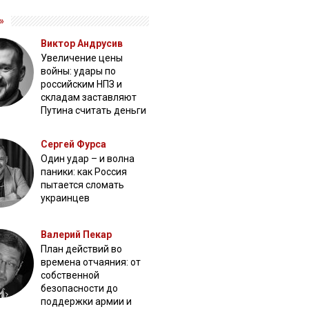
»
Виктор Андрусив
Увеличение цены
войны: удары по
российским НПЗ и
складам заставляют
Путина считать деньги
Сергей Фурса
Один удар – и волна
паники: как Россия
пытается сломать
украинцев
Валерий Пекар
План действий во
времена отчаяния: от
собственной
безопасности до
поддержки армии и