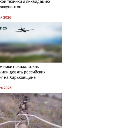
кой техники и ликвидацию
 оккупантов
ля 2026
чники показали, как
жили девять российских
й" на Харьковщине
та 2025