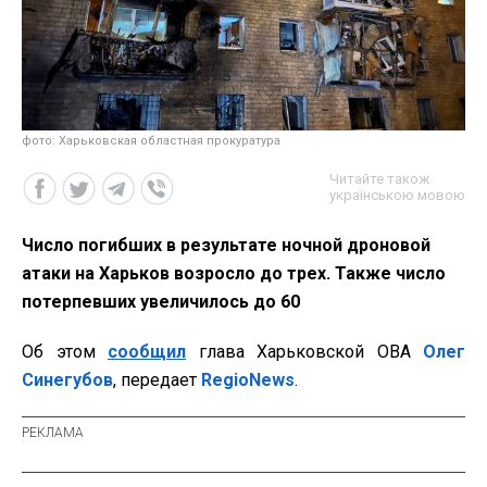
фото: Харьковская областная прокуратура
Читайте також
українською мовою
Число погибших в результате ночной дроновой
атаки на Харьков возросло до трех. Также число
потерпевших увеличилось до 60
Об этом
сообщил
глава Харьковской ОВА
Олег
Синегубов
, передает
RegioNews
.