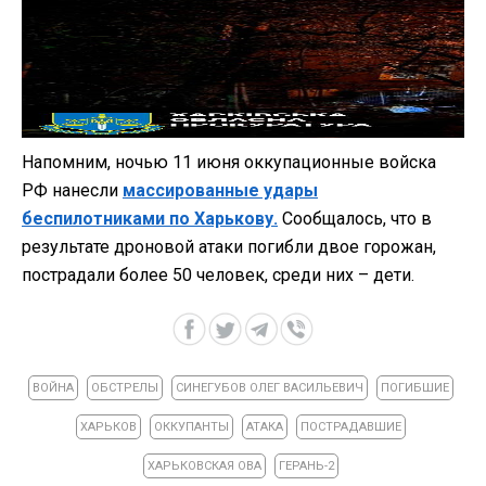
Напомним, ночью 11 июня оккупационные войска
РФ нанесли
массированные удары
беспилотниками по Харькову.
Сообщалось, что в
результате дроновой атаки погибли двое горожан,
пострадали более 50 человек, среди них – дети.
ВОЙНА
ОБСТРЕЛЫ
СИНЕГУБОВ ОЛЕГ ВАСИЛЬЕВИЧ
ПОГИБШИЕ
ХАРЬКОВ
ОККУПАНТЫ
АТАКА
ПОСТРАДАВШИЕ
ХАРЬКОВСКАЯ ОВА
ГЕРАНЬ-2