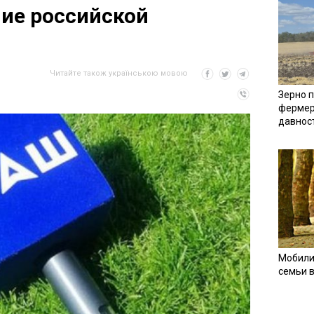
ие российской
Читайте також українською мовою
Зерно п
фермер
давнос
Мобили
семьи 