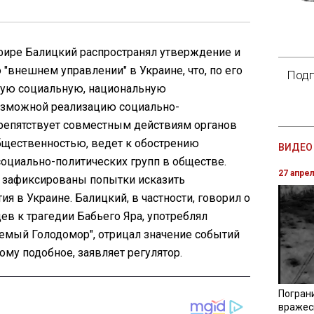
эфире Балицкий распространял утверждение и
"внешнем управлении" в Украине, что, по его
Подп
ную социальную, национальную
озможной реализацию социально-
репятствует совместным действиям органов
общественностью, ведет к обострению
ВИДЕО 
оциально-политических групп в обществе.
27 апре
 зафиксированы попытки исказить
я в Украине. Балицкий, в частности, говорил о
ев к трагедии Бабьего Яра, употреблял
аемый Голодомор", отрицал значение событий
му подобное, заявляет регулятор.
Погран
вражес