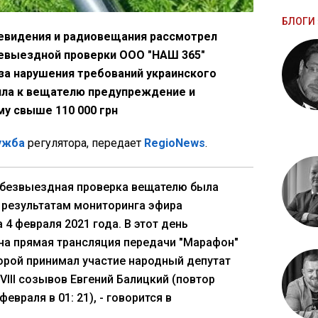
БЛОГИ 
евидения и радиовещания рассмотрел
невыездной проверки ООО "НАШ 365"
и за нарушения требований украинского
ила к вещателю предупреждение и
у свыше 110 000 грн
лужба
регулятора, передает
RegioNews
.
 безвыездная проверка вещателю была
 результатам мониторинга эфира
 4 февраля 2021 года. В этот день
на прямая трансляция передачи "Марафон"
оторой принимал участие народный депутат
 VIII созывов Евгений Балицкий (повтор
февраля в 01: 21), - говорится в