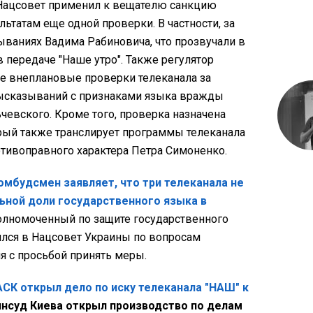
ь Нацсовет применил к вещателю санкцию
ьтатам еще одной проверки. В частности, за
ываниях Вадима Рабиновича, что прозвучали в
в передаче "Наше утро". Также регулятор
 внеплановые проверки телеканала за
высказываний с признаками языка вражды
евского. Кроме того, проверка назначена
орый также транслирует программы телеканала
отивоправного характера Петра Симоненко.
омбудсмен заявляет, что три телеканала не
ной доли государственного языка в
полномоченный по защите государственного
ился в Нацсовет Украины по вопросам
я с просьбой принять меры.
СК открыл дело по иску телеканала "НАШ" к
инсуд Киева открыл производство по делам