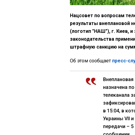
Нацсовет по вопросам тел
результаты внеплановой 
(логотип "НАШ"), г. Киев, 
законодательства примен
штрафную санкцию на сумм
Об этом сообщает
пресс-с
Внеплановая
назначена по
телеканала за
зафиксирова
в 15:04, в к
Украины VII и
передачи – 5 
сообщении.