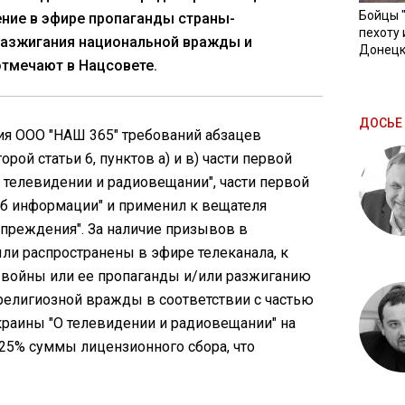
Бойцы 
ние в эфире пропаганды страны-
пехоту 
разжигания национальной вражды и
Донецк
 отмечают в Нацсовете.
ДОСЬЕ 
ия ООО "НАШ 365" требований абзацев
орой статьи 6, пунктов а) и в) части первой
О телевидении и радиовещании", части первой
Об информации" и применил к вещателя
преждения". За наличие призывов в
ли распространены в эфире телеканала, к
войны или ее пропаганды и/или разжиганию
религиозной вражды в соответствии с частью
краины "О телевидении и радиовещании" на
25% суммы лицензионного сбора, что