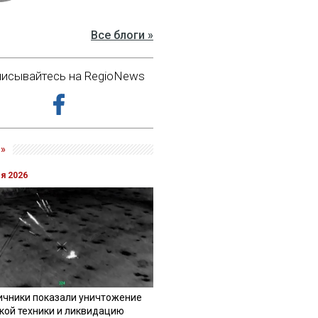
Все блоги »
исывайтесь на RegioNews
»
ля 2026
ичники показали уничтожение
кой техники и ликвидацию