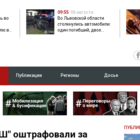
09:55
06 августа
ь во
Во Львовской области
столкнулись автомобили:
лю в
один погибший, двое
травмированных
Публикации
Регионы
Досье
ПУБЛИ
Ш" оштрафовали за