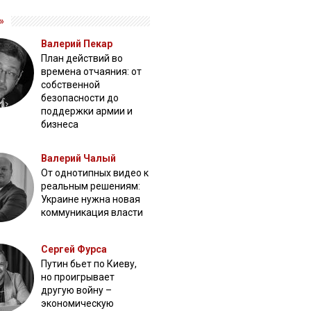
»
Валерий Пекар
План действий во
времена отчаяния: от
собственной
безопасности до
поддержки армии и
бизнеса
Валерий Чалый
От однотипных видео к
реальным решениям:
Украине нужна новая
коммуникация власти
Сергей Фурса
Путин бьет по Киеву,
но проигрывает
другую войну –
экономическую