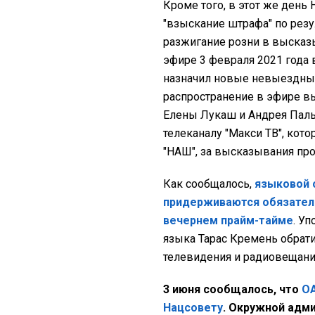
Кроме того, в этот же ден
"взыскание штрафа" по резул
разжигание розни в высказ
эфире 3 февраля 2021 года 
назначил новые невыездные
распространение в эфире 
Елены Лукаш и Андрея Пальч
телеканалу "Макси ТВ", кот
"НАШ", за высказывания пр
Как сообщалось,
языковой 
придерживаются обязатель
вечернем прайм-тайме
. У
языка Тарас Кремень обрат
телевидения и радиовещани
3 июня сообщалось, что
ОА
Нацсовету
. Окружной адм