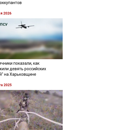
 оккупантов
ля 2026
чники показали, как
жили девять российских
й" на Харьковщине
та 2025