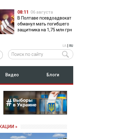
08:11
06 августа
В Полтаве псевдоадвокат
обманул мать погибшего
защитника на 1,75 млн грн
|
UA
RU
Видео
Блоги
КАЦИИ »