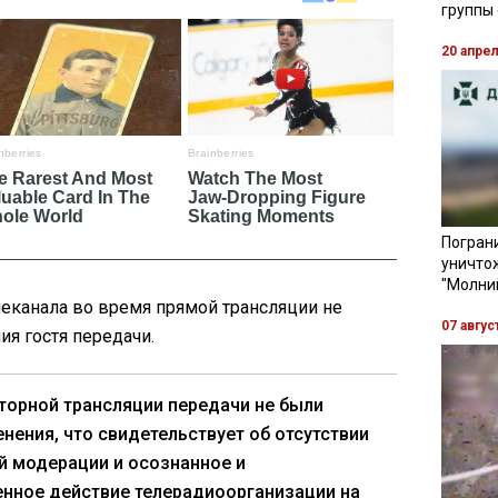
группы
20 апре
Пограни
уничто
"Молни
леканала во время прямой трансляции не
07 авгус
я гостя передачи.
торной трансляции передачи не были
нения, что свидетельствует об отсутствии
й модерации и осознанное и
нное действие телерадиоорганизации на