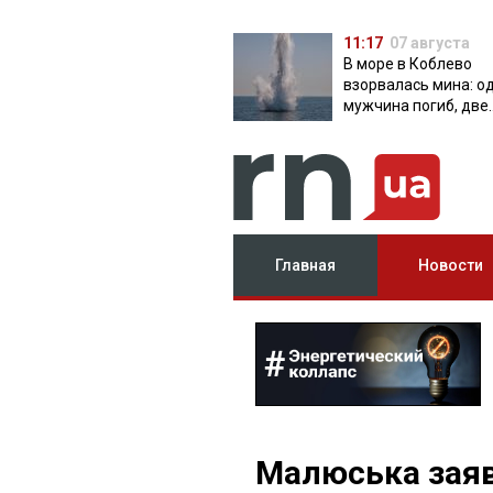
11:17
07 августа
В море в Коблево
взорвалась мина: о
мужчина погиб, две
женщины ранены
Главная
Новости
Малюська заяв