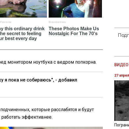
Подп
ред монитором ноутбука с ведром попкорна.
ВИДЕО 
27 апре
ку я пока не собираюсь", - добавил
 подчиненных, которые расслабятся и будут
х работать эффективнее.
Погран