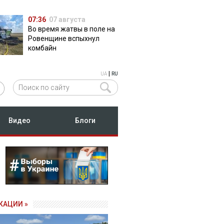
07:36
07 августа
Во время жатвы в поле на
Ровенщине вспыхнул
комбайн
|
UA
RU
Видео
Блоги
КАЦИИ »