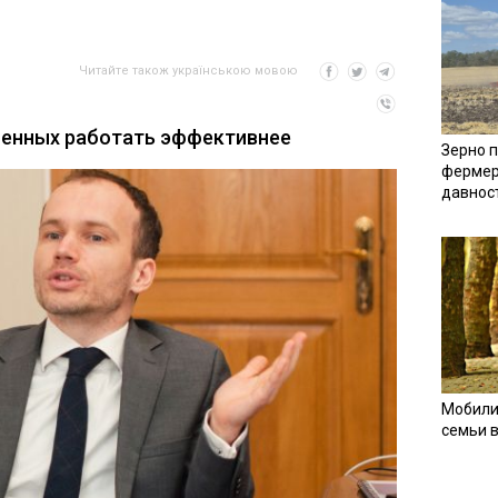
Читайте також українською мовою
ненных работать эффективнее
Зерно п
фермер
давнос
Мобили
семьи 