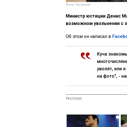
Фото: Facebook
Министр юстиции Денис М
возможном увольнении с 
Об этом он написал в
Faceb
Куча знакомы
многочисленн
уволят, или я
на фото", - н