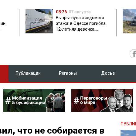
08:26
07 августа
Выпрыгнула с седьмого
дин
этажа: в Одессе погибла
12-летняя девочка,
приехавшая на отдых
Публикации
Регионы
Досье
ПУБЛИ
ил, что не собирается в