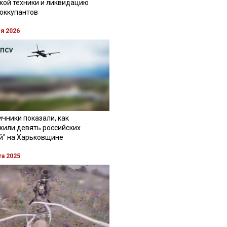
кой техники и ликвидацию
 оккупантов
ля 2026
чники показали, как
жили девять российских
й" на Харьковщине
та 2025