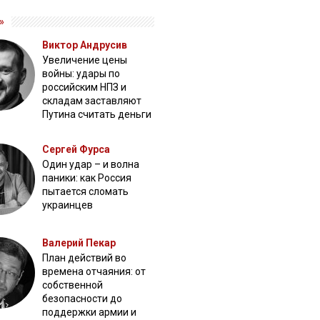
»
Виктор Андрусив
Увеличение цены
войны: удары по
российским НПЗ и
складам заставляют
Путина считать деньги
Сергей Фурса
Один удар – и волна
паники: как Россия
пытается сломать
украинцев
Валерий Пекар
План действий во
времена отчаяния: от
собственной
безопасности до
поддержки армии и