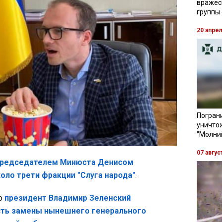
вражес
группы
20 апре
Пограни
уничто
"Молни
07 авгус
редседателем Минюста Денисом
ло трети фракции "Слуга народа"
.
то
президент Владимир Зеленский
ть замены нынешнего генерального