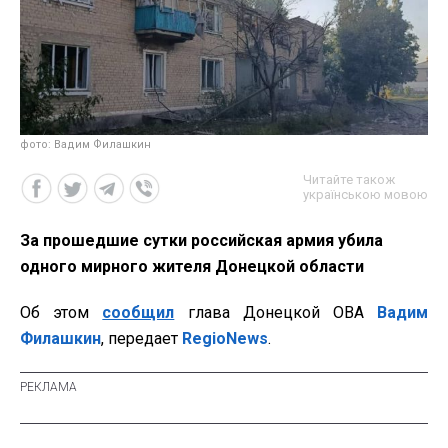
фото: Вадим Филашкин
Читайте також
українською мовою
За прошедшие сутки российская армия убила
одного мирного жителя Донецкой области
Об этом
сообщил
глава Донецкой ОВА
Вадим
Филашкин
, передает
RegioNews
.