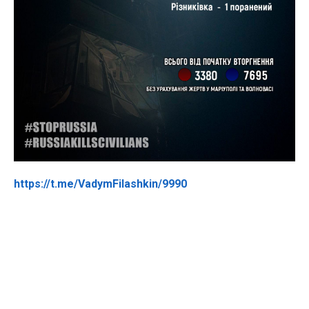
https://t.me/VadymFilashkin/9990