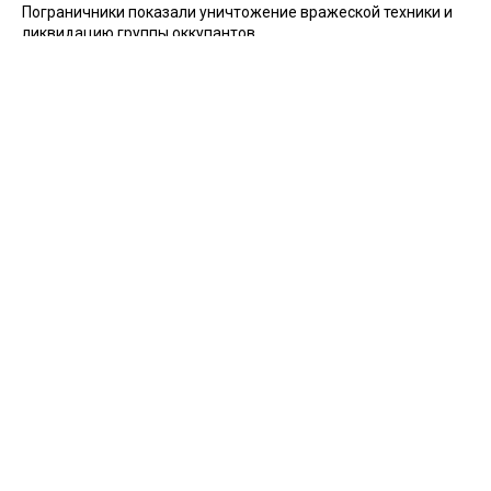
Пограничники показали уничтожение вражеской техники и
ликвидацию группы оккупантов
20 апреля 2026
Пограничники показали, как уничтожили девять российских
"Молний" на Харьковщине
07 августа 2025