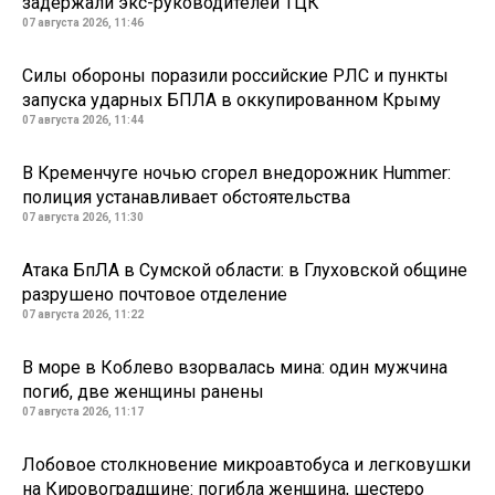
задержали экс-руководителей ТЦК
07 августа 2026, 11:46
Силы обороны поразили российские РЛС и пункты
запуска ударных БПЛА в оккупированном Крыму
07 августа 2026, 11:44
В Кременчуге ночью сгорел внедорожник Hummer:
полиция устанавливает обстоятельства
07 августа 2026, 11:30
Атака БпЛА в Сумской области: в Глуховской общине
разрушено почтовое отделение
07 августа 2026, 11:22
В море в Коблево взорвалась мина: один мужчина
погиб, две женщины ранены
07 августа 2026, 11:17
Лобовое столкновение микроавтобуса и легковушки
на Кировоградщине: погибла женщина, шестеро