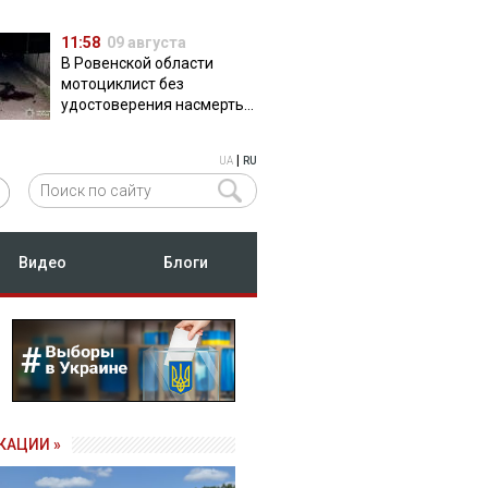
11:58
09 августа
В Ровенской области
мотоциклист без
удостоверения насмерть
сбил пешехода
|
UA
RU
Видео
Блоги
КАЦИИ »