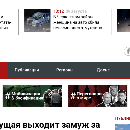
13:12
09 августа
ти
В Черкасском районе
утата-
женщина на авто сбила
плинки
велосипедиста: мужчина
погиб на месте
Публикации
Регионы
Досье
ПУБЛИ
ущая выходит замуж за