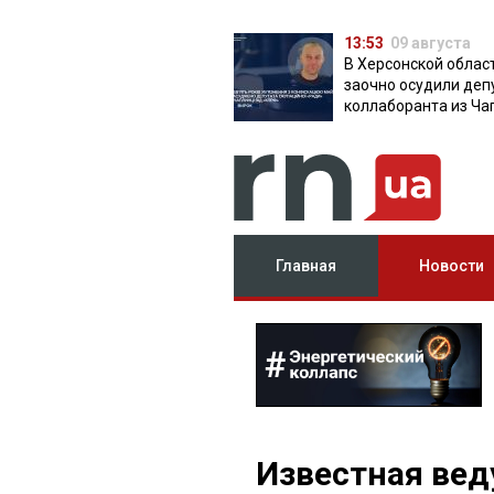
13:53
09 августа
В Херсонской облас
заочно осудили деп
коллаборанта из Ча
от КПРФ
Главная
Новости
Известная вед