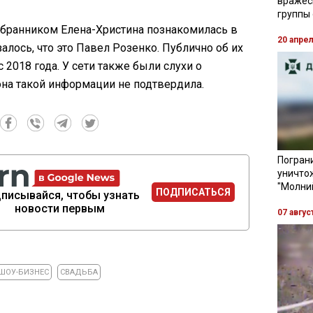
вражес
группы
збранником Елена-Христина познакомилась в
20 апре
алось, что это Павел Розенко. Публично об их
 2018 года. У сети также были слухи о
она такой информации не подтвердила.
Пограни
уничто
"Молни
ПОДПИСАТЬСЯ
писывайся, чтобы узнать
новости первым
07 авгус
ШОУ-БИЗНЕС
СВАДЬБА