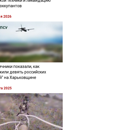
кой техники и ликвидацию
 оккупантов
ля 2026
чники показали, как
жили девять российских
й" на Харьковщине
та 2025