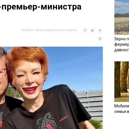
-премьер-министра
Читайте також українською мовою
Зерно п
фермер
давнос
Мобили
семьи 