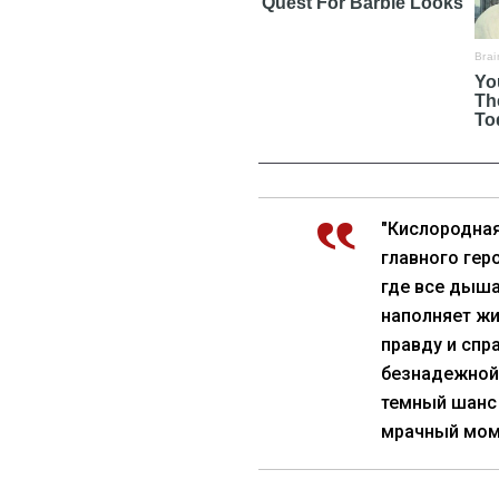
"Кислородная
главного геро
где все дыша
наполняет жи
правду и спр
безнадежной,
темный шанс 
мрачный моме