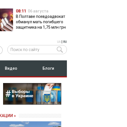
08:11
06 августа
В Полтаве псевдоадвокат
обманул мать погибшего
защитника на 1,75 млн грн
|
UA
RU
Видео
Блоги
КАЦИИ »