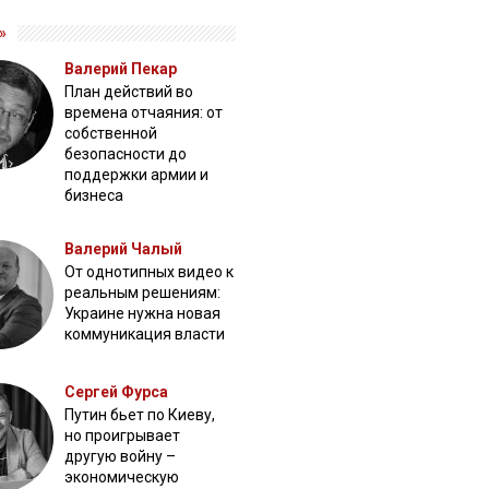
»
Валерий Пекар
План действий во
времена отчаяния: от
собственной
безопасности до
поддержки армии и
бизнеса
Валерий Чалый
От однотипных видео к
реальным решениям:
Украине нужна новая
коммуникация власти
Сергей Фурса
Путин бьет по Киеву,
но проигрывает
другую войну –
экономическую