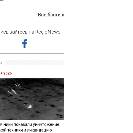
Все блоги »
исывайтесь на RegioNews
»
ля 2026
ичники показали уничтожение
кой техники и ликвидацию