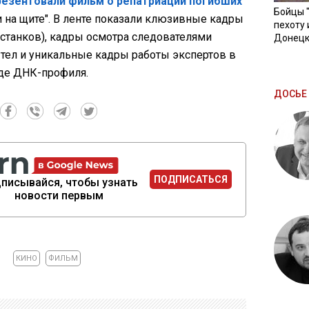
резентовали фильм о репатриации погибших
Бойцы 
 на щите". В ленте показали клюзивные кадры
пехоту 
останков), кадры осмотра следователями
Донецк
 тел и уникальные кадры работы экспертов в
де ДНК-профиля.
ДОСЬЕ 
ПОДПИСАТЬСЯ
писывайся, чтобы узнать
новости первым
КИНО
ФИЛЬМ