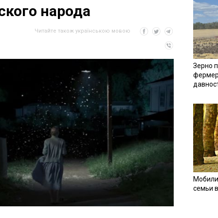
ского народа
Читайте також українською мовою
Зерно п
фермер
давнос
Мобили
семьи 