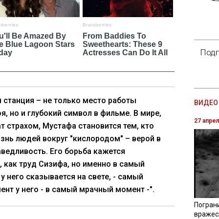
Подп
 станция – не только место работы
ВИДЕО 
я, но и глубокий символ в фильме. В мире,
27 апре
т страхом, Мустафа становится тем, кто
знь людей вокруг "кислородом" – верой в
аведливость. Его борьба кажется
 как труд Сизифа, но именно в самый
у него сказывается на свете, - самый
нт у него - в самый мрачный момент -".
Погран
вражес