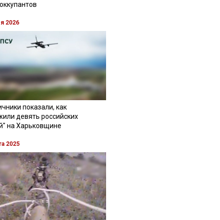
 оккупантов
ля 2026
чники показали, как
жили девять российских
й" на Харьковщине
та 2025