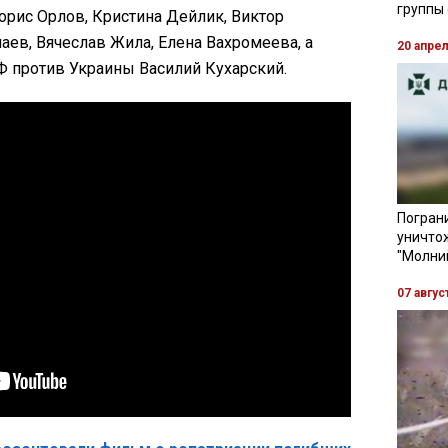
группы
орис Орлов, Кристина Дейлик, Виктор
ев, Вячеслав Жила, Елена Вахромеева, а
20 апре
Ф против Украины Василий Кухарский.
Пограни
уничто
"Молни
07 авгус