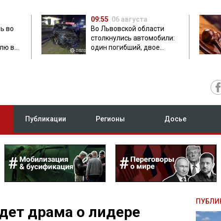
09:55
06 августа
ь во
Во Львовской области
столкнулись автомобили:
лю в
один погибший, двое
травмированных
Публикации
Регионы
Досье
ПУБЛИ
дет драма о лидере