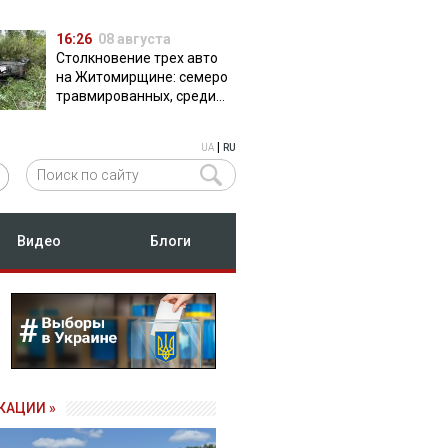
16:26
08 августа
Столкновение трех авто
на Житомирщине: семеро
травмированных, среди
них двое детей
|
UA
RU
Видео
Блоги
КАЦИИ »