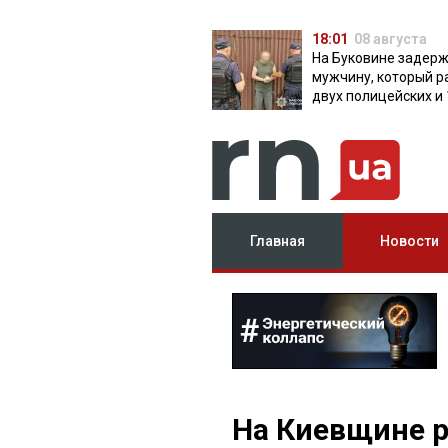
18:01
08 августа
На Буковине задер
мужчину, который р
двух полицейских и 
дней скрывался в л
Главная
Новости
На Киевщине 