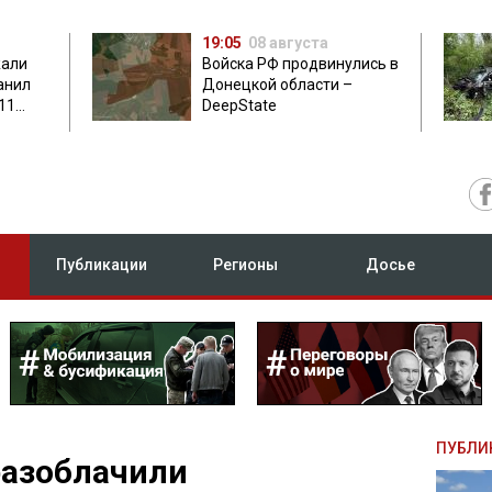
19:05
08 августа
жали
Войска РФ продвинулись в
анил
Донецкой области –
11
DeepState
есу
Публикации
Регионы
Досье
ПУБЛИ
разоблачили