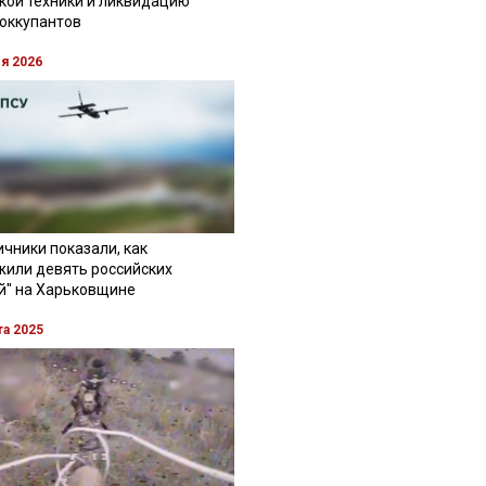
кой техники и ликвидацию
 оккупантов
ля 2026
чники показали, как
жили девять российских
й" на Харьковщине
та 2025