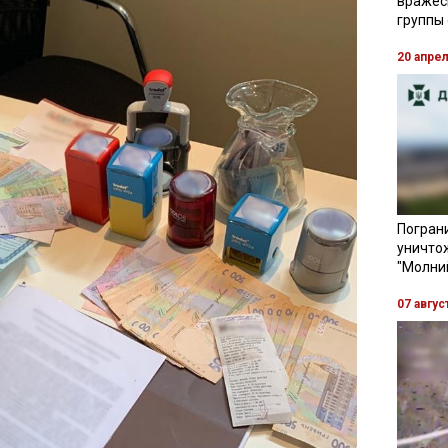
вражес
группы
20 апре
Пограни
уничто
"Молни
07 авгус