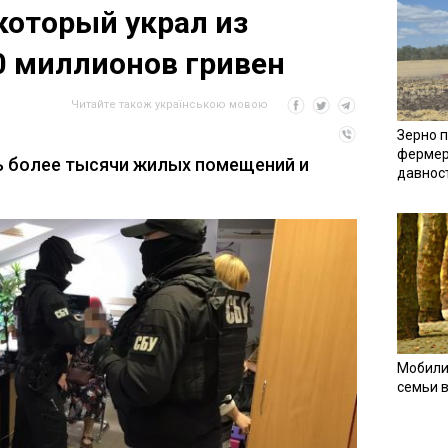
который украл из
0 миллионов гривен
Читайте також українською мовою
Зерно п
фермер
ь более тысячи жилых помещений и
давнос
Мобили
семьи 