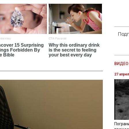
Подп
ВИДЕО 
27 апре
Погран