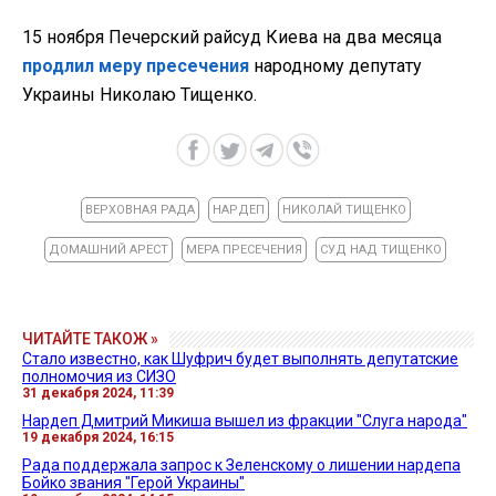
15 ноября Печерский райсуд Киева на два месяца
продлил меру пресечения
народному депутату
Украины Николаю Тищенко.
ВЕРХОВНАЯ РАДА
НАРДЕП
НИКОЛАЙ ТИЩЕНКО
ДОМАШНИЙ АРЕСТ
МЕРА ПРЕСЕЧЕНИЯ
СУД НАД ТИЩЕНКО
ЧИТАЙТЕ ТАКОЖ »
Стало известно, как Шуфрич будет выполнять депутатские
полномочия из СИЗО
31 декабря 2024, 11:39
Нардеп Дмитрий Микиша вышел из фракции "Слуга народа"
19 декабря 2024, 16:15
Рада поддержала запрос к Зеленскому о лишении нардепа
Бойко звания "Герой Украины"