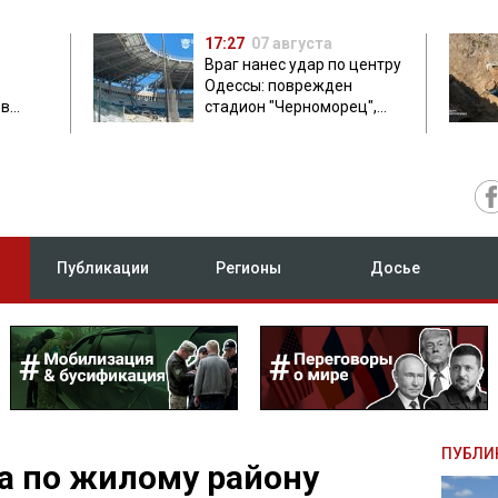
17:27
07 августа
Враг нанес удар по центру
Одессы: поврежден
ов
стадион "Черноморец",
 в чем
есть пострадавшая
Публикации
Регионы
Досье
ПУБЛИ
а по жилому району