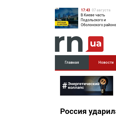
17:43
07 августа
В Киеве часть
Подольского и
Оболонского район
осталась без света:
причина
Главная
Новости
Россия ударил