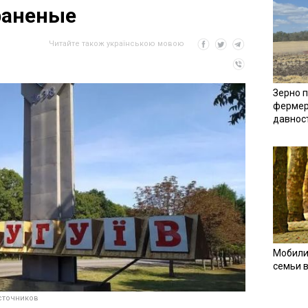
 раненые
Читайте також українською мовою
Зерно п
фермер
давнос
Мобили
семьи 
сточников