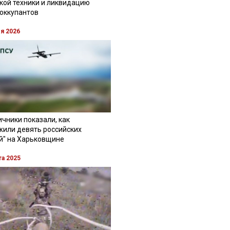
кой техники и ликвидацию
 оккупантов
ля 2026
чники показали, как
жили девять российских
й" на Харьковщине
та 2025