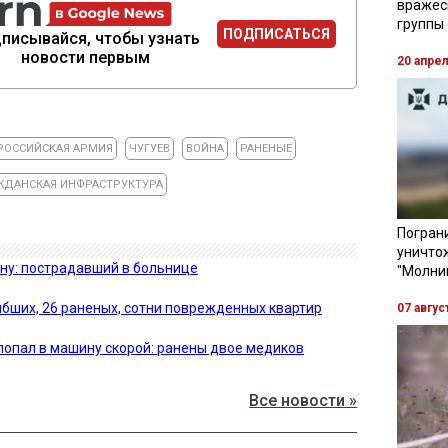
вражес
группы
ПОДПИСАТЬСЯ
писывайся, чтобы узнать
новости первым
20 апре
РОССИЙСКАЯ АРМИЯ
ЧУГУЕВ
ВОЙНА
РАНЕНЫЕ
ЖДАНСКАЯ ИНФРАСТРУКТУРА
Пограни
уничто
ну: пострадавший в больнице
"Молни
ибших, 26 раненых, сотни поврежденных квартир
07 авгус
опал в машину скорой: ранены двое медиков
Все новости »