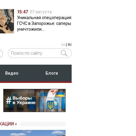
15:47
07 августа
Уникальная спецоперация
ГСЧС в Запорожье: саперы
уничтожили
полуторатонную
российскую авиабомбу
|
UA
RU
ФАБ-500
Видео
Блоги
КАЦИИ »