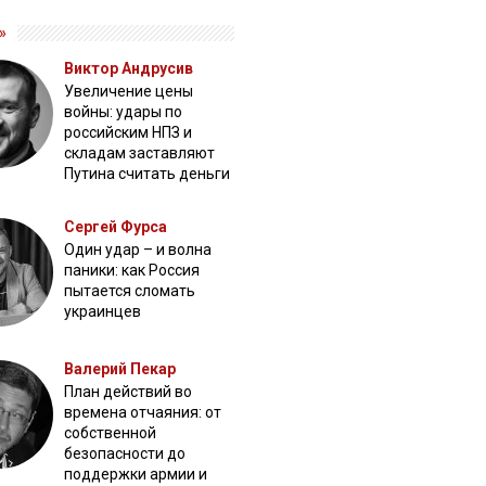
»
Виктор Андрусив
Увеличение цены
войны: удары по
российским НПЗ и
складам заставляют
Путина считать деньги
Сергей Фурса
Один удар – и волна
паники: как Россия
пытается сломать
украинцев
Валерий Пекар
План действий во
времена отчаяния: от
собственной
безопасности до
поддержки армии и