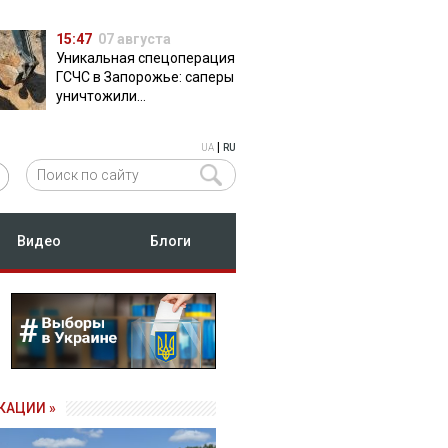
15:47
07 августа
Уникальная спецоперация
ГСЧС в Запорожье: саперы
уничтожили
полуторатонную
российскую авиабомбу
|
UA
RU
ФАБ-500
Видео
Блоги
КАЦИИ »