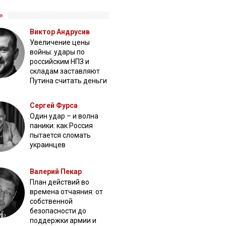
»
Виктор Андрусив
Увеличение цены
войны: удары по
российским НПЗ и
складам заставляют
Путина считать деньги
Сергей Фурса
Один удар – и волна
паники: как Россия
пытается сломать
украинцев
Валерий Пекар
План действий во
времена отчаяния: от
собственной
безопасности до
поддержки армии и