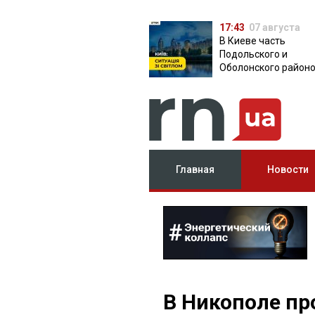
17:43
07 августа
В Киеве часть
Подольского и
Оболонского район
осталась без света:
причина
Главная
Новости
В Никополе пр