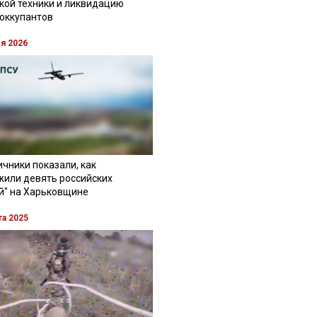
кой техники и ликвидацию
 оккупантов
ля 2026
чники показали, как
жили девять российских
й" на Харьковщине
та 2025