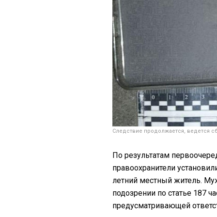
Следствие продолжается, ведется с
По результатам первоочер
правоохранители установили
летний местный житель. Му
подозрении по статье 187 ча
предусматривающей ответст