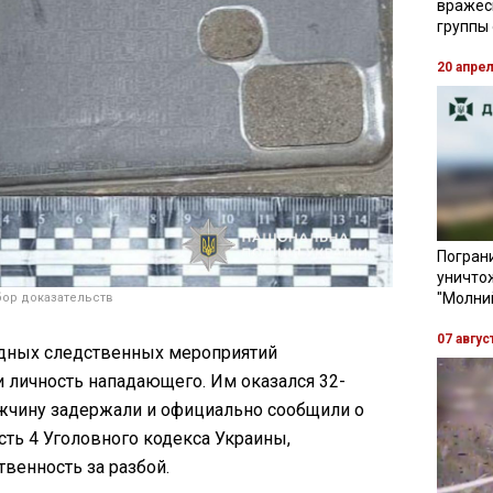
вражес
группы
20 апре
Пограни
уничто
"Молни
бор доказательств
07 авгус
едных следственных мероприятий
 личность нападающего. Им оказался 32-
жчину задержали и официально сообщили о
сть 4 Уголовного кодекса Украины,
венность за разбой.