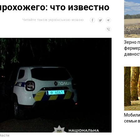
прохожего: что известно
Читайте також українською мовою
Зерно п
фермер
давнос
Мобили
семьи 
ласти