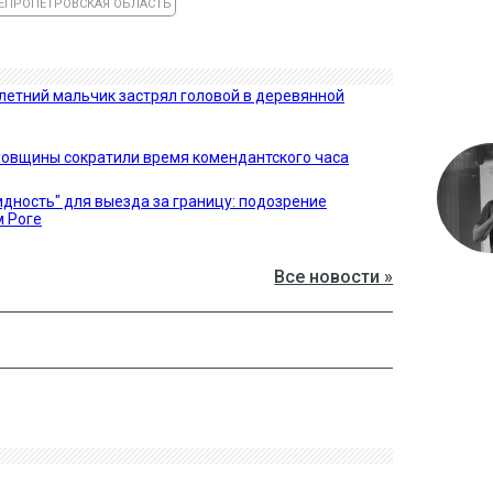
ЕПРОПЕТРОВСКАЯ ОБЛАСТЬ
летний мальчик застрял головой в деревянной
ровщины сократили время комендантского часа
идность" для выезда за границу: подозрение
м Роге
Все новости »