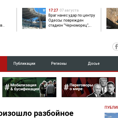
17:27
07 августа
Враг нанес удар по центру
Одессы: поврежден
ов
стадион "Черноморец",
 в чем
есть пострадавшая
Публикации
Регионы
Досье
ПУБЛИ
оизошло разбойное