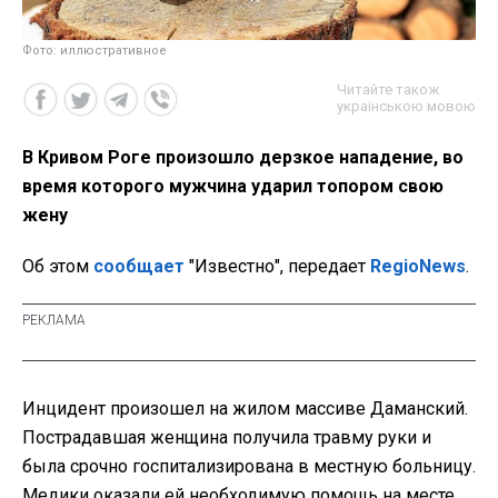
Фото: иллюстративное
Читайте також
українською мовою
В Кривом Роге произошло дерзкое нападение, во
время которого мужчина ударил топором свою
жену
Об этом
сообщает
"Известно", передает
RegioNews
.
Инцидент произошел на жилом массиве Даманский.
Пострадавшая женщина получила травму руки и
была срочно госпитализирована в местную больницу.
Медики оказали ей необходимую помощь на месте