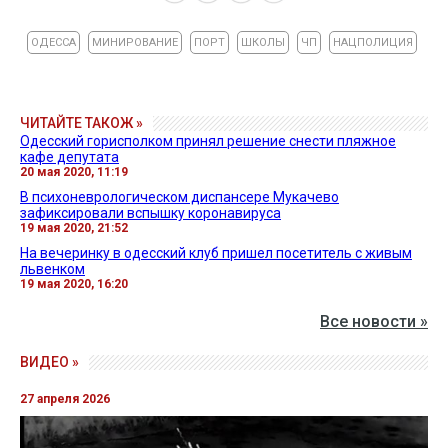
ОДЕССА
МИНИРОВАНИЕ
ПОРТ
ШКОЛЫ
ЧП
НАЦПОЛИЦИЯ
ЧИТАЙТЕ ТАКОЖ »
Одесский горисполком принял решение снести пляжное
кафе депутата
20 мая 2020, 11:19
В психоневрологическом диспансере Мукачево
зафиксировали вспышку коронавируса
19 мая 2020, 21:52
На вечеринку в одесский клуб пришел посетитель с живым
львенком
19 мая 2020, 16:20
Все новости »
ВИДЕО »
27 апреля 2026