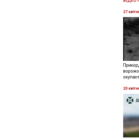
ВІДЕО 
27 квітн
Прикор
ворожої
окупант
20 квітн