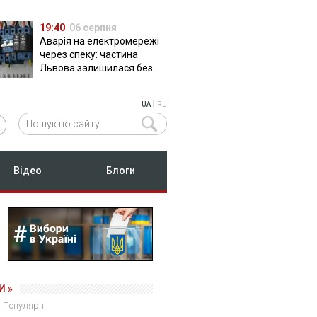
19:40
06 серпня
Аварія на електромережі
через спеку: частина
Львова залишилася без
світла
|
UA
RU
Відео
Блоги
И »
Популярні