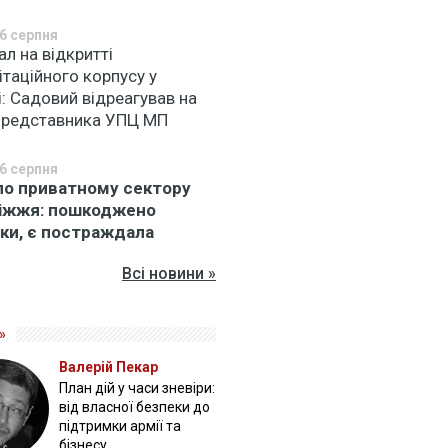
6 серпня
л на відкритті
ітаційного корпусу у
: Садовий відреагував на
 представника УПЦ МП
6 серпня
по приватному сектору
іжжя: пошкоджено
ки, є постраждала
Всі новини »
»
Валерій Пекар
План дій у часи зневіри:
від власної безпеки до
підтримки армії та
бізнесу