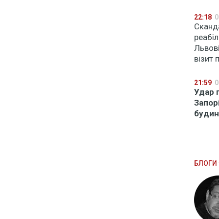
22:18
0
Сканда
реабіл
Львові
візит
21:59
0
Удар 
Запор
будин
БЛОГИ 