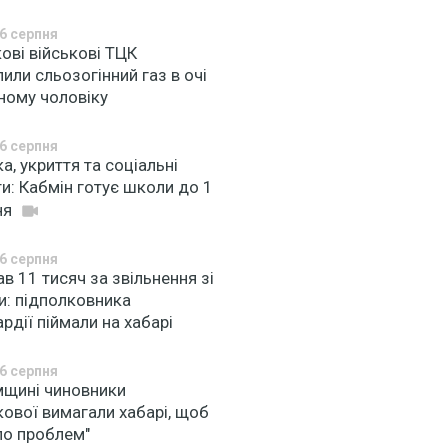
6 серпня
ові військові ТЦК
или сльозогінний газ в очі
ному чоловіку
6 серпня
а, укриття та соціальні
и: Кабмін готує школи до 1
ня
6 серпня
в 11 тисяч за звільнення зі
и: підполковника
рдії піймали на хабарі
6 серпня
мщині чиновники
ової вимагали хабарі, щоб
ло проблем"