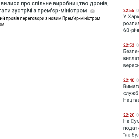
овилися про спільне виробництво дронів,
ати зустрічі з прем'єр-міністром
22:55
0
У Харк
й провів переговори з новим Прем'єр-міністром
розпил
ом
60-річ
22:52
0
Безпек
виплат
верес
22:40
0
Вимага
служб
Нацгва
22:20
0
На Су
податк
"не бу