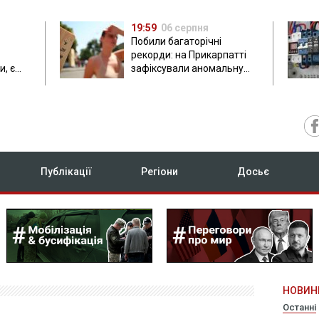
19:59
06 серпня
Побили багаторічні
рекорди: на Прикарпатті
, є
зафіксували аномальну
спеку до 37 градусів
Публікації
Регіони
Досьє
НОВИН
Останні