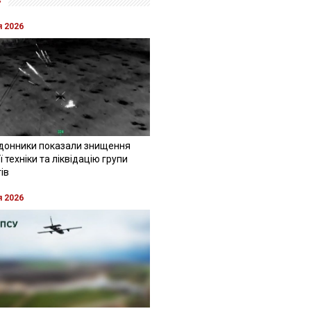
»
я 2026
донники показали знищення
 техніки та ліквідацію групи
ів
я 2026