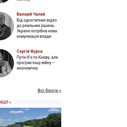
Валерій Чалий
Від однотипних відео
до реальних рішень:
Україні потрібна нова
комунікація влади
Сергій Фурса
Путін б'є по Києву, але
програє іншу війну –
економічну
Всі блоги »
АЦІЇ »