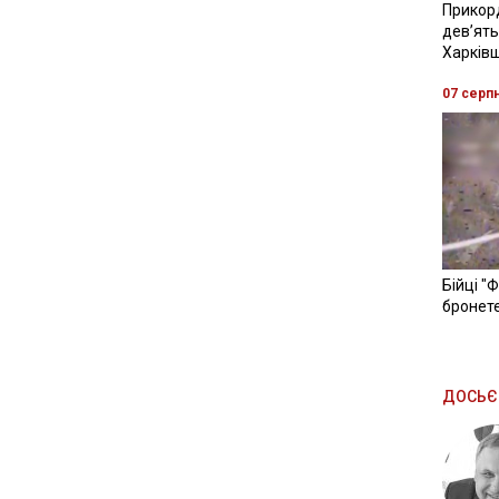
Прикор
девʼять
Харків
07 серп
Бійці "
бронете
ДОСЬЄ