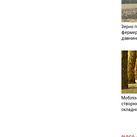
Зерно п
фермер
давнин
Мобіліз
створюв
складн