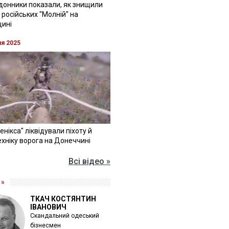
донники показали, як знищили
 російських "Молній" на
щині
ня 2025
Фенікса" ліквідували піхоту й
хніку ворога на Донеччині
Всі відео »
 »
ТКАЧ КОСТЯНТИН
ІВАНОВИЧ
Скандальний одеський
бізнесмен