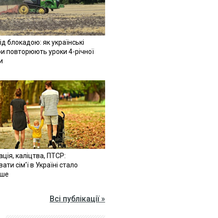
ід блокадою: як українські
и повторюють уроки 4-річної
и
ація, каліцтва, ПТСР:
ати сім'ї в Україні стало
іше
Всі публікації »