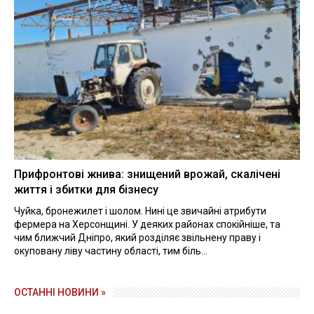
Прифронтові жнива: знищений врожай, скалічені
життя і збитки для бізнесу
Чуйка, бронежилет і шолом. Нині це звичайні атрибути
фермера на Херсонщині. У деяких районах спокійніше, та
чим ближчий Дніпро, який розділяє звільнену праву і
окуповану ліву частину області, тим біль...
ОСТАННІ НОВИНИ »