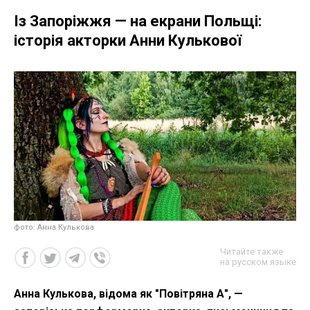
Із Запоріжжя — на екрани Польщі:
історія акторки Анни Кулькової
фото: Анна Кулькова
Читайте также
на русском языке
Анна Кулькова, відома як "Повітряна А", —