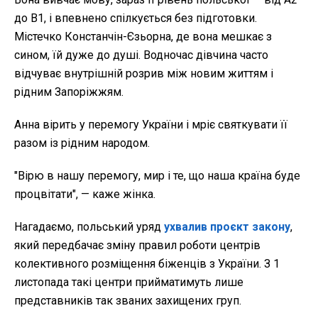
до В1, і впевнено спілкується без підготовки.
Містечко Констанчін-Єзьорна, де вона мешкає з
сином, їй дуже до душі. Водночас дівчина часто
відчуває внутрішній розрив між новим життям і
рідним Запоріжжям.
Анна вірить у перемогу України і мріє святкувати її
разом із рідним народом.
"Вірю в нашу перемогу, мир і те, що наша країна буде
процвітати", — каже жінка.
Нагадаємо, польський уряд
ухвалив проєкт закону
,
який передбачає зміну правил роботи центрів
колективного розміщення біженців з України. З 1
листопада такі центри прийматимуть лише
представників так званих захищених груп.