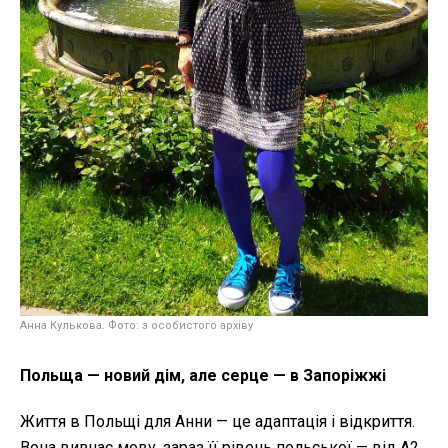
Анна Кулькова. Фото: з особистого архіву
Польща — новий дім, але серце — в Запоріжжі
Життя в Польщі для Анни — це адаптація і відкриття.
Вона вивчає мову, зараз її рівень польської — від А2