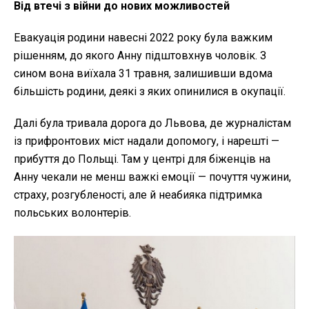
Від втечі з війни до нових можливостей
Евакуація родини навесні 2022 року була важким
рішенням, до якого Анну підштовхнув чоловік. З
сином вона виїхала 31 травня, залишивши вдома
більшість родини, деякі з яких опинилися в окупації.
Далі була тривала дорога до Львова, де журналістам
із прифронтових міст надали допомогу, і нарешті —
прибуття до Польщі. Там у центрі для біженців на
Анну чекали не менш важкі емоції — почуття чужини,
страху, розгубленості, але й неабияка підтримка
польських волонтерів.