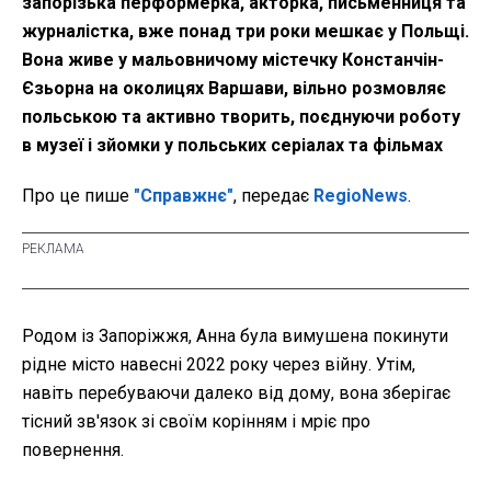
запорізька перформерка, акторка, письменниця та
журналістка, вже понад три роки мешкає у Польщі.
Вона живе у мальовничому містечку Констанчін-
Єзьорна на околицях Варшави, вільно розмовляє
польською та активно творить, поєднуючи роботу
в музеї і зйомки у польських серіалах та фільмах
Про це пише
"Справжнє"
, передає
RegioNews
.
Родом із Запоріжжя, Анна була вимушена покинути
рідне місто навесні 2022 року через війну. Утім,
навіть перебуваючи далеко від дому, вона зберігає
тісний зв'язок зі своїм корінням і мріє про
повернення.