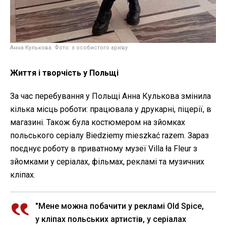
Анна Кулькова. Фото: з особистого архіву
Життя і творчість у Польщі
За час перебування у Польщі Анна Кулькова змінила
кілька місць роботи: працювала у друкарні, піцерії, в
магазині. Також була костюмером на зйомках
польського серіалу Biedziemy mieszkać razem. Зараз
поєднує роботу в приватному музеї Villa ła Fleur з
зйомками у серіалах, фільмах, рекламі та музичних
кліпах.
"Мене можна побачити у рекламі Old Spice,
у кліпах польських артистів, у серіалах