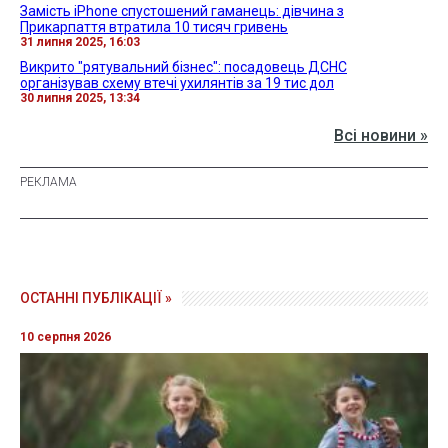
Замість iPhone спустошений гаманець: дівчина з
Прикарпаття втратила 10 тисяч гривень
31 липня 2025, 16:03
Викрито "рятувальний бізнес": посадовець ДСНС
організував схему втечі ухилянтів за 19 тис дол
30 липня 2025, 13:34
Всі новини »
ОСТАННІ ПУБЛІКАЦІЇ »
10 серпня 2026