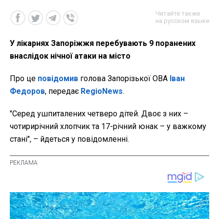
Читайте также
на русском языке
У лікарнях Запоріжжя перебувають 9 поранених
внаслідок нічної атаки на місто
Про це
повідомив
голова Запорізької ОВА
Іван
Федоров
, передає
RegioNews
.
"Серед ушпиталених четверо дітей. Двоє з них –
чотирирічний хлопчик та 17-річний юнак – у важкому
стані", – йдеться у повідомленні.