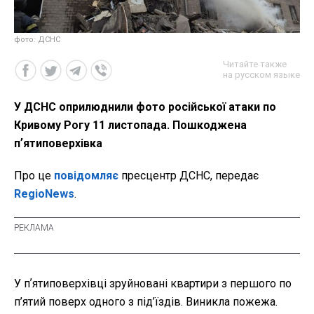
фото: ДСНС
Читайте также
на русском языке
У ДСНС оприлюднили фото російської атаки по
Кривому Рогу 11 листопада. Пошкоджена
пʼятиповерхівка
Про це
повідомляє
пресцентр ДСНС, передає
RegioNews
.
У пʼятиповерхівці зруйновані квартири з першого по
п’ятий поверх одного з під’їздів. Виникла пожежа.