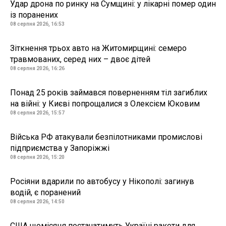
Удар дрона по ринку на Сумщині: у лікарні помер один
із поранених
08 серпня 2026, 16:53
Зіткнення трьох авто на Житомирщині: семеро
травмованих, серед них – двоє дітей
08 серпня 2026, 16:26
Понад 25 років займався поверненням тіл загиблих
на війні: у Києві попрощалися з Олексієм Юковим
08 серпня 2026, 15:57
Війська РФ атакували безпілотниками промислові
підприємства у Запоріжжі
08 серпня 2026, 15:20
Росіяни вдарили по автобусу у Нікополі: загинув
водій, є поранений
08 серпня 2026, 14:50
США щомісяця постачатимуть Україні ракети для