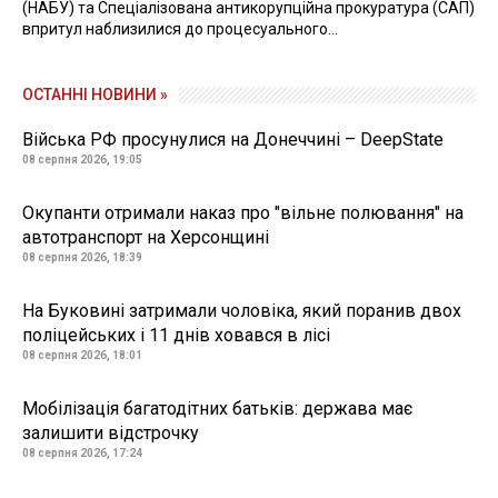
(НАБУ) та Спеціалізована антикорупційна прокуратура (САП)
впритул наблизилися до процесуального...
ОСТАННІ НОВИНИ »
Війська РФ просунулися на Донеччині – DeepState
08 серпня 2026, 19:05
Окупанти отримали наказ про "вільне полювання" на
автотранспорт на Херсонщині
08 серпня 2026, 18:39
На Буковині затримали чоловіка, який поранив двох
поліцейських і 11 днів ховався в лісі
08 серпня 2026, 18:01
Мобілізація багатодітних батьків: держава має
залишити відстрочку
08 серпня 2026, 17:24