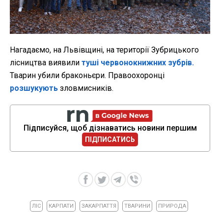
Нагадаємо, на Львівщині, на території Зубрицького
лісництва виявили
туші червонокнижних зубрів.
Тварин убили браконьєри. Правоохоронці
розшукують
зловмисників.
Підписуйся, щоб дізнаватись новини першим
ПІДПИСАТИСЬ
ЛІС
КАРПАТИ
ЗАКАРПАТТЯ
ТВАРИНИ
ПРИРОДА