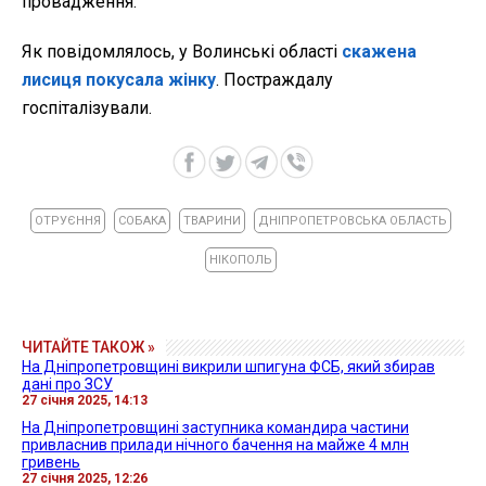
провадження.
Як повідомлялось, у Волинські області
скажена
лисиця покусала жінку
. Постраждалу
госпіталізували.
ОТРУЄННЯ
СОБАКА
ТВАРИНИ
ДНІПРОПЕТРОВСЬКА ОБЛАСТЬ
НІКОПОЛЬ
ЧИТАЙТЕ ТАКОЖ »
На Дніпропетровщині викрили шпигуна ФСБ, який збирав
дані про ЗСУ
27 січня 2025, 14:13
На Дніпропетровщині заступника командира частини
привласнив прилади нічного бачення на майже 4 млн
гривень
27 січня 2025, 12:26