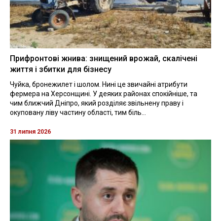
Прифронтові жнива: знищений врожай, скалічені
життя і збитки для бізнесу
Чуйка, бронежилет і шолом. Нині це звичайні атрибути
фермера на Херсонщині. У деяких районах спокійніше, та
чим ближчий Дніпро, який розділяє звільнену праву і
окуповану ліву частину області, тим біль...
31 липня 2026