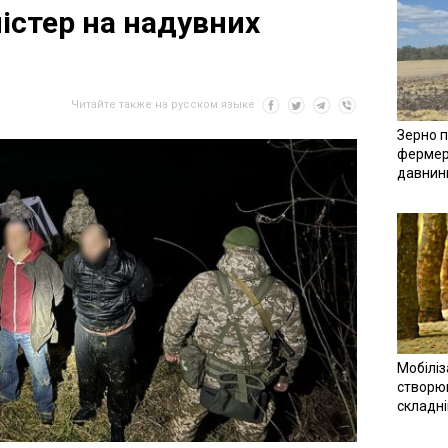
істер на надувних
Читайте также на русском языке
Зерно п
фермер
давнин
Мобіліз
створюв
складн