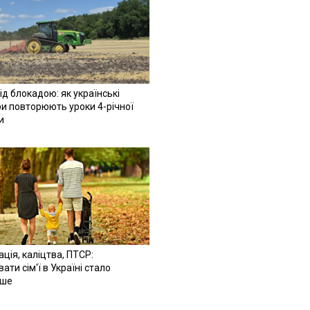
ід блокадою: як українські
и повторюють уроки 4-річної
и
ація, каліцтва, ПТСР:
ати сім'ї в Україні стало
іше