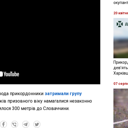
окупант
20 квітн
Прикор
девʼять
Харків
07 серп
орода прикордонники
затримали групу
ків призовного віку намагалися незаконно
илося 300 метрів до Словаччини.