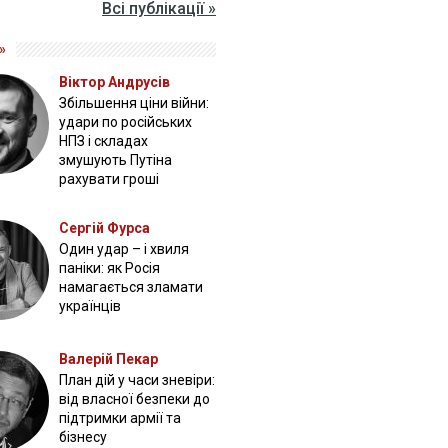
Всі публікації »
»
Віктор Андрусів
Збільшення ціни війни:
удари по російських
НПЗ і складах
змушують Путіна
рахувати гроші
Сергій Фурса
Один удар – і хвиля
паніки: як Росія
намагається зламати
українців
Валерій Пекар
План дій у часи зневіри:
від власної безпеки до
підтримки армії та
бізнесу