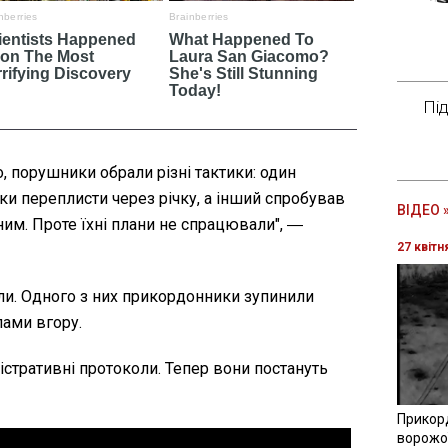
Пі
, порушники обрали різні тактики: один
ки переплисти через річку, а інший спробував
ВІДЕО 
им. Проте їхні плани не спрацювали", ―
27 квітн
и. Одного з них прикордонники зупинили
ами вгору.
стративні протоколи. Тепер вони постануть
Прикор
ворожої