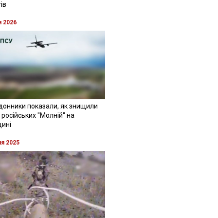
ів
я 2026
донники показали, як знищили
 російських "Молній" на
щині
ня 2025