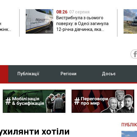
08:26
07 серпня
Вистрибнула з сьомого
н
поверху: в Одесі загинула
 жінки
12-річна дівчинка, яка
приїхала на відпочинок
Публікації
Регіони
Досьє
ПУБЛІК
ухилянти хотіли