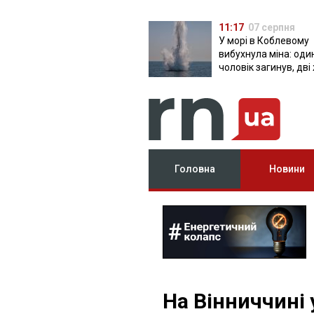
11:17
07 серпня
У морі в Коблевому
вибухнула міна: оди
чоловік загинув, дві
поранені
Головна
Новини
На Вінниччині 