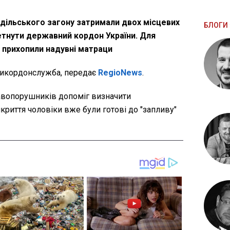
дільського загону затримали двох місцевих
БЛОГИ 
ретнути державний кордон України. Для
" прихопили надувні матраци
кордонслужба, передає
RegioNews
.
авопорушників допоміг визначити
риття чоловіки вже були готові до "запливу"