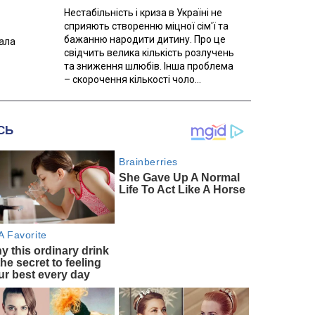
Нестабільність і криза в Україні не
сприяють створенню міцної сім'ї та
бажанню народити дитину. Про це
вала
свідчить велика кількість розлучень
та зниження шлюбів. Інша проблема
– скорочення кількості чоло...