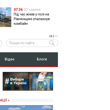
07:36
07 серпня
Під час жнив у полі на
Рівненщині спалахнув
комбайн
|
UA
RU
Відео
Блоги
АЦІЇ »