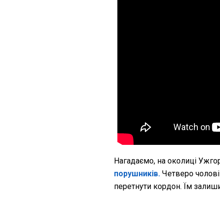
Нагадаємо, на околиці Ужг
порушників.
Четверо чолові
перетнути кордон. Їм залиш