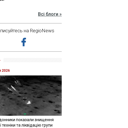
Всі блоги »
дписуйтесь на RegioNews
»
я 2026
донники показали знищення
 техніки та ліквідацію групи