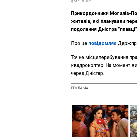
фото: ДПСУ
Прикордонники Могилів-По
жителів, які планували пе
подолання Дністра "плавці
Про це
повідомляє
Держпри
Точне місцеперебування пр
квадрокоптер. На момент вик
через Дністер.