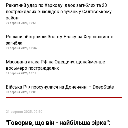
Ракетний удар по Харкову: двоє загиблих та 23
постраждалих внаслідок влучань у Салтівському
районі
09 серпня 2026, 10:59
Росіяни обстріляли Золоту Балку на Херсонщині: є
загибла
09 серпня 2026, 10:34
Масована атака РФ на Одещину: щонайменше
восьмеро постраждалих
09 серпня 2026, 10:18
Війська РФ просунулися на Донеччині – DeepState
08 серпня 2026, 19:05
21 серпня 2025, 02:50
"Говорив, що він - найбільша зірка":