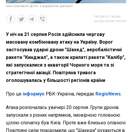
Ілюстративне фото: з відкритих джерел
Читайте также
на русском языке
У ніч на 21 серпня Росія здійснила чергову
масовану комбіновану атаку на Україну. Ворог
застосував ударні дрони "Шахед", аеробалістичні
ракети "Кинджал", а також крилаті ракети "Калібр",
які запускалися з акваторії Чорного моря та зі
стратегічної авіації. Повітряна тривога
оголошувалась у більшості регіонів країни
Про це
інформує
РБК-Україна, передає
RegioNews
.
Атака розпочалась увечері 20 серпня. Групи дронів
запускали з різних напрямків, імовірною головною
ціллю спочатку був Київ. Проте вже близько опівночі
Повітряні сили повідомили, що "Шахеди" рухаються в