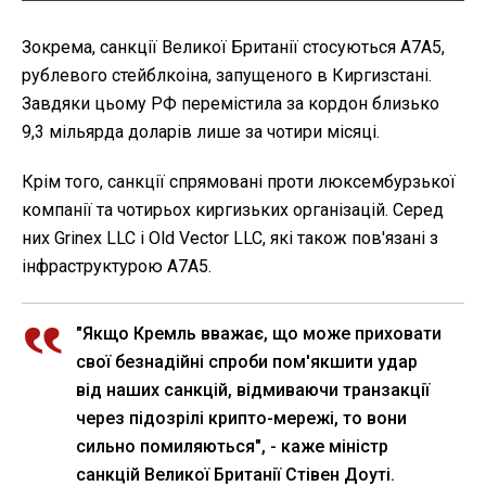
Зокрема, санкції Великої Британії стосуються A7A5,
рублевого стейблкоіна, запущеного в Киргизстані.
Завдяки цьому РФ перемістила за кордон близько
9,3 мільярда доларів лише за чотири місяці.
Крім того, санкції спрямовані проти люксембурзької
компанії та чотирьох киргизьких організацій. Серед
них Grinex LLC і Old Vector LLC, які також пов'язані з
інфраструктурою A7A5.
"Якщо Кремль вважає, що може приховати
свої безнадійні спроби пом'якшити удар
від наших санкцій, відмиваючи транзакції
через підозрілі крипто-мережі, то вони
сильно помиляються", - каже міністр
санкцій Великої Британії Стівен Доуті.