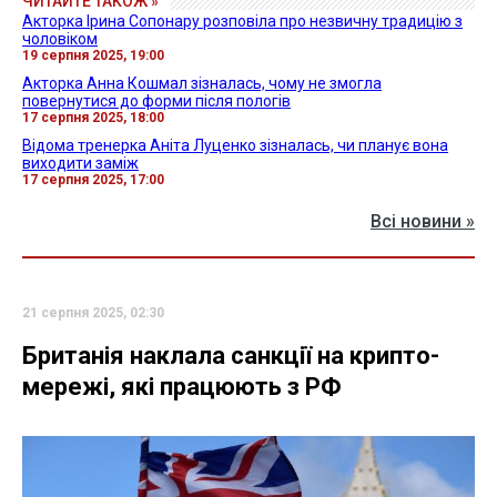
ЧИТАЙТЕ ТАКОЖ »
Акторка Ірина Сопонару розповіла про незвичну традицію з
чоловіком
19 серпня 2025, 19:00
Акторка Анна Кошмал зізналась, чому не змогла
повернутися до форми після пологів
17 серпня 2025, 18:00
Відома тренерка Аніта Луценко зізналась, чи планує вона
виходити заміж
17 серпня 2025, 17:00
Всі новини »
21 серпня 2025, 02:30
Британія наклала санкції на крипто-
мережі, які працюють з РФ