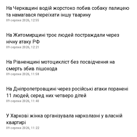
На Черкащині водій жорстоко побив собаку палицею
та намагався переїхати іншу тварину
09 серпня 2026, 12:55
На Житомирщині троє людей постраждали через
нічну атаку РФ
09 серпня 2026, 12:21
На Рівненщині мотоцикліст без посвідчення на
смерть збив пішохода
09 серпня 2026, 11:58
На Дніпропетровщині через російські атаки поранені
11 людей, серед них четверо дітей
09 серпня 2026, 11:40
У Харкові жінка організувала нарколазні у власній
квартирі
09 серпня 2026, 11:22