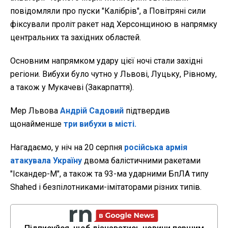
повідомляли про пуски "Калібрів", а Повітряні сили
фіксували проліт ракет над Херсонщиною в напрямку
центральних та західних областей.
Основним напрямком удару цієї ночі стали західні
регіони. Вибухи було чутно у Львові, Луцьку, Рівному,
а також у Мукачеві (Закарпаття).
Мер Львова
Андрій Садовий
підтвердив
щонайменше
три вибухи в місті.
Нагадаємо, у
ніч на 20 серпня
російська армія
атакувала Україну
двома балістичними ракетами
"Іскандер-М", а також та 93-ма ударними БпЛА типу
Shahed і безпілотниками-імітаторами різних типів.