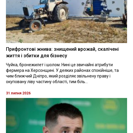
Прифронтові жнива: знищений врожай, скалічені
життя і збитки для бізнесу
Чуйка, бронежилет і шолом. Нині це звичайні атрибути
фермера на Херсонщині. У деяких районах спокійніше, та
чим ближчий Дніпро, який розділяє звільнену праву і
окуповану ліву частину області, тим біль...
31 липня 2026