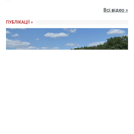
Всі відео »
ПУБЛІКАЦІЇ »
Зерно під блокадою: як українські фермери повторюють
уроки 4-річної давнини