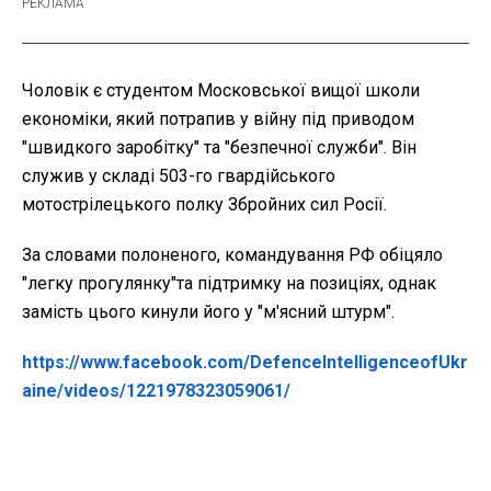
Чоловік є студентом Московської вищої школи
економіки, який потрапив у війну під приводом
"швидкого заробітку" та "безпечної служби". Він
служив у складі 503-го гвардійського
мотострілецького полку Збройних сил Росії.
За словами полоненого, командування РФ обіцяло
"легку прогулянку"та підтримку на позиціях, однак
замість цього кинули його у "м'ясний штурм".
https://www.facebook.com/DefenceIntelligenceofUkr
aine/videos/1221978323059061/