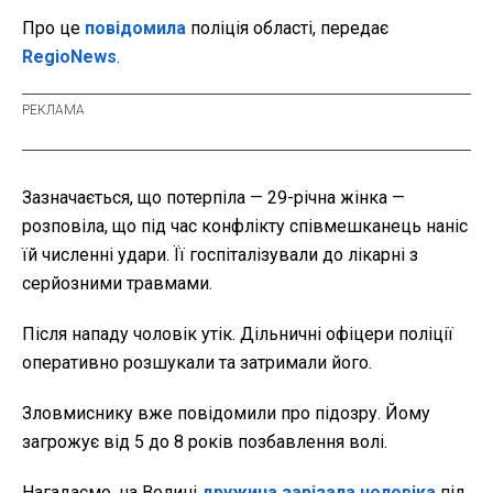
Про це
повідомила
поліція області, передає
RegioNews
.
Зазначається, що потерпіла — 29-річна жінка —
розповіла, що під час конфлікту співмешканець наніс
їй численні удари. Її госпіталізували до лікарні з
серйозними травмами.
Після нападу чоловік утік. Дільничні офіцери поліції
оперативно розшукали та затримали його.
Зловмиснику вже повідомили про підозру. Йому
загрожує від 5 до 8 років позбавлення волі.
Нагадаємо, на Волині
дружина зарізала чоловіка
під