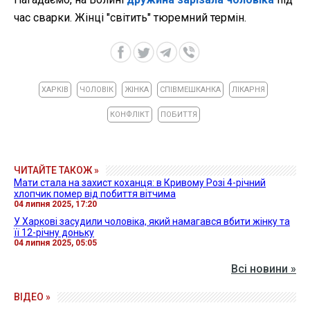
час сварки. Жінці "світить" тюремний термін.
ХАРКІВ
ЧОЛОВІК
ЖІНКА
СПІВМЕШКАНКА
ЛІКАРНЯ
КОНФЛІКТ
ПОБИТТЯ
ЧИТАЙТЕ ТАКОЖ »
Мати стала на захист коханця: в Кривому Розі 4-річний
хлопчик помер від побиття вітчима
04 липня 2025, 17:20
У Харкові засудили чоловіка, який намагався вбити жінку та
її 12-річну доньку
04 липня 2025, 05:05
Всі новини »
ВІДЕО »