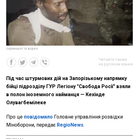
скриншот із відео
Читайте также
на русском языке
Під час штурмових дій на Запорізькому напрямку
бійці підрозділу ГУР Легіону "Свобода Росії" взяли
в полон іноземного найманця — Кехінде
Олувагбемілеке
Про це
повідомило
Головне управління розвідки
Міноборони, передає
RegioNews
.