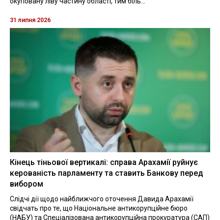
окуповану ліву частину області, тим біль...
31 липня 2026
Кінець тіньової вертикалі: справа Арахамії руйнує
керованість парламенту та ставить Банкову перед
вибором
Слідчі дії щодо найближчого оточення Давида Арахамії
свідчать про те, що Національне антикорупційне бюро
(НАБУ) та Спеціалізована антикорупційна прокуратура (САП)