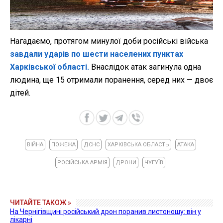
Нагадаємо, протягом минулої доби російські війська
завдали ударів по шести населених пунктах
Харківської області.
Внаслідок атак загинула одна
людина, ще 15 отримали поранення, серед них — двоє
дітей.
ВІЙНА
ПОЖЕЖА
ДСНС
ХАРКІВСЬКА ОБЛАСТЬ
АТАКА
РОСІЙСЬКА АРМІЯ
ДРОНИ
ЧУГУЇВ
ЧИТАЙТЕ ТАКОЖ »
На Чернігівщині російський дрон поранив листоношу: він у
лікарні