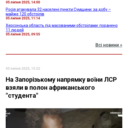
05 липня 2025, 14:00
Росія атакувала 32 населені пункти Сумщини: за добу –
майже 120 обстрілів
05 липня 2025, 11:14
Херсонська область під масованими обстрілами: поранено
11 людей
05 липня 2025, 09:55
Всі новини »
05 липня 2025, 15:22
На Запорізькому напрямку воїни ЛСР
взяли в полон африканського
"студента"