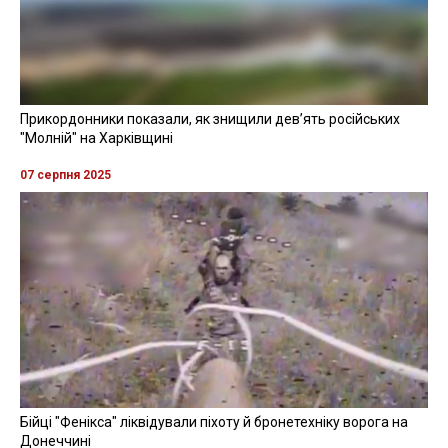
Прикордонники показали, як знищили девʼять російських
"Молній" на Харківщині
07 серпня 2025
Бійці "Фенікса" ліквідували піхоту й бронетехніку ворога на
Донеччині