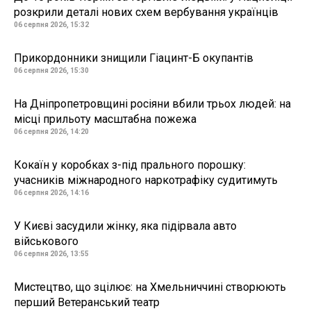
розкрили деталі нових схем вербування українців
06 серпня 2026, 15:32
Прикордонники знищили Гіацинт-Б окупантів
06 серпня 2026, 15:30
На Дніпропетровщині росіяни вбили трьох людей: на
місці прильоту масштабна пожежа
06 серпня 2026, 14:20
Кокаїн у коробках з-під прального порошку:
учасників міжнародного наркотрафіку судитимуть
06 серпня 2026, 14:16
У Києві засудили жінку, яка підірвала авто
військового
06 серпня 2026, 13:55
Мистецтво, що зцілює: на Хмельниччині створюють
перший Ветеранський театр