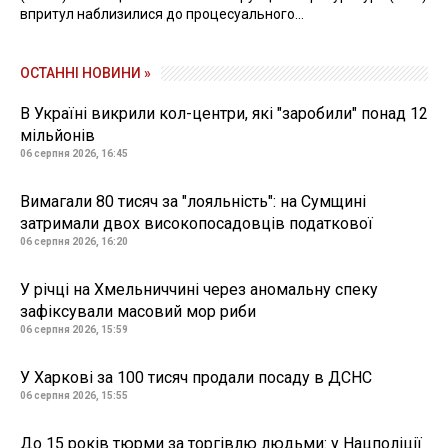
впритул наблизилися до процесуального...
ОСТАННІ НОВИНИ »
В Україні викрили кол-центри, які "заробили" понад 12
мільйонів
06 серпня 2026, 16:45
Вимагали 80 тисяч за "лояльність": на Сумщині
затримали двох високопосадовців податкової
06 серпня 2026, 16:20
У річці на Хмельниччині через аномальну спеку
зафіксували масовий мор риби
06 серпня 2026, 15:59
У Харкові за 100 тисяч продали посаду в ДСНС
06 серпня 2026, 15:55
До 15 років тюрми за торгівлю людьми: у Нацполіції