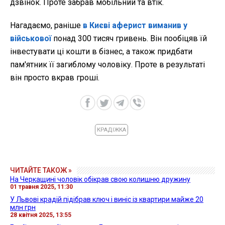
дзвінок. Проте забрав мобільний та втік.
Нагадаємо, раніше
в Києві аферист виманив у
військової
понад 300 тисяч гривень. Він пообіцяв їй
інвестувати ці кошти в бізнес, а також придбати
пам'ятник її загиблому чоловіку. Проте в результаті
він просто вкрав гроші.
КРАДІЖКА
ЧИТАЙТЕ ТАКОЖ »
На Черкащині чоловік обікрав свою колишню дружину
01 травня 2025, 11:30
У Львові крадій підібрав ключ і виніс із квартири майже 20
млн грн
28 квітня 2025, 13:55