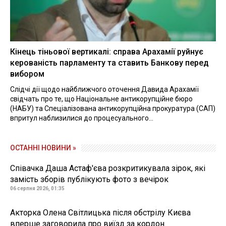
Кінець тіньової вертикалі: справа Арахамії руйнує
керованість парламенту та ставить Банкову перед
вибором
Слідчі дії щодо найближчого оточення Давида Арахамії
свідчать про те, що Національне антикорупційне бюро
(НАБУ) та Спеціалізована антикорупційна прокуратура (САП)
впритул наблизилися до процесуального...
ОСТАННІ НОВИНИ »
Співачка Даша Астаф'єва розкритикувала зірок, які
замість зборів публікують фото з вечірок
06 серпня 2026, 01:35
Акторка Олена Світлицька після обстрілу Києва
вперше заговорила про виїзд за кордон