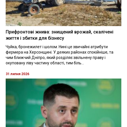
Прифронтові жнива: знищений врожай, скалічені
життя і збитки для бізнесу
Чуйка, бронежилет і шолом. Нині це звичайні атрибути
фермера на Херсонщині. У деяких районах спокійніше, та
чим ближчий Дніпро, який розділяє звільнену праву і
окуповану ліву частину області, тим біль...
31 липня 2026