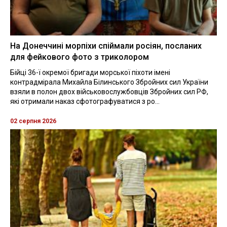
На Донеччині морпіхи спіймали росіян, посланих
для фейкового фото з триколором
Бійці 36-ї окремої бригади морської піхоти імені
контрадмірала Михайла Білинського Збройних сил України
взяли в полон двох військовослужбовців Збройних сил РФ,
які отримали наказ сфотографуватися з ро...
02 серпня 2026