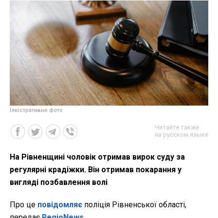
Ілюстративне фото
Читайте также
на русском языке
На Рівненщині чоловік отримав вирок суду за
регулярні крадіжки. Він отримав покарання у
вигляді позбавлення волі
Про це
повідомляє
поліція Рівненської області,
передає
RegioNews
.