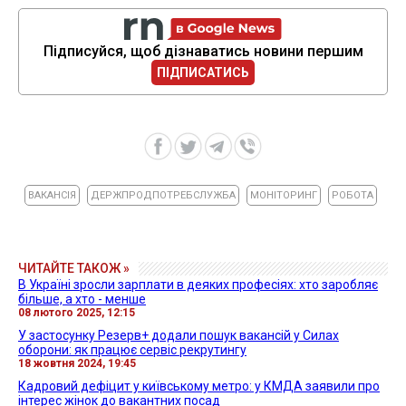
Підписуйся, щоб дізнаватись новини першим
ПІДПИСАТИСЬ
ВАКАНСІЯ
ДЕРЖПРОДПОТРЕБСЛУЖБА
МОНІТОРИНГ
РОБОТА
ЧИТАЙТЕ ТАКОЖ »
В Україні зросли зарплати в деяких професіях: хто заробляє
більше, а хто - менше
08 лютого 2025, 12:15
У застосунку Резерв+ додали пошук вакансій у Силах
оборони: як працює сервіс рекрутингу
18 жовтня 2024, 19:45
Кадровий дефіцит у київському метро: у КМДА заявили про
інтерес жінок до вакантних посад