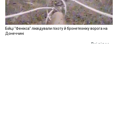
Бійці "Фенікса" ліквідували піхоту й бронетехніку ворога на
Донеччині
Всі відео »
ПУБЛІКАЦІЇ »