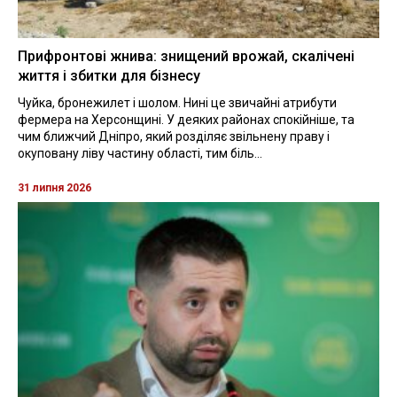
Прифронтові жнива: знищений врожай, скалічені
життя і збитки для бізнесу
Чуйка, бронежилет і шолом. Нині це звичайні атрибути
фермера на Херсонщині. У деяких районах спокійніше, та
чим ближчий Дніпро, який розділяє звільнену праву і
окуповану ліву частину області, тим біль...
31 липня 2026