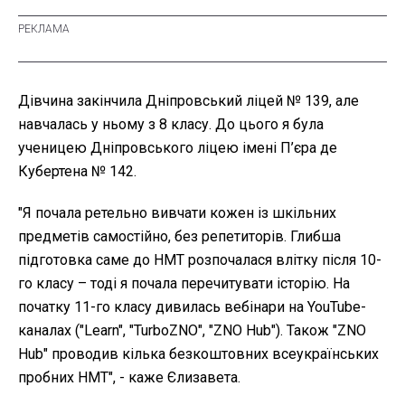
Дівчина закінчила Дніпровський ліцей № 139, але
навчалась у ньому з 8 класу. До цього я була
ученицею Дніпровського ліцею імені П’єра де
Кубертена № 142.
"Я почала ретельно вивчати кожен із шкільних
предметів самостійно, без репетиторів. Глибша
підготовка саме до НМТ розпочалася влітку після 10-
го класу – тоді я почала перечитувати історію. На
початку 11-го класу дивилась вебінари на YouTube-
каналах ("Learn", "TurboZNO", "ZNO Hub"). Також "ZNO
Hub" проводив кілька безкоштовних всеукраїнських
пробних НМТ", - каже Єлизавета.