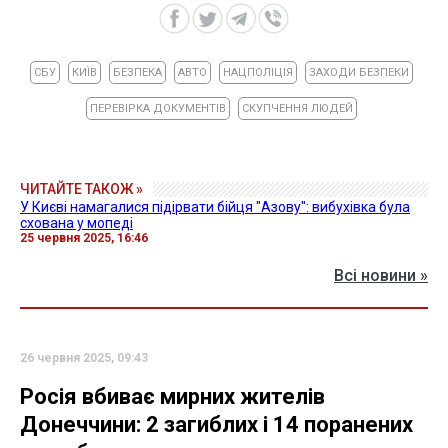
СБУ
КИЇВ
БЕЗПЕКА
АВТО
НАЦПОЛІЦІЯ
ЗАХОДИ БЕЗПЕКИ
ПЕРЕВІРКА ДОКУМЕНТІВ
СКУПЧЕННЯ ЛЮДЕЙ
ЧИТАЙТЕ ТАКОЖ »
У Києві намагалися підірвати бійця "Азову": вибухівка була
схована у мопеді
25 червня 2025, 16:46
Всі новини »
26 червня 2025, 09:43
Росія вбиває мирних жителів
Донеччини: 2 загиблих і 14 поранених