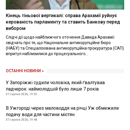
Кінець тіньової вертикалі: справа Арахамії руйнує
керованість парламенту та ставить Банкову перед
вибором
Слідчі дії щодо найближчого оточення Давида Арахамії
свідчать про те, що Національне антикорупційне бюро
(НАБУ) та Спеціалізована антикорупційна прокуратура (САП)
впритул наблизилися до процесуального...
ОСТАННІ НОВИНИ »
У Запоріжжі судили чоловіка, який ґвалтував
падчерок: наймолодшій було лише 7 років
07 серпня 2026, 19:55
В Ужгороді через маловоддя на річці Уж обмежили
подачу води для частини містян
07 серпня 2026, 19:48