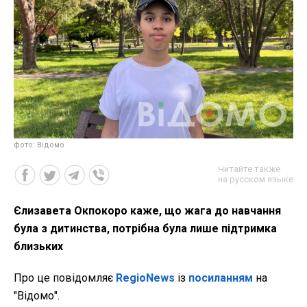
фото: Відомо
Читайте также
на русском языке
Єлизавета Окпокоро каже, що жага до навчання
була з дитинства, потрібна була лише підтримка
близьких
Про це повідомляє
RegioNews
із
посиланням
на
"Відомо".