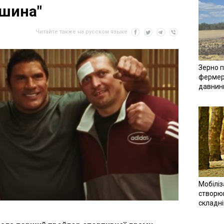
ашина"
Читайте также на русском языке
Зерно п
фермер
давнин
Мобіліз
створюв
складн