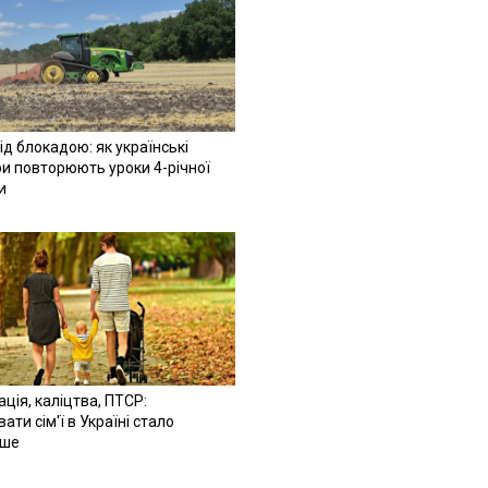
ід блокадою: як українські
и повторюють уроки 4-річної
и
ація, каліцтва, ПТСР:
ати сім'ї в Україні стало
іше