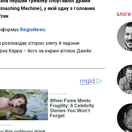
вала перший трейлер спортивної драми
ashing Machine), у якій одну з головних
БЛОГИ 
Усик
 інформує
RegioNews
.
розповідає історію злету й падіння
рка Керра – його на екрані втілює Двейн