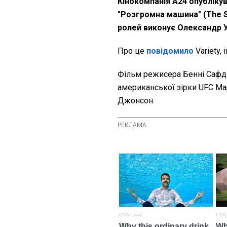
Кінокомпанія A24 опубліку
"Розгромна машина" (The Sm
ролей виконує Олександр 
Про це
повідомило
Variety,
Фільм режисера Бенні Сафді 
американської зірки UFC Ма
Джонсон.