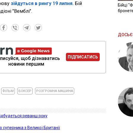
знову
зійдуться в рингу 19 липня.
Бій
Бійці "
діоні "Вемблі".
бронете
ДОСЬЄ
ПІДПИСАТИСЬ
писуйся, щоб дізнаватись
новини першим
ФІЛЬМ
БОКСЕР
РОЗГРОМНА МАШИНА
відбудеться реванш року
 суперника з Великої Британії