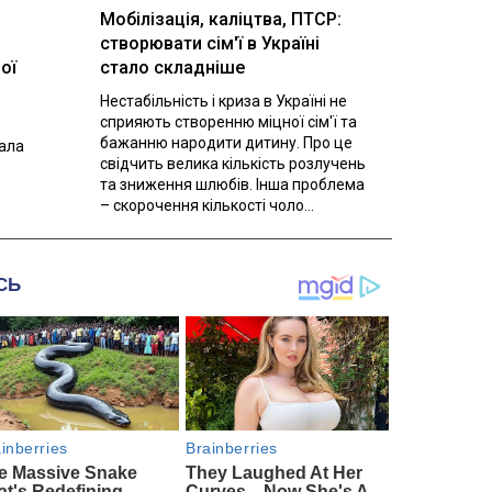
Мобілізація, каліцтва, ПТСР:
створювати сім'ї в Україні
ої
стало складніше
Нестабільність і криза в Україні не
сприяють створенню міцної сім'ї та
бажанню народити дитину. Про це
вала
свідчить велика кількість розлучень
та зниження шлюбів. Інша проблема
– скорочення кількості чоло...