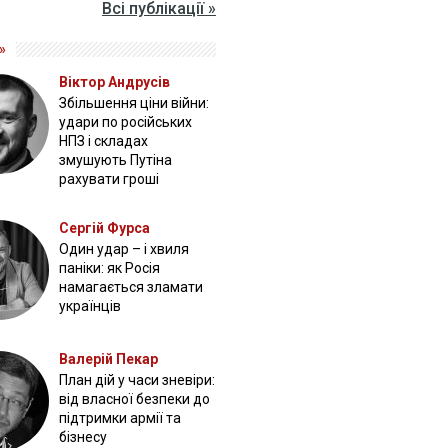
Всі публікації »
»
Віктор Андрусів
Збільшення ціни війни:
удари по російських
НПЗ і складах
змушують Путіна
рахувати гроші
Сергій Фурса
Один удар – і хвиля
паніки: як Росія
намагається зламати
українців
Валерій Пекар
План дій у часи зневіри:
від власної безпеки до
підтримки армії та
бізнесу