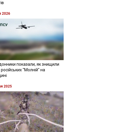
ів
я 2026
донники показали, як знищили
 російських "Молній" на
щині
ня 2025