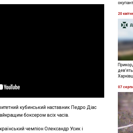
окупант
20 квітн
Прикор
девʼять
Харків
07 серп
ритетний кубинський наставник Педро Діас
айкращим боксером всіх часів.
країнський чемпіон Олександр Усик і