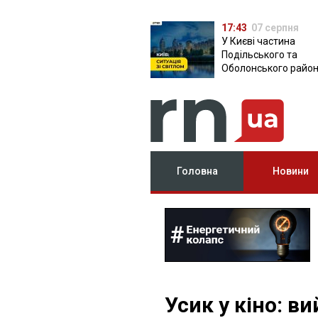
17:43
07 серпня
У Києві частина
Подільського та
Оболонського район
залишилася без світ
чому причина
Головна
Новини
Усик у кіно: в