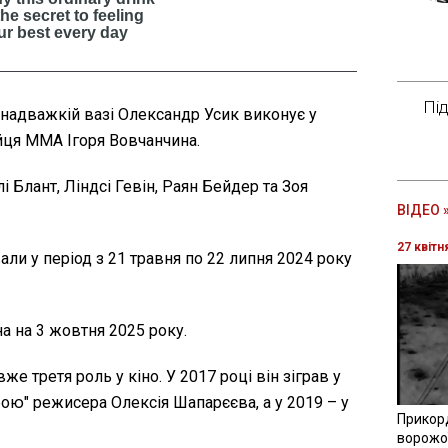
Пі
 надважкій вазі Олександр Усик виконує у
йця ММА Ігоря Вовчанчина.
і Блант, Ліндсі Гевін, Раян Бейдер та Зоя
ВІДЕО 
27 квітн
ли у період з 21 травня по 22 липня 2024 року
а на 3 жовтня 2025 року.
е третя роль у кіно. У 2017 році він зіграв у
ою" режисера Олексія Шапарєєва, а у 2019 – у
Прикор
ворожої