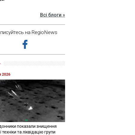
Всі блоги »
дписуйтесь на RegioNews
»
я 2026
донники показали знищення
 техніки та ліквідацію групи