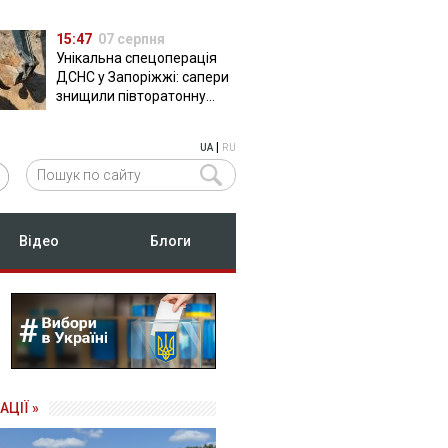
15:47
07 серпня
Унікальна спецоперація
ДСНС у Запоріжжі: сапери
знищили півторатонну
російську авіабомбу
ФАБ-500
|
UA
RU
Відео
Блоги
АЦІЇ »