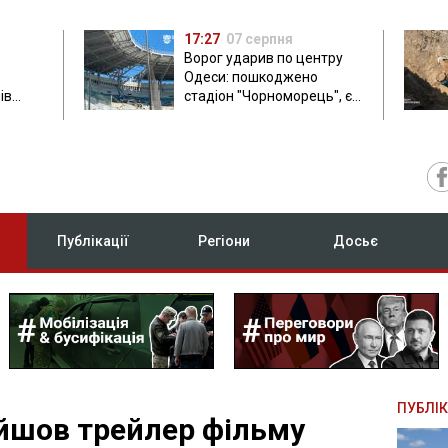
17:27
07 серпня
Ворог ударив по центру
Одеси: пошкоджено
ів
стадіон "Чорноморець", є
ла: в
постраждала
Публікації
Регіони
Досьє
ПУБЛІК
ийшов трейлер фільму