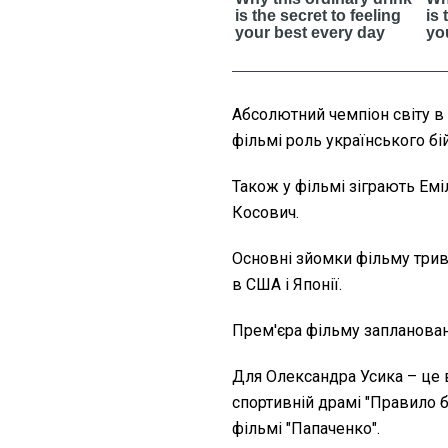
Абсолютний чемпіон світу в
фільмі роль українського бі
Також у фільмі зіграють Еміл
Косович.
Основні зйомки фільму трива
в США і Японії.
Прем'єра фільму запланован
Для Олександра Усика – це вж
спортивній драмі "Правило б
фільмі "Папаченко".