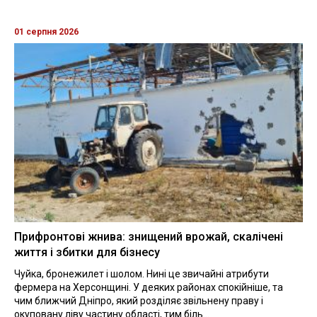
01 серпня 2026
Прифронтові жнива: знищений врожай, скалічені
життя і збитки для бізнесу
Чуйка, бронежилет і шолом. Нині це звичайні атрибути
фермера на Херсонщині. У деяких районах спокійніше, та
чим ближчий Дніпро, який розділяє звільнену праву і
окуповану ліву частину області, тим біль...