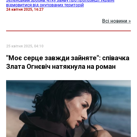
Зеленський зробив чітку заяву про пропозиції Україні
відмовитися від окупованих територій
24 квітня 2025, 16:27
Всі новини »
25 квітня 2025, 04:10
"Моє серце завжди зайняте": співачка
Злата Огнєвіч натякнула на роман