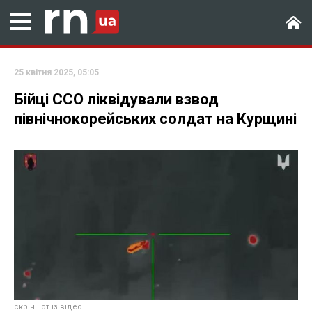
25 квітня 2025, 05:05
Бійці ССО ліквідували взвод
північнокорейських солдат на Курщині
скріншот із відео