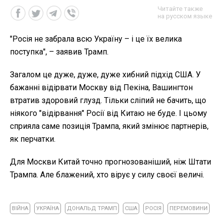
Читайте также
на русском языке
"Росія не забрала всю Україну – і це їх велика
поступка", – заявив Трамп.
Загалом це дуже, дуже, дуже хибний підхід США. У
бажанні відірвати Москву від Пекіна, Вашингтон
втратив здоровий глузд. Тільки сліпий не бачить, що
ніякого "відірвання" Росії від Китаю не буде. І цьому
сприяла саме позиція Трампа, який змінює партнерів,
як перчатки.
Для Москви Китай точно прогнозованіший, ніж Штати
Трампа. Але блажений, хто вірує у силу своєї величі.
ВІЙНА
УКРАЇНА
ДОНАЛЬД ТРАМП
США
РОСІЯ
ПЕРЕМОВИНИ