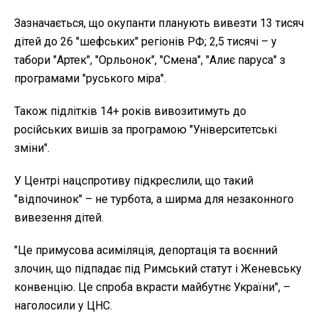
Зазначається, що окупанти планують вивезти 13 тисяч
дітей до 26 "шефських" регіонів РФ; 2,5 тисячі – у
табори "Артек", "Орльонок", "Смена", "Алиє паруса" з
програмами "руського міра".
Також підлітків 14+ років вивозитимуть до
російських вишів за програмою "Університетські
зміни".
У Центрі нацспротиву підкреслили, що такий
"відпочинок" – не турбота, а ширма для незаконного
вивезення дітей.
"Це примусова асиміляція, депортація та воєнний
злочин, що підпадає під Римський статут і Женевську
конвенцію. Це спроба вкрасти майбутнє України", –
наголосили у ЦНС.