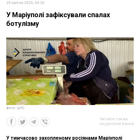
25 квітня 2025, 04:20
У Маріуполі зафіксували спалах
ботулізму
фото: ЦНС
Читайте также
на русском языке
У тимчасово захопленому росіянами Маріуполі