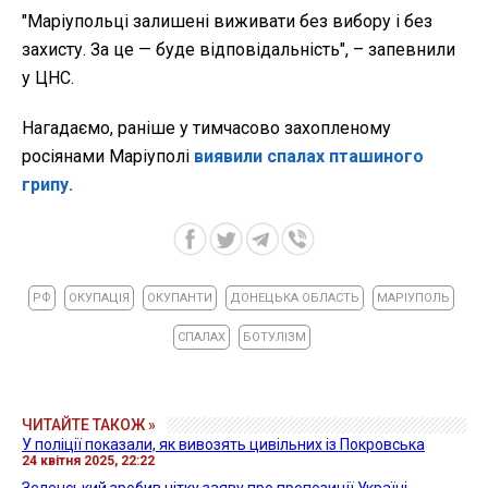
"Маріупольці залишені виживати без вибору і без
захисту. За це — буде відповідальність", – запевнили
у ЦНС.
Нагадаємо, раніше у тимчасово захопленому
росіянами Маріуполі
виявили спалах пташиного
грипу.
РФ
ОКУПАЦІЯ
ОКУПАНТИ
ДОНЕЦЬКА ОБЛАСТЬ
МАРІУПОЛЬ
СПАЛАХ
БОТУЛІЗМ
ЧИТАЙТЕ ТАКОЖ »
У поліції показали, як вивозять цивільних із Покровська
24 квітня 2025, 22:22