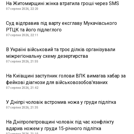
На Житомирщині жінка втратила гроші через SMS
07 серпня 2026, 22:20
Суд відправив під варту ексглаву Мукачівського
РТЦК та його підлеглого
07 серпня 2026, 22:11
В Україні військовий та троє ділків організували
міжрегіональну схему дезертирства
07 серпня 2026, 21:55
На Київщині заступник голови ВЛК вимагав хабар за
фейкові діагнози для військовозобов'язаних
07 серпня 2026, 21:42
У Дніпрі чоловік встромив ножа у груди підлітка
07 серпня 2026, 21:35
На Дніпропетровщині чоловік під час конфлікту
вдарив ножем у груди 15-річного підлітка
07 серпня 2026, 21:10