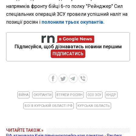
напрямків фронту бійці 6-го полку "Рейнджер" Сил
спеціальних операцій ЗСУ провели успішний наліт на
позиції росіян і
полонили трьох окупантів.
Підписуйся, щоб дізнаватись новини першим
ПІДПИСАТИСЬ
ВІЙНА
ОКУПАНТИ
ВТРАТИ РОСІЯН
ССО ЗСУ
КНДР
БОЇ В КУРСЬКІЙ ОБЛАСТІ РФ
КУРСЬКА ОБЛАСТЬ
ЧИТАЙТЕ ТАКОЖ »
РФ атакувала Київ північнокорейською ракетою - Reuters