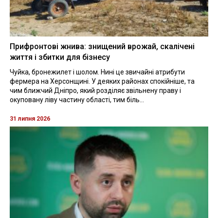
Прифронтові жнива: знищений врожай, скалічені
життя і збитки для бізнесу
Чуйка, бронежилет і шолом. Нині це звичайні атрибути
фермера на Херсонщині. У деяких районах спокійніше, та
чим ближчий Дніпро, який розділяє звільнену праву і
окуповану ліву частину області, тим біль...
31 липня 2026