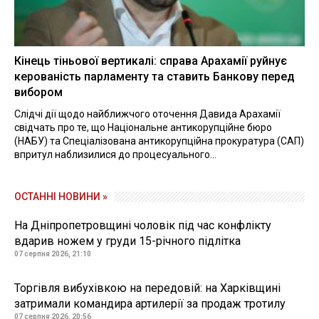
Кінець тіньової вертикалі: справа Арахамії руйнує
керованість парламенту та ставить Банкову перед
вибором
Слідчі дії щодо найближчого оточення Давида Арахамії
свідчать про те, що Національне антикорупційне бюро
(НАБУ) та Спеціалізована антикорупційна прокуратура (САП)
впритул наблизилися до процесуального...
ОСТАННІ НОВИНИ »
На Дніпропетровщині чоловік під час конфлікту
вдарив ножем у груди 15-річного підлітка
07 серпня 2026, 21:10
Торгівля вибухівкою на передовій: на Харківщині
затримали командира артилерії за продаж тротилу
07 серпня 2026, 20:56