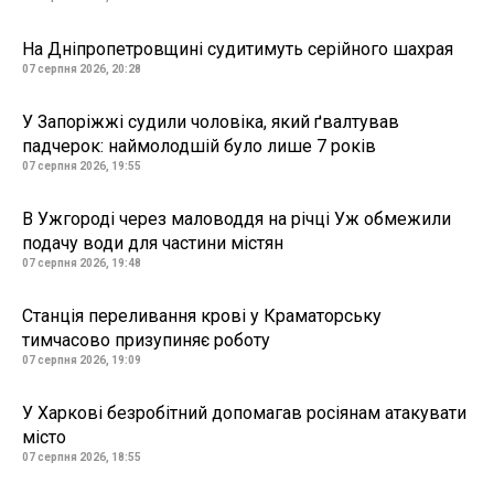
На Дніпропетровщині судитимуть серійного шахрая
07 серпня 2026, 20:28
У Запоріжжі судили чоловіка, який ґвалтував
падчерок: наймолодшій було лише 7 років
07 серпня 2026, 19:55
В Ужгороді через маловоддя на річці Уж обмежили
подачу води для частини містян
07 серпня 2026, 19:48
Станція переливання крові у Краматорську
тимчасово призупиняє роботу
07 серпня 2026, 19:09
У Харкові безробітний допомагав росіянам атакувати
місто
07 серпня 2026, 18:55