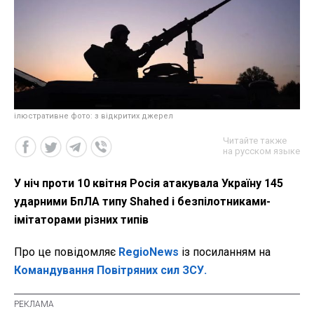
ілюстративне фото: з відкритих джерел
Читайте также
на русском языке
У ніч проти 10 квітня Росія атакувала Україну 145
ударними БпЛА типу Shahed і безпілотниками-
імітаторами різних типів
Про це повідомляє
RegioNews
із посиланням на
Командування Повітряних сил ЗСУ.