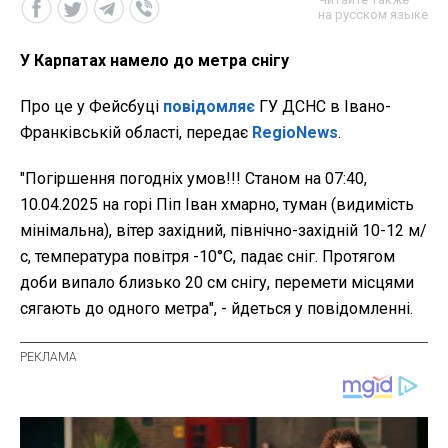
на русском языке
У Карпатах намело до метра снігу
Про це у Фейсбуці
повідомляє
ГУ ДСНС в Івано-
Франківській області, передає
RegioNews
.
"Погіршення погодніх умов!!! Станом на 07:40,
10.04.2025 на горі Піп Іван хмарно, туман (видимість
мінімальна), вітер західний, північно-західній 10-12 м/
с, температура повітря -10°С, падає сніг. Протягом
доби випало близько 20 см снігу, перемети місцями
сягають до одного метра", - йдеться у повідомленні.