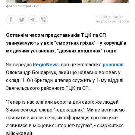
фото: ілюстративне
Читайте также
на русском языке
Останнім часом представників ТЦК та СП
звинувачують у всіх "смертних гріхах" - у корупції в
медичних установах, "дірявих кордонах" тощо
Як передає
RegioNews
, про це Hromadske
розповів
Олександр Бондарчук, який ще недавно воював у
складі 110-ї бригади, а тепер служить у 1-му відділі
Звягельського районного ТЦК та СП.
"Тепер із нас зліпили ворогів для своїх же людей.
З’явилося оце слово "тецекашник". Ми не встигаємо
приїхати в якесь село, як інформація про нас уже
з’явилася в місцевих інтернет-групах", - скаржиться
військовий.