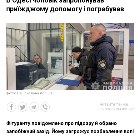
В Одесі чоловік запропонував
приїжджому допомогу і пограбував
фото: Національна поліція
Читайте также
на русском языке
Фігуранту повідомлено про підозру й обрано
запобіжний захід. Йому загрожує позбавлення волі