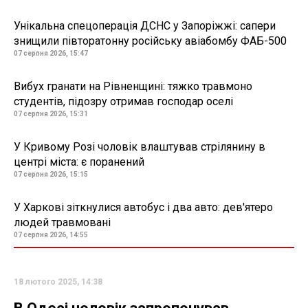
Унікальна спецоперація ДСНС у Запоріжжі: сапери
знищили півторатонну російську авіабомбу ФАБ-500
07 серпня 2026, 15:47
Вибух гранати на Рівненщині: тяжко травмоно
студентів, підозру отримав господар оселі
07 серпня 2026, 15:31
У Кривому Розі чоловік влаштував стрілянину в
центрі міста: є поранений
07 серпня 2026, 15:15
У Харкові зіткнулися автобус і два авто: дев'ятеро
людей травмовані
07 серпня 2026, 14:55
18 лютого 2025, 14:38