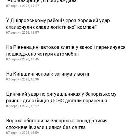
"Чорноморець", є постраждала
07 серпня 2026, 17:27
У Дніпровському районі через ворожий удар
спалахнули склади логістичної компанії
07 серпня 2026, 16:57
На Рівненщині автовоз злетів у занос і перекинувся:
пошкоджено чотири автомобілі
07 серпня 2026, 16:45
На Київщині чоловік загинув у вогні
07 серпня 2026, 16:30
Цинічний удар по рятувальниках у Запорізькому
районі: двоє бійців ДСНС дістали поранення
07 серпня 2026, 16:27
Ворожі обстріли на Запоріжжі: понад 5 тисяч
споживачів залишилися без світла
07 серпня 2026, 15:59