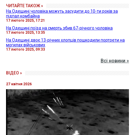
ЧИТАЙТЕ ТАКОЖ »
На Одещині чоловіка можуть засудити до 10-ти років за
підпал комбайна
17 лютого 2025, 17:21
На Одещині поїзд на смерть збив 67-річного чоловіка
17 лютого 2025, 13:35
На Одещині двоє 13-річних хлопців пошкодили портрети на
могилах військових
17 лютого 2025, 09:33
Всі новини »
ВІДЕО »
27 квітня 2026