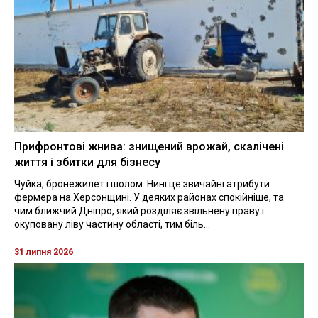
Прифронтові жнива: знищений врожай, скалічені
життя і збитки для бізнесу
Чуйка, бронежилет і шолом. Нині це звичайні атрибути
фермера на Херсонщині. У деяких районах спокійніше, та
чим ближчий Дніпро, який розділяє звільнену праву і
окуповану ліву частину області, тим біль...
31 липня 2026