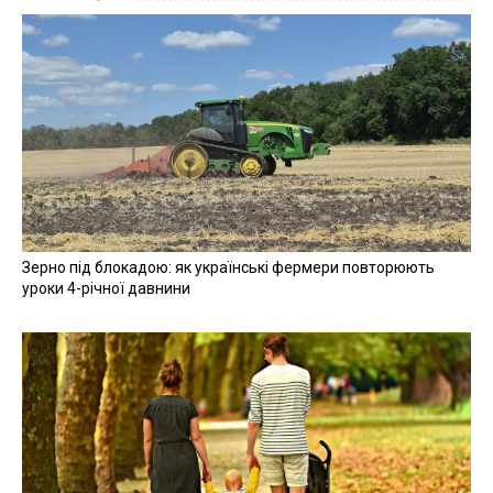
09 грудня 2024, 16:33
У передмісті Херсона росіяни скинули вибухівку з дрона на
велосипедиста
09 грудня 2024, 15:35
Окупанти вкотре атакували Херсон та передмістя: є
загиблий і поранені
09 грудня 2024, 13:27
Всі новини »
ВІДЕО »
27 квітня 2026