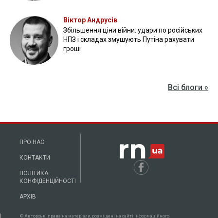
Бійці "Фенікса" ліквідували піхоту й бронетехніку ворога на
Донеччині
Всі відео »
ПУБЛІКАЦІЇ »