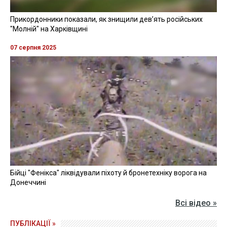
меддопомоги", — йдеться у повідомленні.
Нагадаємо, у селі Львове Бериславського району
мешканка Херсонщини їхала на скутері та
підірвалася на "розтяжці".
Раніше повідомлялося, що на Чернігівщині чоловік
хотів
підірвати рідного брата
на "розтяжці" через
конфлікт за спадщину.
ВІЙНА
ХЕРСОНСЬКА ОДА
ПІДРИВ
БОЄПРИПАСИ
ХЕРСОНСЬКА ОБЛАСТЬ
ПОСТРАЖДАЛИЙ
ЧИТАЙТЕ ТАКОЖ »
Росіяни вдарили по півночі Донеччини: загинула жінка, 4
цивільних поранені