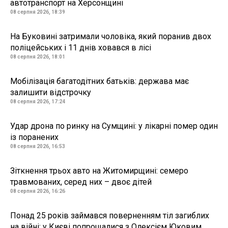
автотранспорт на Херсонщині
08 серпня 2026, 18:39
На Буковині затримали чоловіка, який поранив двох
поліцейських і 11 днів ховався в лісі
08 серпня 2026, 18:01
Мобілізація багатодітних батьків: держава має
залишити відстрочку
08 серпня 2026, 17:24
Удар дрона по ринку на Сумщині: у лікарні помер один
із поранених
08 серпня 2026, 16:53
Зіткнення трьох авто на Житомирщині: семеро
травмованих, серед них – двоє дітей
08 серпня 2026, 16:26
Понад 25 років займався поверненням тіл загиблих
на війні: у Києві попрощалися з Олексієм Юковим