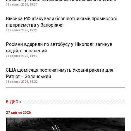
08 серпня 2026, 15:57
Війська РФ атакували безпілотниками промислові
підприємства у Запоріжжі
08 серпня 2026, 15:20
Росіяни вдарили по автобусу у Нікополі: загинув
водій, є поранений
08 серпня 2026, 14:50
США щомісяця постачатимуть Україні ракети для
Patriot – Зеленський
08 серпня 2026, 14:22
09 грудня 2024, 17:30
Під Херсоном чоловік підірвався на
"розтяжці"