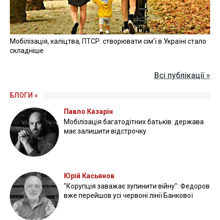
Прикордонники показали знищення ворожої техніки та
ліквідацію групи окупантів
20 квітня 2026
Прикордонники показали, як знищили девʼять російських
"Молній" на Харківщині
07 серпня 2025