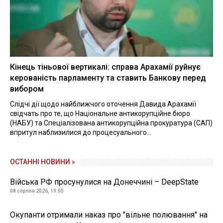
Кінець тіньової вертикалі: справа Арахамії руйнує
керованість парламенту та ставить Банкову перед
вибором
Слідчі дії щодо найближчого оточення Давида Арахамії
свідчать про те, що Національне антикорупційне бюро
(НАБУ) та Спеціалізована антикорупційна прокуратура (САП)
впритул наблизилися до процесуального...
ОСТАННІ НОВИНИ »
Війська РФ просунулися на Донеччині – DeepState
08 серпня 2026, 19:05
Окупанти отримали наказ про "вільне полювання" на