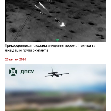
ілюстративне фото: з відкритих джерел
Читайте также
на русском языке
Інцидент стався сьогодні, 9 грудня, у селищі
Комишани Херсонського району. Через детонацію
"розтяжки" постраждав місцевий житель
Про це повідомляє
RegioNews
із посиланням на
пресслужбу
Херcонської обласної військової
адміністрації.
"57-річний чоловік дістав вибухову травму, контузію,
поранення шиї та грудної клітини. "Швидка”
доставила потерпілого до лікарні для надання