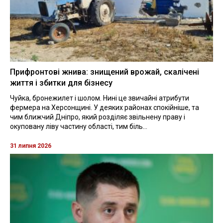
Прифронтові жнива: знищений врожай, скалічені
життя і збитки для бізнесу
Чуйка, бронежилет і шолом. Нині це звичайні атрибути
фермера на Херсонщині. У деяких районах спокійніше, та
чим ближчий Дніпро, який розділяє звільнену праву і
окуповану ліву частину області, тим біль...
31 липня 2026