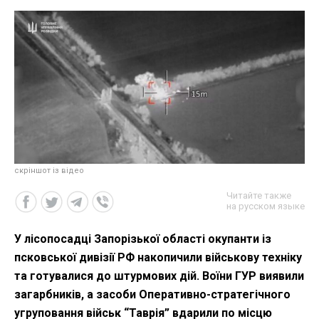
скріншот із відео
Читайте также
на русском языке
У лісопосадці Запорізької області окупанти із
псковської дивізії РФ накопичили військову техніку
та готувалися до штурмових дій. Воїни ГУР виявили
загарбників, а засоби Оперативно-стратегічного
угруповання військ “Таврія” вдарили по місцю