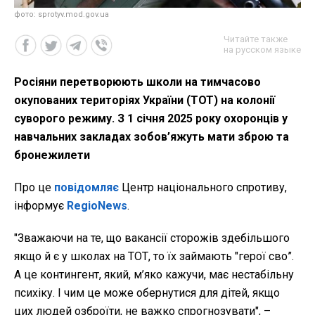
фото: sprotyv.mod.gov.ua
Читайте также
на русском языке
Росіяни перетворюють школи на тимчасово
окупованих територіях України (ТОТ) на колонії
суворого режиму. З 1 січня 2025 року охоронців у
навчальних закладах зобов’яжуть мати зброю та
бронежилети
Про це
повідомляє
Центр національного спротиву,
інформує
RegioNews
.
"Зважаючи на те, що вакансії сторожів здебільшого
якщо й є у школах на ТОТ, то їх займають "герої сво”.
А це контингент, який, м’яко кажучи, має нестабільну
психіку. І чим це може обернутися для дітей, якщо
цих людей озброїти, не важко спрогнозувати", –