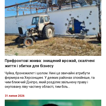
Прифронтові жнива: знищений врожай, скалічені
життя і збитки для бізнесу
Чуйка, бронежилет і шолом. Нині це звичайні атрибути
фермера на Херсонщині. У деяких районах спокійніше, та
чим ближчий Дніпро, який розділяє звільнену праву і
окуповану ліву частину області, тим біль...
31 липня 2026