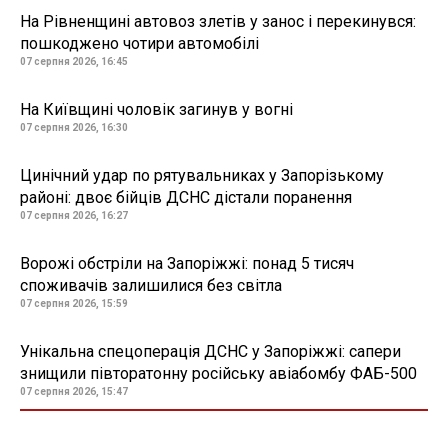
На Рівненщині автовоз злетів у занос і перекинувся:
пошкоджено чотири автомобілі
07 серпня 2026, 16:45
На Київщині чоловік загинув у вогні
07 серпня 2026, 16:30
Цинічний удар по рятувальниках у Запорізькому
районі: двоє бійців ДСНС дістали поранення
07 серпня 2026, 16:27
Ворожі обстріли на Запоріжжі: понад 5 тисяч
споживачів залишилися без світла
07 серпня 2026, 15:59
Унікальна спецоперація ДСНС у Запоріжжі: сапери
знищили півторатонну російську авіабомбу ФАБ-500
07 серпня 2026, 15:47