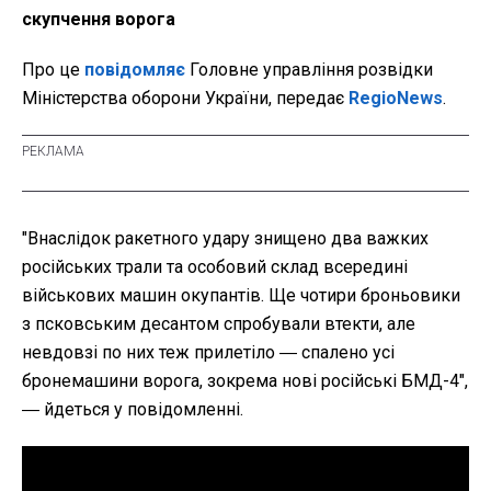
скупчення ворога
Про це
повідомляє
Головне управління розвідки
Міністерства оборони України, передає
RegioNews
.
"
Внаслідок ракетного удару знищено два важких
російських трали та особовий склад всередині
військових машин окупантів. Ще чотири броньовики
з псковським десантом спробували втекти, але
невдовзі по них теж прилетіло ― спалено усі
бронемашини ворога, зокрема нові російські БМД-4",
― йдеться у повідомленні.