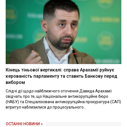
Кінець тіньової вертикалі: справа Арахамії руйнує
керованість парламенту та ставить Банкову перед
вибором
Слідчі дії щодо найближчого оточення Давида Арахамії
свідчать про те, що Національне антикорупційне бюро
(НАБУ) та Спеціалізована антикорупційна прокуратура (САП)
впритул наблизилися до процесуального...
ОСТАННІ НОВИНИ »