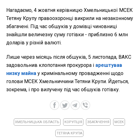
Нагадаємо, 4 жовтня керівницю Хмельницької МСЕК
Тетяну Крупу правоохоронці викрили на незаконному
збагачені. Під час обшуків у домівці чиновниці
знайшли величезну суму готівки - приблизно 6 млн
доларів у різній валюті.
Лише через місяць після обшуків, 5 листопада, ВАКС
задовольнив клопотання прокурора і
арештував
низку майна
у кримінальному провадженні щодо
голови МСЕК Хмельниччини Тетяни Крупи. Йдеться,
зокрема, і про вилучену під час обшуків готівку.
ХМЕЛЬНИЦЬКА ОБЛАСТЬ
КОРУПЦІЯ
ЗБАГАЧЕННЯ
МСЕК
ТЕТЯНА КРУПА