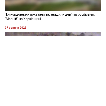
Прикордонники показали, як знищили девʼять російських
"Молній" на Харківщині
07 серпня 2025
Бійці "Фенікса" ліквідували піхоту й бронетехніку ворога на
Донеччині
Всі відео »