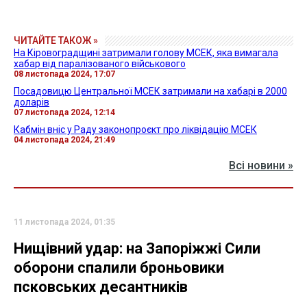
ЧИТАЙТЕ ТАКОЖ »
На Кіровоградщині затримали голову МСЕК, яка вимагала
хабар від паралізованого військового
08 листопада 2024, 17:07
Посадовицю Центральної МСЕК затримали на хабарі в 2000
доларів
07 листопада 2024, 12:14
Кабмін вніс у Раду законопроєкт про ліквідацію МСЕК
04 листопада 2024, 21:49
Всі новини »
11 листопада 2024, 01:35
Нищівний удар: на Запоріжжі Сили
оборони спалили броньовики
псковських десантників