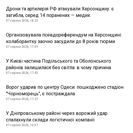
Дрони та артилерія РФ атакували Херсонщину: є
загибла, серед 14 поранених — медик
07 серпня 2026, 18:22
Організовувала псевдореферендум на Херсонщині:
колаборантку заочно засудили до 8 років тюрми
07 серпня 2026, 17:59
У Києві частина Подільського та Оболонського
районів залишилася без світла: в чому причина
07 серпня 2026, 17:43
Ворог ударив по центру Одеси: пошкоджено стадіон
"Чорноморець", є постраждала
07 серпня 2026, 17:27
У Дніпровському районі через ворожий удар
спалахнули склади логістичної компанії
07 серпня 2026, 16:57