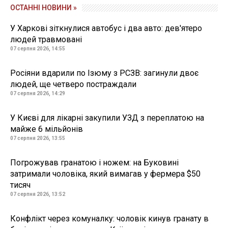
ОСТАННІ НОВИНИ »
У Харкові зіткнулися автобус і два авто: дев'ятеро
людей травмовані
07 серпня 2026, 14:55
Росіяни вдарили по Ізюму з РСЗВ: загинули двоє
людей, ще четверо постраждали
07 серпня 2026, 14:29
У Києві для лікарні закупили УЗД з переплатою на
майже 6 мільйонів
07 серпня 2026, 13:55
Погрожував гранатою і ножем: на Буковині
затримали чоловіка, який вимагав у фермера $50
тисяч
07 серпня 2026, 13:52
Конфлікт через комуналку: чоловік кинув гранату в