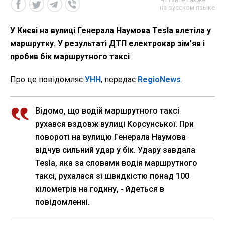
на русском языке
У Києві на вулиці Генерала Наумова Tesla влетіла у
маршрутку. У результаті ДТП електрокар зім'яв і
пробив бік маршрутного таксі
Про це повідомляє
УНН
, передає
RegioNews
.
Відомо, що водій маршрутного таксі
рухався вздовж вулиці Корсунської. При
повороті на вулицю Генерала Наумова
відчув сильний удар у бік. Удару завдала
Tesla, яка за словами водія маршрутного
таксі, рухалася зі швидкістю понад 100
кілометрів на годину, - йдеться в
повідомленні.