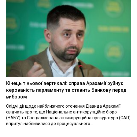
Кінець тіньової вертикалі: справа Арахамії руйнує
керованість парламенту та ставить Банкову перед
вибором
Слідчі дії щодо найближчого оточення Давида Арахамії
свідчать про те, що Національне антикорупційне бюро
(НАБУ) та Спеціалізована антикорупційна прокуратура (САП)
впритул наблизилися до процесуального...