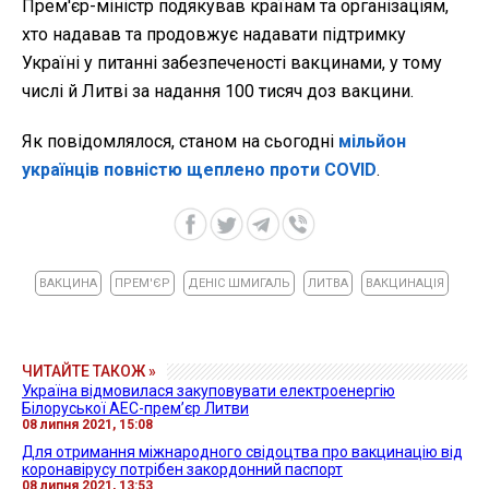
Прем'єр-міністр подякував країнам та організаціям,
хто надавав та продовжує надавати підтримку
Україні у питанні забезпеченості вакцинами, у тому
числі й Литві за надання 100 тисяч доз вакцини.
Як повідомлялося, станом на сьогодні
мільйон
українців повністю щеплено проти COVID
.
ВАКЦИНА
ПРЕМ'ЄР
ДЕНІС ШМИГАЛЬ
ЛИТВА
ВАКЦИНАЦІЯ
ЧИТАЙТЕ ТАКОЖ »
Україна відмовилася закуповувати електроенергію
Білоруської АЕС-прем’єр Литви
08 липня 2021, 15:08
Для отримання міжнародного свідоцтва про вакцинацію від
коронавірусу потрібен закордонний паспорт
08 липня 2021, 13:53