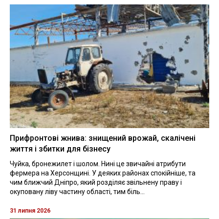
Прифронтові жнива: знищений врожай, скалічені
життя і збитки для бізнесу
Чуйка, бронежилет і шолом. Нині це звичайні атрибути
фермера на Херсонщині. У деяких районах спокійніше, та
чим ближчий Дніпро, який розділяє звільнену праву і
окуповану ліву частину області, тим біль...
31 липня 2026