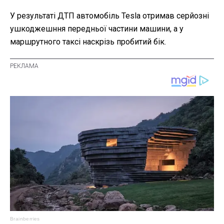
У результаті ДТП автомобіль Tesla отримав серйозні
ушкоджешння передньої частини машини, а у
маршрутного таксі наскрізь пробитий бік.