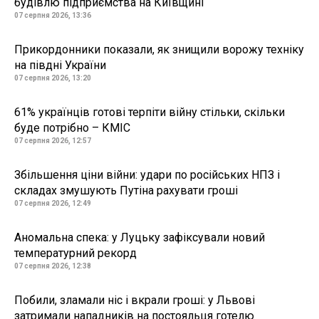
будівлю підприємства на Київщині
07 серпня 2026, 13:36
Прикордонники показали, як знищили ворожу техніку
на півдні України
07 серпня 2026, 13:20
61% українців готові терпіти війну стільки, скільки
буде потрібно – КМІС
07 серпня 2026, 12:57
Збільшення ціни війни: удари по російських НПЗ і
складах змушують Путіна рахувати гроші
07 серпня 2026, 12:49
Аномальна спека: у Луцьку зафіксували новий
температурний рекорд
07 серпня 2026, 12:38
Побили, зламали ніс і вкрали гроші: у Львові
затримали нападників на постояльця готелю