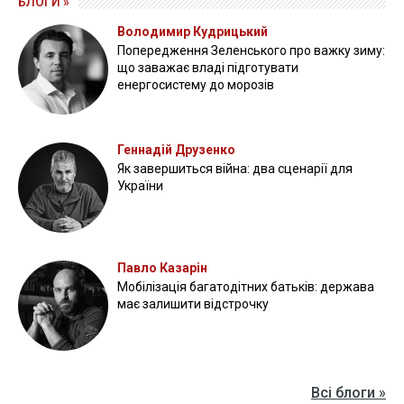
Прикордонники показали, як знищили девʼять російських
"Молній" на Харківщині
07 серпня 2025
Бійці "Фенікса" ліквідували піхоту й бронетехніку ворога на
Донеччині