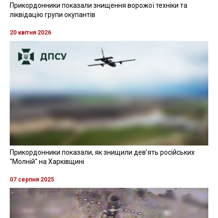
пресслужбі Одеського обласного лабораторного
центру МОЗ України.
Відхилення від чинних нормативів
встановлено в дошкільних закладах № 304
та № 106 (виявлені бактерії групи кишкової
палички в готових стравах)", - йдеться у
повідомленні.
Крім того, було виявлено, що порушують санітарні
норми в ТОВ "Восток" - зафіксовано мікробне
забруднення інвентарю та рук кухаря, а у КНП "Міська