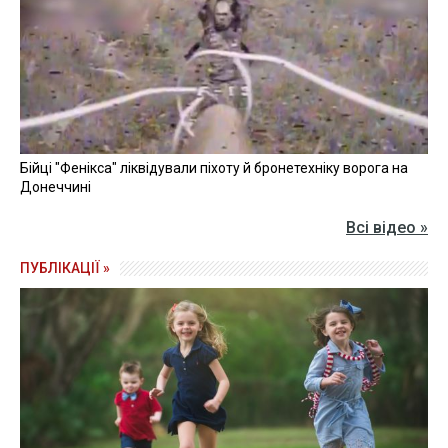
клінічна лікарня №1" ОМР - мікробне забруднення
кухонного посуду.
Інформація щодо отриманих результатів була
доведена до керівників закладів, Одеського
міського голови та Головного управління
Держпродспоживслужби.
Нагадаємо, раніше
через отруєння на Вінниччині до
лікарні потрапили 17 людей
.
ОТРУЄННЯ
ДИТЯЧИЙ САДОК
ЛАБОРАТОРІЯ
САНІТАРНІ НОРМИ
ЛІКАРНЯ
ВІДЕО »