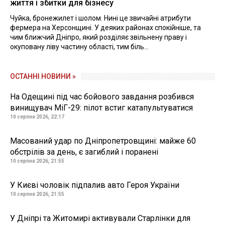
життя і збитки для бізнесу
Чуйка, бронежилет і шолом. Нині це звичайні атрибути
фермера на Херсонщині. У деяких районах спокійніше, та
чим ближчий Дніпро, який розділяє звільнену праву і
окуповану ліву частину області, тим біль...
ОСТАННІ НОВИНИ »
На Одещині під час бойового завдання розбився
винищувач МіГ-29: пілот встиг катапультуватися
10 серпня 2026, 22:17
Масований удар по Дніпропетровщині: майже 60
обстрілів за день, є загиблий і поранені
10 серпня 2026, 21:55
У Києві чоловік підпалив авто Героя України
10 серпня 2026, 21:55
У Дніпрі та Житомирі активували Старлінки для