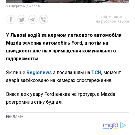
з відкритих джерел
Читайте также
на русском языке
У Львові водій за кермом легкового автомобіля
Маzda зачепив автомобіль Ford, а потім на
швидкості влетів у приміщення комунального
підприємства.
Як пише
Regionews
з посиланням на
ТСН
, момент
аварії зафіксовано на камерах спостереження.
Внаслідок удару Ford виїхав на тротуар, а Маzda
розгромила стіну будівлі.