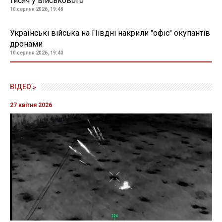
тисяч у військового
10 серпня 2026, 19:48
Українські війська на Півдні накрили "офіс" окупантів
дронами
10 серпня 2026, 19:40
08 липня 2021, 11:14
В одеських дитсадках виявили
кишкову паличку
Фото: з відкритих джерел
Читайте также
на русском языке
У двох дитячих садках №304 і №106 міста Одеси
фахівці виявили в їжі кишкову паличку
Як передає
RegioNews
, про це
повідомили
в