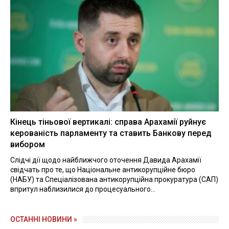
Кінець тіньової вертикалі: справа Арахамії руйнує
керованість парламенту та ставить Банкову перед
вибором
Слідчі дії щодо найближчого оточення Давида Арахамії
свідчать про те, що Національне антикорупційне бюро
(НАБУ) та Спеціалізована антикорупційна прокуратура (САП)
впритул наблизилися до процесуального...
ОСТАННІ НОВИНИ »