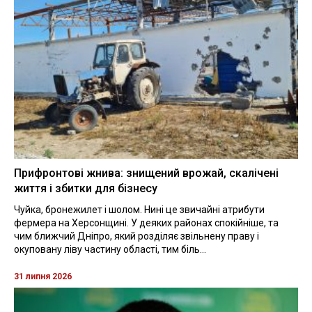
Прифронтові жнива: знищений врожай, скалічені
життя і збитки для бізнесу
Чуйка, бронежилет і шолом. Нині це звичайні атрибути
фермера на Херсонщині. У деяких районах спокійніше, та
чим ближчий Дніпро, який розділяє звільнену праву і
окуповану ліву частину області, тим біль...
31 липня 2026