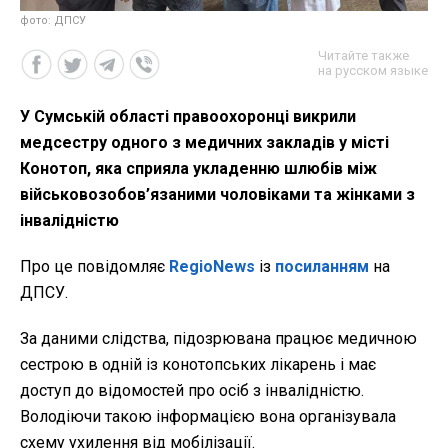
фото: ДПСУ
Читайте также
на русском языке
У Сумській області правоохоронці викрили
медсестру одного з медичних закладів у місті
Конотоп, яка сприяла укладенню шлюбів між
військовозобов’язаними чоловіками та жінками з
інвалідністю
Про це повідомляє
RegioNews
із
посиланням
на
ДПСУ.
За даними слідства, підозрювана працює медичною
сестрою в одній із конотопських лікарень і має
доступ до відомостей про осіб з інвалідністю.
Володіючи такою інформацією вона організувала
схему ухилення від мобілізації.