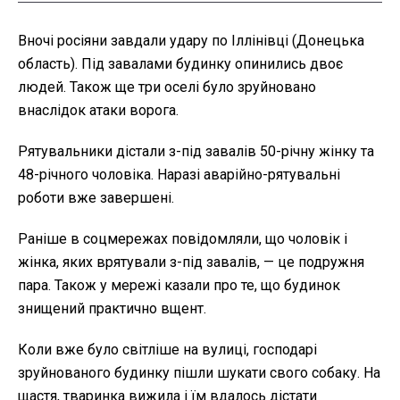
Вночі росіяни завдали удару по Іллінівці (Донецька
область). Під завалами будинку опинились двоє
людей. Також ще три оселі було зруйновано
внаслідок атаки ворога.
Рятувальники дістали з-під завалів 50-річну жінку та
48-річного чоловіка. Наразі аварійно-рятувальні
роботи вже завершені.
Раніше в соцмережах повідомляли, що чоловік і
жінка, яких врятували з-під завалів, — це подружня
пара. Також у мережі казали про те, що будинок
знищений практично вщент.
Коли вже було світліше на вулиці, господарі
зруйнованого будинку пішли шукати свого собаку. На
щастя, тваринка вижила і їм вдалось дістати