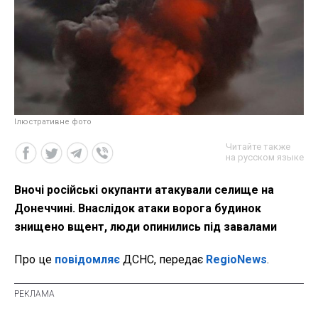
Ілюстративне фото
Читайте также
на русском языке
Вночі російські окупанти атакували селище на
Донеччині. Внаслідок атаки ворога будинок
знищено вщент, люди опинились під завалами
Про це
повідомляє
ДСНС, передає
RegioNews
.