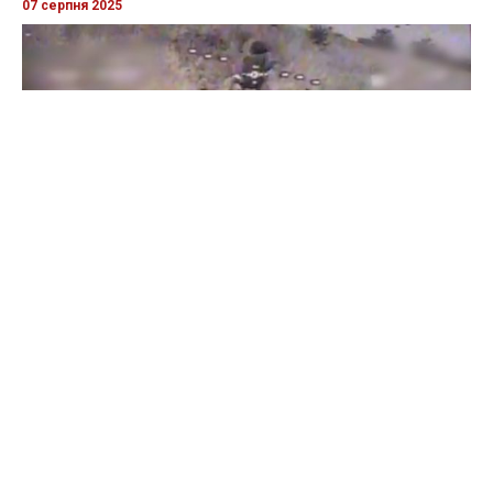
Бійці "Фенікса" ліквідували піхоту й бронетехніку ворога на
Донеччині
Всі відео »
ПУБЛІКАЦІЇ »