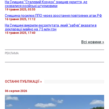
На Сумщині "Сталевий Кордон" знищив укриття, де
сховалися російські штурмовики
19 травня 2025, 03:55
Сумщина посилює ППО через зростання повітряних атак РФ
16 травня 2025, 11:12
На Сумщині викрили ексдепутата, який "забув" вказати в
декларації майно на 7,5 млн грн
15 травня 2025, 17:40
Всі новини »
ОСТАННІ ПУБЛІКАЦІЇ »
06 серпня 2026