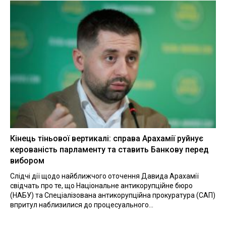
Кінець тіньової вертикалі: справа Арахамії руйнує
керованість парламенту та ставить Банкову перед
вибором
Слідчі дії щодо найближчого оточення Давида Арахамії
свідчать про те, що Національне антикорупційне бюро
(НАБУ) та Спеціалізована антикорупційна прокуратура (САП)
впритул наблизилися до процесуального...