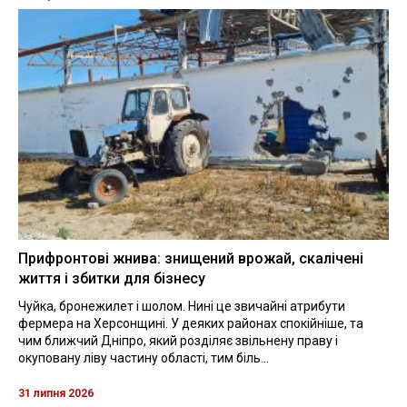
Прифронтові жнива: знищений врожай, скалічені
життя і збитки для бізнесу
Чуйка, бронежилет і шолом. Нині це звичайні атрибути
фермера на Херсонщині. У деяких районах спокійніше, та
чим ближчий Дніпро, який розділяє звільнену праву і
окуповану ліву частину області, тим біль...
31 липня 2026