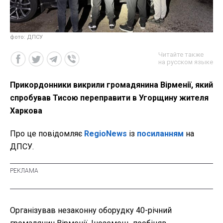
фото: ДПСУ
Читайте также
на русском языке
Прикордонники викрили громадянина Вірменії, який
спробував Тисою переправити в Угорщину жителя
Харкова
Про це повідомляє
RegioNews
із
посиланням
на
ДПСУ.
Організував незаконну оборудку 40-річний