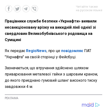
Читайте также
на русском языке
Працівники служби безпеки «Укрнафти» виявили
несанкціоновану врізку на викидній лінії однієї зі
свердловин Великобубнівського родовища на
Сумщині
Як передає
RegioNews
, про це
повідомляє
ПАТ
"Укрнафта" на своїй сторінці у Фейсбуці.
Зазначається, що втручання здійснено шляхом
приварювання металевої гайки з шаровим краном,
до якого приєднано гумовий шланг високого тиску
завдовжки 4 м.