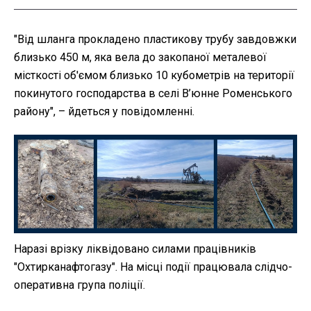
"Від шланга прокладено пластикову трубу завдовжки
близько 450 м, яка вела до закопаної металевої
місткості об'ємом близько 10 кубометрів на території
покинутого господарства в селі В’юнне Роменського
району", – йдеться у повідомленні.
Наразі врізку ліквідовано силами працівників
"Охтирканафтогазу". На місці події працювала слідчо-
оперативна група поліції.