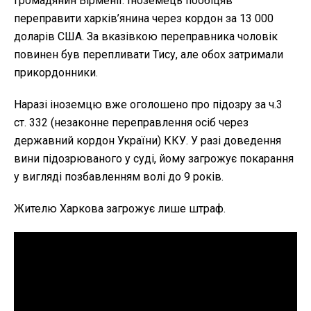
громадянин Вірменії. Іноземець пообіцяв
переправити харків’янина через кордон за 13 000
доларів США. За вказівкою переправника чоловік
повинен був перепливати Тису, але обох затримали
прикордонники.
Наразі іноземцю вже оголошено про підозру за ч.3
ст. 332 (незаконне переправлення осіб через
державний кордон України) ККУ. У разі доведення
вини підозрюваного у суді, йому загрожує покарання
у вигляді позбавленням волі до 9 років.
Жителю Харкова загрожує лише штраф.