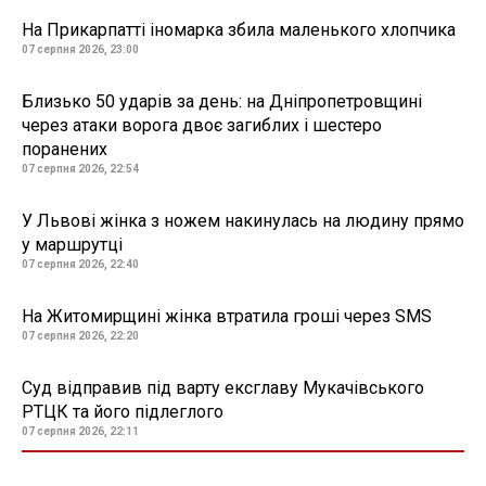
На Прикарпатті іномарка збила маленького хлопчика
07 серпня 2026, 23:00
Близько 50 ударів за день: на Дніпропетровщині
через атаки ворога двоє загиблих і шестеро
поранених
07 серпня 2026, 22:54
У Львові жінка з ножем накинулась на людину прямо
у маршрутці
07 серпня 2026, 22:40
На Житомирщині жінка втратила гроші через SMS
07 серпня 2026, 22:20
Суд відправив під варту ексглаву Мукачівського
РТЦК та його підлеглого
07 серпня 2026, 22:11