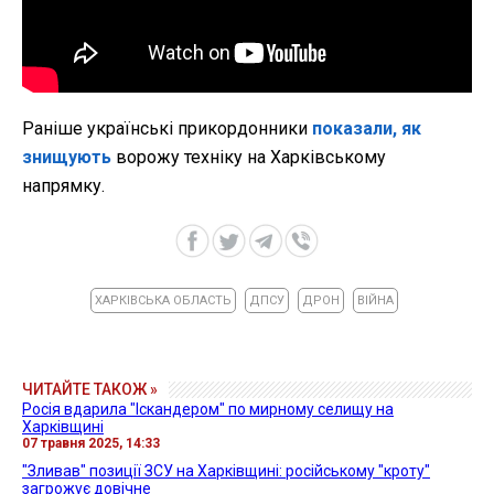
Раніше українські прикордонники
показали, як
знищують
ворожу техніку на Харківському
напрямку.
ХАРКІВСЬКА ОБЛАСТЬ
ДПСУ
ДРОН
ВІЙНА
ЧИТАЙТЕ ТАКОЖ »
Росія вдарила "Іскандером" по мирному селищу на
Харківщині
07 травня 2025, 14:33
"Зливав" позиції ЗСУ на Харківщині: російському "кроту"
загрожує довічне