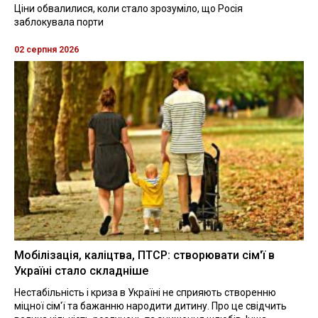
Ціни обвалилися, коли стало зрозуміло, що Росія
заблокувала порти
02 серпня 2026
Мобілізація, каліцтва, ПТСР: створювати сім'ї в
Україні стало складніше
Нестабільність і криза в Україні не сприяють створенню
міцної сім'ї та бажанню народити дитину. Про це свідчить