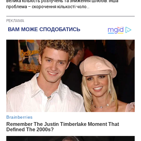
велика кількість розлучень та зниження шлюбів. Інша
проблема – скорочення кількості чоло...