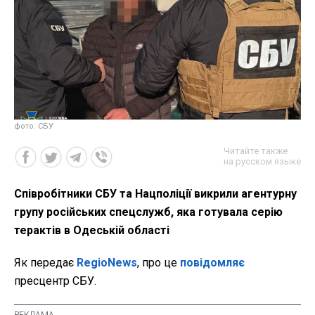
фото: СБУ
Читайте также
на русском языке
Співробітники СБУ та Нацполіції викрили агентурну
групу російських спецслужб, яка готувала серію
терактів в Одеській області
Як передає
RegioNews
, про це
повідомляє
пресцентр СБУ.