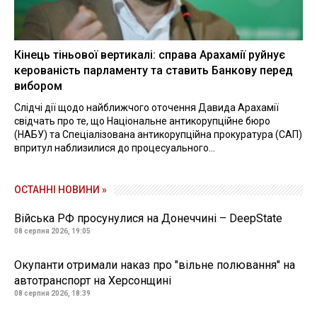
Кінець тіньової вертикалі: справа Арахамії руйнує
керованість парламенту та ставить Банкову перед
вибором
Слідчі дії щодо найближчого оточення Давида Арахамії
свідчать про те, що Національне антикорупційне бюро
(НАБУ) та Спеціалізована антикорупційна прокуратура (САП)
впритул наблизилися до процесуального...
ОСТАННІ НОВИНИ »
Війська РФ просунулися на Донеччині – DeepState
08 серпня 2026, 19:05
Окупанти отримали наказ про "вільне полювання" на
автотранспорт на Херсонщині
08 серпня 2026, 18:39