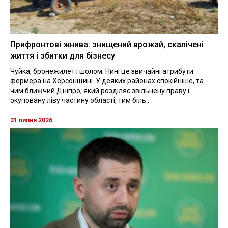
Прифронтові жнива: знищений врожай, скалічені
життя і збитки для бізнесу
Чуйка, бронежилет і шолом. Нині це звичайні атрибути
фермера на Херсонщині. У деяких районах спокійніше, та
чим ближчий Дніпро, який розділяє звільнену праву і
окуповану ліву частину області, тим біль...
31 липня 2026