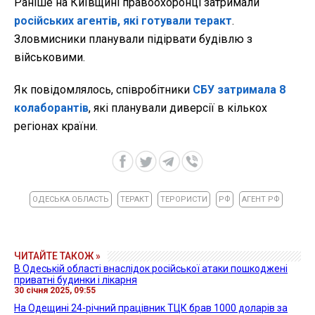
Раніше на Київщині правоохоронці затримали
російських агентів, які готували теракт
.
Зловмисники планували підірвати будівлю з
військовими.
Як повідомлялось, співробітники
СБУ затримала 8
колаборантів
, які планували диверсії в кількох
регіонах країни.
ОДЕСЬКА ОБЛАСТЬ
ТЕРАКТ
ТЕРОРИСТИ
РФ
АГЕНТ РФ
ЧИТАЙТЕ ТАКОЖ »
В Одеській області внаслідок російської атаки пошкоджені
приватні будинки і лікарня
30 січня 2025, 09:55
На Одещині 24-річний працівник ТЦК брав 1000 доларів за