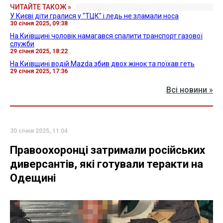
ЧИТАЙТЕ ТАКОЖ »
У Києві діти гралися у "ТЦК" і ледь не зламали носа
30 січня 2025, 09:38
На Київщині чоловік намагався спалити транспорт газової
служби
29 січня 2025, 18:22
На Київщині водій Mazda збив двох жінок та поїхав геть
29 січня 2025, 17:36
Всі новини »
30 січня 2025, 11:04
Правоохоронці затримали російських
диверсантів, які готували теракти на
Одещині