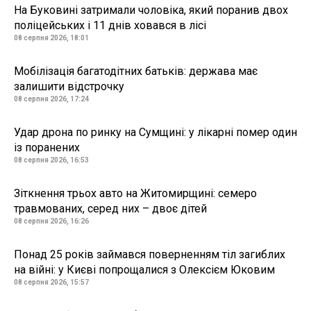
На Буковині затримали чоловіка, який поранив двох
поліцейських і 11 днів ховався в лісі
08 серпня 2026, 18:01
Мобілізація багатодітних батьків: держава має
залишити відстрочку
08 серпня 2026, 17:24
Удар дрона по ринку на Сумщині: у лікарні помер один
із поранених
08 серпня 2026, 16:53
Зіткнення трьох авто на Житомирщині: семеро
травмованих, серед них – двоє дітей
08 серпня 2026, 16:26
Понад 25 років займався поверненням тіл загиблих
на війні: у Києві попрощалися з Олексієм Юковим
08 серпня 2026, 15:57