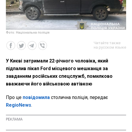
Фото: Національна поліція
Читайте также
на русском языке
У Києві затримали 22-річного чоловіка, який
підпалив пікап Ford місцевого мешканця за
завданням російських спецслужб, помилково
вважаючи його військовою автівкою
Про це
повідомила
столична поліція, передає
RegioNews
.