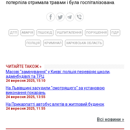
потерпіла отримала травми і була госпіталізована.
ДТП
АВАРІЯ
ПІШОХІД
УШПИТАЛЕННЯ
ПОРУШЕННЯ
ПДР
ПОЛІЦІЯ
КРИМІНАЛ
ХАРКІВСЬКА ОБЛАСТЬ
ЧИТАЙТЕ ТАКОЖ »
Масові "замінування" у Києві: поліція перевіряє школи,
адмінбудівлі та ТРЦ
24 вересня 2025, 15:10
На Львівщині засудили "смотрящего" за установою
виконання покарань
24 вересня 2025, 13:55
На Прикарпатті автобус влетів в житловий будинок
24 вересня 2025, 11:55
Всі новини »