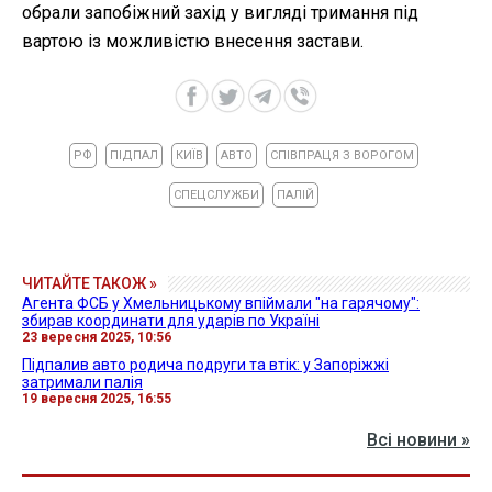
обрали запобіжний захід у вигляді тримання під
вартою із можливістю внесення застави.
РФ
ПІДПАЛ
КИЇВ
АВТО
СПІВПРАЦЯ З ВОРОГОМ
СПЕЦСЛУЖБИ
ПАЛІЙ
ЧИТАЙТЕ ТАКОЖ »
Агента ФСБ у Хмельницькому впіймали "на гарячому":
збирав координати для ударів по Україні
23 вересня 2025, 10:56
Підпалив авто родича подруги та втік: у Запоріжжі
затримали палія
19 вересня 2025, 16:55
Всі новини »