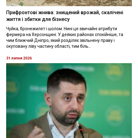
Прифронтові жнива: знищений врожай, скалічені
життя і збитки для бізнесу
Чуйка, бронежилет і шолом. Нині це звичайні атрибути
фермера на Херсонщині. У деяких районах спокійніше, та
чим ближчий Дніпро, який розділяє звільнену праву і
окуповану ліву частину області, тим біль...
31 липня 2026