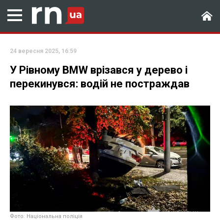
24 вересня 2025, 16:59
У Рівному BMW врізався у дерево і
перекинувся: водій не постраждав
Фото: Національна поліція