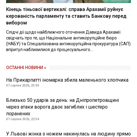
Кінець тіньової вертикалі: справа Арахамії руйнує
керованість парламенту та ставить Банкову перед
вибором
Слідчі дії щодо найближчого оточення Давида Арахамії
свідчать про те, що Національне антикорупційне бюро
(НАБУ) та Спеціалізована антикорупційна прокуратура (САП)
впритул наблизилися до процесуального...
ОСТАННІ НОВИНИ »
На Прикарпатті іномарка збила маленького хлопчика
07 серпня 2026, 23:00
Близько 50 ударів за день: на Дніпропетровщині
через атаки ворога двоє загиблих і шестеро
поранених
07 серпня 2026, 22:54
У Львові жінка з ножем накинулась на людину прямо