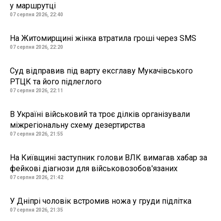
у маршрутці
07 серпня 2026, 22:40
На Житомирщині жінка втратила гроші через SMS
07 серпня 2026, 22:20
Суд відправив під варту ексглаву Мукачівського
РТЦК та його підлеглого
07 серпня 2026, 22:11
В Україні військовий та троє ділків організували
міжрегіональну схему дезертирства
07 серпня 2026, 21:55
На Київщині заступник голови ВЛК вимагав хабар за
фейкові діагнози для військовозобов'язаних
07 серпня 2026, 21:42
У Дніпрі чоловік встромив ножа у груди підлітка
07 серпня 2026, 21:35