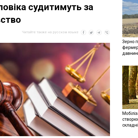
ловіка судитимуть за
вство
Читайте также на русском языке
Зерно п
фермер
давнин
Мобіліз
створюв
складн