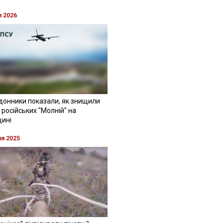
я 2026
донники показали, як знищили
 російських "Молній" на
щині
ня 2025