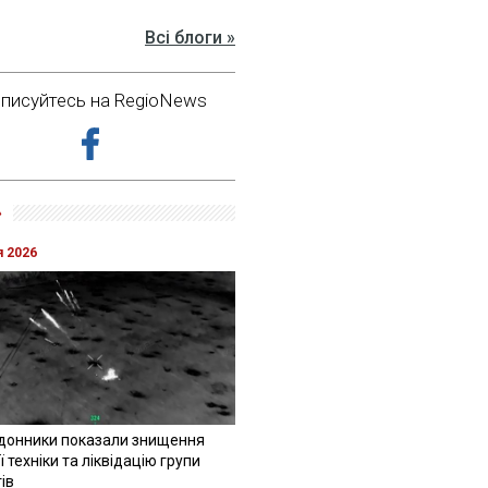
Всі блоги »
дписуйтесь на RegioNews
»
я 2026
донники показали знищення
 техніки та ліквідацію групи
ів