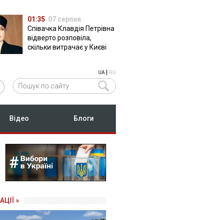
01:35
07 серпня
Співачка Клавдія Петрівна
відверто розповіла,
скільки витрачає у Києві
|
UA
RU
Відео
Блоги
АЦІЇ »