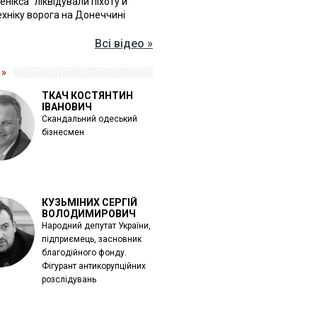
Фенікса" ліквідували піхоту й
хніку ворога на Донеччині
Всі відео »
 »
ТКАЧ КОСТЯНТИН
ІВАНОВИЧ
Скандальний одеський
бізнесмен
КУЗЬМІНИХ СЕРГІЙ
ВОЛОДИМИРОВИЧ
Народний депутат України,
підприємець, засновник
благодійного фонду.
Фігурант антикорупційних
розслідувань