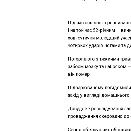
Під час спільного розпиван
і на той час 52-річним — вин
ході сутички молодший учас
чотирьох ударів ногами та д
Потерпілого з тяжкими трав
забоєм мозку та набряком — 
він помер.
Підозрюваному повідомили п
захід у вигляді домашнього 
Досудове розслідування за
провадження скеровано до 
Серед обтяжуючих обставин 