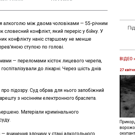
ня алкоголю між двома чоловіками — 55-річним
Пі
ик словесний конфлікт, який переріс у бійку. У
ник конфлікту наніс старшому не менше
ерев'яною ступою по голові.
ВІДЕО 
мами — переломами кісток лицевого черепа,
госпіталізували до лікарні. Через шість днів
27 квітн
ро підозру. Суд обрав для нього запобіжний
арешту з носінням електронного браслета.
вершено. Матеріали кримінального
суду.
Прикор
ворожої
— вчинення злочину у стані алкогольного
окупант