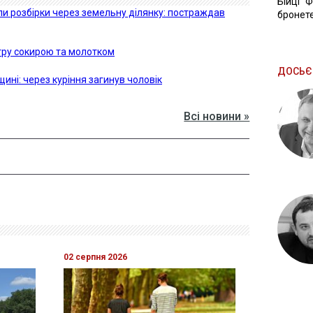
Бійці "
и розбірки через земельну ділянку: постраждав
бронете
стру сокирою та молотком
ДОСЬЄ
ині: через куріння загинув чоловік
Всі новини »
02 серпня 2026