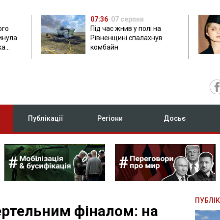
07:36
07 серпня
ого
Під час жнив у полі на
гинула
Рівненщині спалахнув
ка
комбайн
нок
Публікації
Регіони
Досьє
ПУБЛІК
ертельним фіналом: на