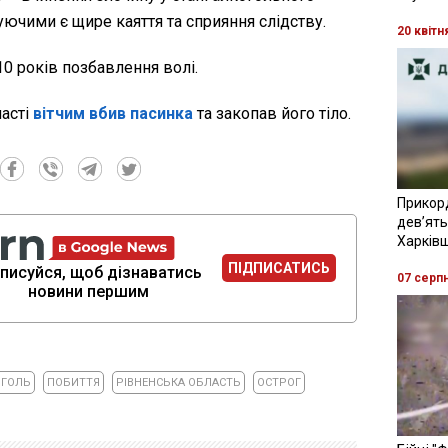
уючими є щире каяття та сприяння слідству.
20 квітн
10 років позбавлення волі.
ласті
вітчим вбив пасинка
та закопав його тіло.
Прикор
девʼять
Харків
ПІДПИСАТИСЬ
писуйся, щоб дізнаватись
07 серп
новини першим
ОГОЛЬ
ПОБИТТЯ
РІВНЕНСЬКА ОБЛАСТЬ
ОСТРОГ