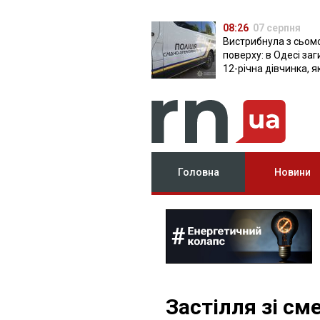
08:26
07 серпня
Вистрибнула з сьом
поверху: в Одесі за
12-річна дівчинка, я
приїхала на відпочи
Головна
Новини
Застілля зі см