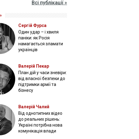
Всі публікації »
»
Сергій Фурса
Один удар – і хвиля
паніки: як Росія
намагається зламати
українців
Валерій Пекар
План дій у часи зневіри:
від власної безпеки до
підтримки армії та
бізнесу
Валерій Чалий
Від однотипних відео
до реальних рішень:
Україні потрібна нова
комунікація влади