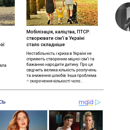
Мобілізація, каліцтва, ПТСР:
створювати сім'ї в Україні
ої
стало складніше
Нестабільність і криза в Україні не
сприяють створенню міцної сім'ї та
бажанню народити дитину. Про це
вала
свідчить велика кількість розлучень
та зниження шлюбів. Інша проблема
– скорочення кількості чоло...