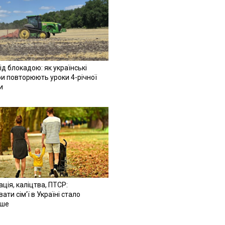
ід блокадою: як українські
и повторюють уроки 4-річної
и
ація, каліцтва, ПТСР:
ати сім'ї в Україні стало
іше