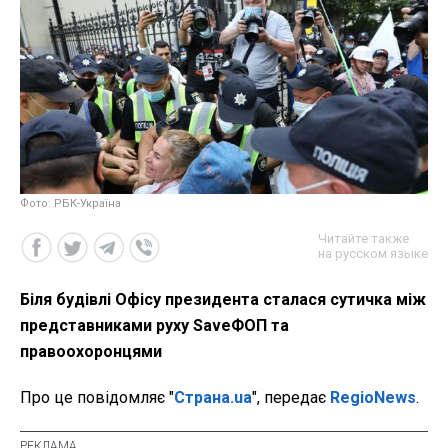
Фото: РБК-Україна
Читайте также
на русском языке
Біля будівлі Офісу президента сталася сутичка між
представниками руху SaveФОП та
правоохоронцями
Про це повідомляє "
Страна.ua
", передає
RegioNews
.