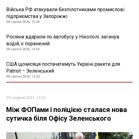
Війська РФ атакували безпілотниками промислові
підприємства у Запоріжжі
08 серпня 2026, 15:20
Росіяни вдарили по автобусу у Нікополі: загинув
водій, є поранений
08 серпня 2026, 14:50
США щомісяця постачатимуть Україні ракети для
Patriot – Зеленський
08 серпня 2026, 14:22
29 червня 2021, 12:42
Між ФОПами і поліцією сталася нова
сутичка біля Офісу Зеленського