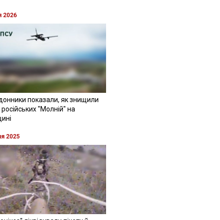
я 2026
донники показали, як знищили
 російських "Молній" на
щині
ня 2025