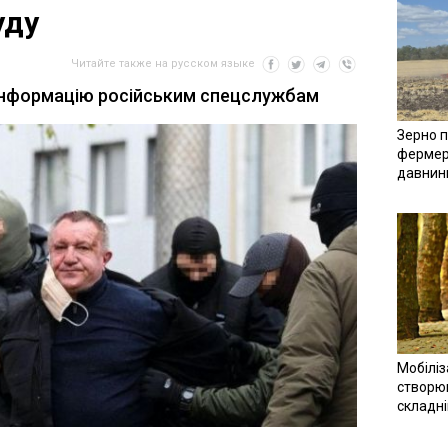
уду
Читайте также на русском языке
 інформацію російським спецслужбам
Зерно п
фермер
давнин
Мобіліз
створюв
складн