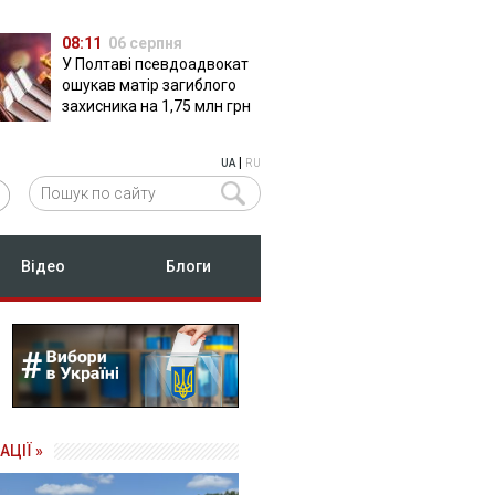
08:11
06 серпня
У Полтаві псевдоадвокат
ошукав матір загиблого
захисника на 1,75 млн грн
|
UA
RU
Відео
Блоги
АЦІЇ »