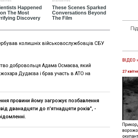
Пі
вербував колишніх військовослужбовців СБУ
ВІДЕО 
ство добровольця Адама Осмаєва, який
27 квітн
жохара Дудаєва і брав участь в АТО на
ення провини йому загрожує позбавлення
 від дванадцяти до п'ятнадцяти років", -
відомленні.
Прикор
ворожої
окупант