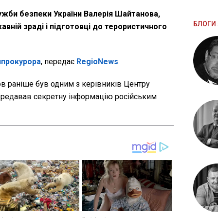
ужби безпеки України Валерія Шайтанова,
БЛОГИ 
авній зраді і підготовці до терористичного
нпрокурора
, передає
RegioNews
.
ов раніше був одним з керівників Центру
 передавав секретну інформацію російським