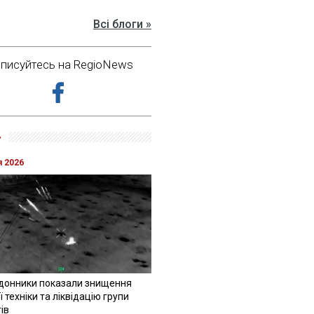
Всі блоги »
дписуйтесь на RegioNews
»
я 2026
донники показали знищення
 техніки та ліквідацію групи
ів