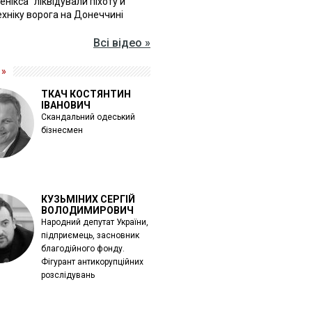
Фенікса" ліквідували піхоту й
хніку ворога на Донеччині
Всі відео »
 »
ТКАЧ КОСТЯНТИН
ІВАНОВИЧ
Скандальний одеський
бізнесмен
КУЗЬМІНИХ СЕРГІЙ
ВОЛОДИМИРОВИЧ
Народний депутат України,
підприємець, засновник
благодійного фонду.
Фігурант антикорупційних
розслідувань