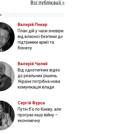
Всі публікації »
»
Валерій Пекар
План дій у часи зневіри:
від власної безпеки до
підтримки армії та
бізнесу
Валерій Чалий
Від однотипних відео
до реальних рішень:
Україні потрібна нова
комунікація влади
Сергій Фурса
Путін б'є по Києву, але
програє іншу війну –
економічну