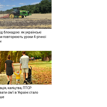
ід блокадою: як українські
и повторюють уроки 4-річної
и
ація, каліцтва, ПТСР:
ати сім'ї в Україні стало
іше