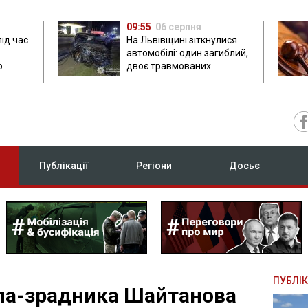
09:55
06 серпня
під час
На Львівщині зіткнулися
автомобілі: один загиблий,
ю
двоє травмованих
Публікації
Регіони
Досьє
ПУБЛІК
ла-зрадника Шайтанова