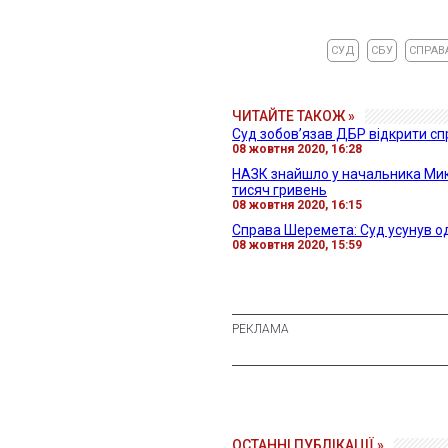
СУД
СБУ
СПРАВ
ЧИТАЙТЕ ТАКОЖ »
Суд зобов’язав ДБР відкрити с
08 жовтня 2020, 16:28
НАЗК знайшло у начальника Мик
тисяч гривень
08 жовтня 2020, 16:15
Справа Шеремета: Суд усунув о
08 жовтня 2020, 15:59
ОСТАННІ ПУБЛІКАЦІЇ »