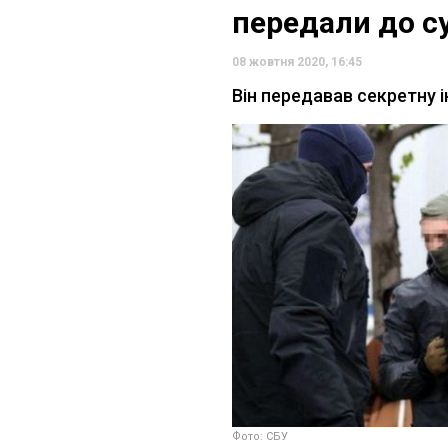
передали до с
08 жовтня 2020, 16:45
Він передавав секретну
Фото: СБУ