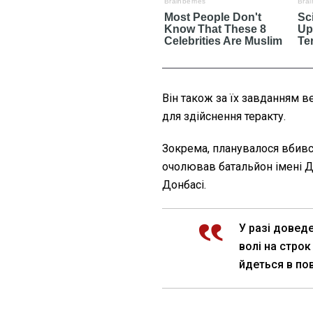
Він також за їх завданням 
для здійснення теракту.
Зокрема, планувалося вбив
очолював батальйон імені Д
Донбасі.
У разі довед
волі на строк
йдеться в по