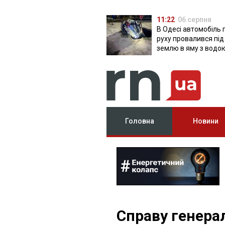
11:22
06 серпня
В Одесі автомобіль 
руху провалився під
землю в яму з водо
Головна
Новини
Справу генера