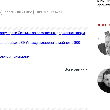
Бійці "
бронете
А
ВАЛЕРІЙ ШАЙТАНОВ
ДЕРЖАВНА ЗРАДА
ДОСЬЄ
праву проти Ситника за захоплення державної влади
олаївського СБУ незадеклароване майно на 800
дного з присяжних
Всі новини »