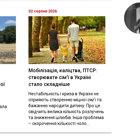
02 серпня 2026
Мобілізація, каліцтва, ПТСР:
створювати сім'ї в Україні
ої
стало складніше
Нестабільність і криза в Україні не
сприяють створенню міцної сім'ї та
бажанню народити дитину. Про це
вала
свідчить велика кількість розлучень
та зниження шлюбів. Інша проблема
– скорочення кількості чоло...