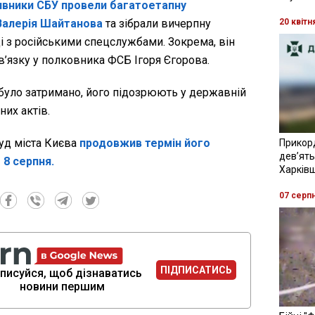
вники СБУ провели багатоетапну
Валерія Шайтанова
та зібрали вичерпну
20 квітн
і з російськими спецслужбами. Зокрема, він
в’язку у полковника ФСБ Ігоря Єгорова.
було затримано, його підозрюють у державній
них актів.
уд міста Києва
продовжив термін його
Прикор
девʼять
 8 серпня.
Харків
07 серп
ПІДПИСАТИСЬ
писуйся, щоб дізнаватись
новини першим