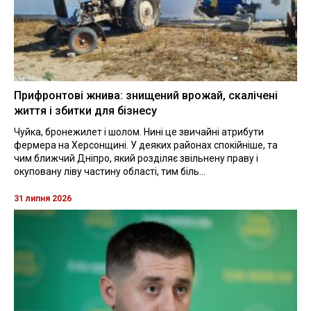
Прифронтові жнива: знищений врожай, скалічені
життя і збитки для бізнесу
Чуйка, бронежилет і шолом. Нині це звичайні атрибути
фермера на Херсонщині. У деяких районах спокійніше, та
чим ближчий Дніпро, який розділяє звільнену праву і
окуповану ліву частину області, тим біль...
31 липня 2026