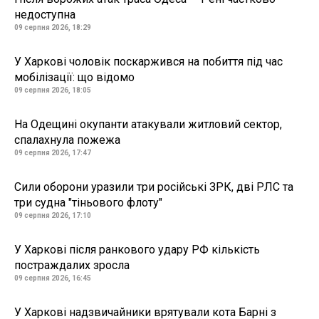
недоступна
09 серпня 2026, 18:29
У Харкові чоловік поскаржився на побиття під час
мобілізації: що відомо
09 серпня 2026, 18:05
На Одещині окупанти атакували житловий сектор,
спалахнула пожежа
09 серпня 2026, 17:47
Сили оборони уразили три російські ЗРК, дві РЛС та
три судна "тіньового флоту"
09 серпня 2026, 17:10
У Харкові після ранкового удару РФ кількість
постраждалих зросла
09 серпня 2026, 16:45
У Харкові надзвичайники врятували кота Барні з