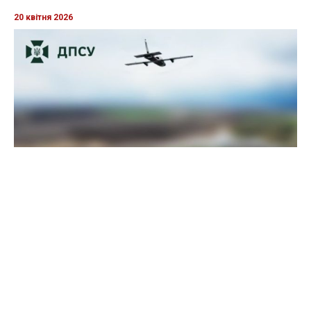
20 квітня 2026
Прикордонники показали, як знищили девʼять російських
"Молній" на Харківщині
07 серпня 2025