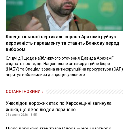
Кінець тіньової вертикалі: справа Арахамії руйнує
керованість парламенту та ставить Банкову перед
вибором
Слідчі дії щодо найближчого оточення Давида Арахамії
свідчать про те, що Національне антикорупційне бюро
(НАБУ) та Спеціалізована антикорупційна прокуратура (САП)
впритул наблизилися до процесуального...
ОСТАННІ НОВИНИ »
Унаслідок ворожих атак по Херсонщині загинула
жінка, ще двоє людей поранено
09 серпня 2026, 18:55
Після ворожих атак траса Одеса — Рені частково